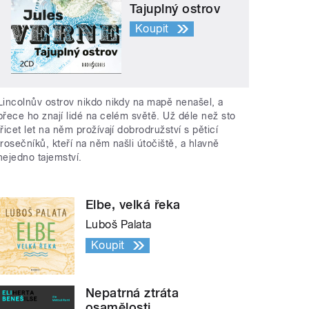
Tajuplný ostrov
Koupit
Lincolnův ostrov nikdo nikdy na mapě nenašel, a
přece ho znají lidé na celém světě. Už déle než sto
třicet let na něm prožívají dobrodružství s pěticí
trosečníků, kteří na něm našli útočiště, a hlavně
nejedno tajemství.
Elbe, velká řeka
Luboš Palata
Koupit
Nepatrná ztráta
osamělosti