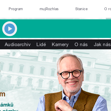
Program
mujRozhlas
Stanice
O r
Audioarchiv
Lidé
Kamery
O nás
Jak nás