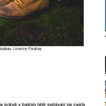
ixabay,
Licence Pixabay
se právě v babím létě vydávají na cesty