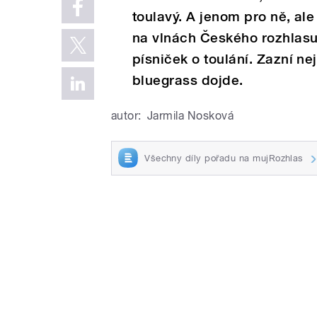
toulavý. A jenom pro ně, ale 
na vlnách Českého rozhlasu
písniček o toulání. Zazní ne
bluegrass dojde.
autor:
Jarmila Nosková
Všechny díly pořadu na mujRozhlas