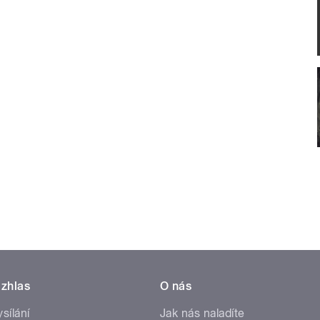
zhlas
O nás
ysílání
Jak nás naladíte