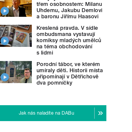
třem osobnostem: Milanu
Uhdemu, Jakubu Demlovi
a baronu Jiřímu Haasovi
Kreslená pravda. V sídle
ombudsmana vystavují
komiksy mladých umělců
na téma obchodování
s lidmi
Porodní tábor, ve kterém
umíraly děti. Historii místa
připomínají v Dětřichově
dva pomníčky
Jak nás naladíte na DABu