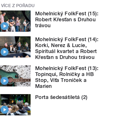
VÍCE Z POŘADU
Mohelnický FolkFest (15):
Robert Křesťan s Druhou
trávou
Mohelnický FolkFest (14):
Korki, Nerez & Lucie,
Spirituál kvartet a Robert
Křesťan s Druhou trávou
Mohelnický FolkFest (13):
Topinqui, Rolničky a HB
Stop, Víťa Troníček a
Marien
Porta šedesátiletá (2)