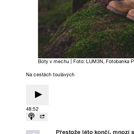
Boty v mechu | Foto: LUM3N, Fotobanka P
Na cestách toulavých
48:52
Přestože léto končí, mnozí 