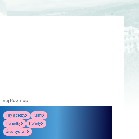
mujRozhlas
Hry a četby
Krimi
Pohádky
Pořady
Živé vysílání