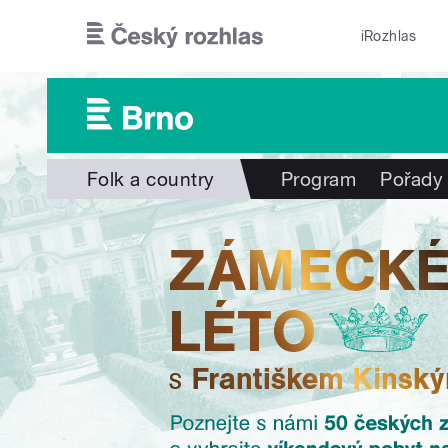
Přejít k hlavnímu obsahu
iRozhlas
Folk a country
Program
Pořady