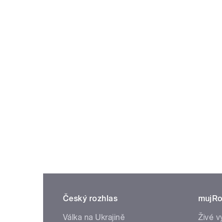
Český rozhlas
mujRo
Válka na Ukrajině
Živé v