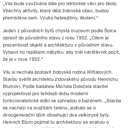
„Vila bude využívána dále pro lektorské věci pro školy.
Všechny aktivity, které dělá židovská obec, budou
přemístěna sem. Výuka hebrejštiny, školení.“
Jeden z původních bytů chystá muzeum podle Šolce
opravit do původního stavu z roku 1932. „Cílem je
prezentovat objekt a architekturu v původním stavu.
Vybavit ho replikami nábytku, aby měl návštěvník pocit,
že je v roce 1932.“
Vilu si nechala postavit židovská rodina Wittalových.
Stavbu svěřili architektu židovského původu Heinrichu
Blumovi. Podle badatele Michala Doležela stavitel
vyprojektoval pro tehdejší dobu moderní
funkcionalistické sídlo se zahradou a bazénem. „Stavba
se nachází na svažitém terénu, jednalo se o
dvougenerační dům obsahující dva velkorysé byty.
Heinrich Blum pojímal tu architekturu se snahou o