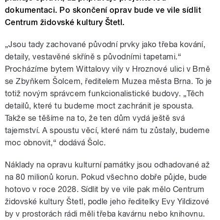
dokumentaci. Po skončení oprav bude ve vile sídlit
Centrum židovské kultury Štetl.
„Jsou tady zachované původní prvky jako třeba kování,
detaily, vestavěné skříně s původními tapetami.“
Procházíme bytem Wittalovy vily v Hroznové ulici v Brně
se Zbyňkem Šolcem, ředitelem Muzea města Brna. To je
totiž novým správcem funkcionalistické budovy. „Těch
detailů, které tu budeme moct zachránit je spousta.
Takže se těšíme na to, že ten dům vydá ještě svá
tajemství. A spoustu věcí, které nám tu zůstaly, budeme
moc obnovit,“ dodává Šolc.
Náklady na opravu kulturní památky jsou odhadované až
na 80 milionů korun. Pokud všechno dobře půjde, bude
hotovo v roce 2028. Sídlit by ve vile pak mělo Centrum
židovské kultury Štetl, podle jeho ředitelky Evy Yildizové
by v prostorách rádi měli třeba kavárnu nebo knihovnu.