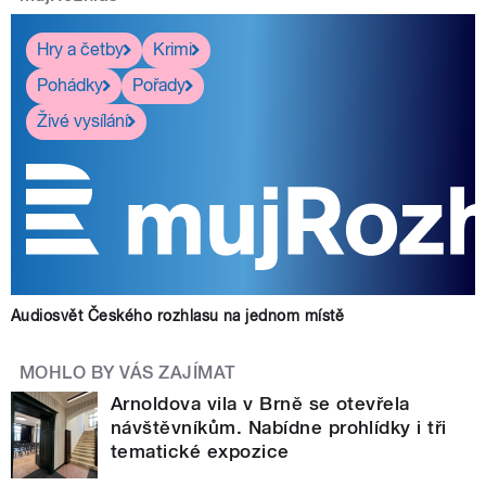
Hry a četby
Krimi
Pohádky
Pořady
Živé vysílání
Audiosvět Českého rozhlasu na jednom místě
MOHLO BY VÁS ZAJÍMAT
Arnoldova vila v Brně se otevřela
návštěvníkům. Nabídne prohlídky i tři
tematické expozice