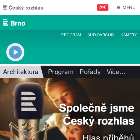
Přejít k hlavnímu obsahu
MENU
ŽIVĚ
PROGRAM
AUDIOARCHIV
KAMERY
Architektura
Program
Pořady
Více
…