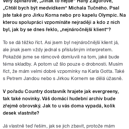
Věry Špinarové, „Jinak to nejde“ Hany Zagorové,
„Chtěl bych být medvídkem“ Michala Tučného. Psal
jste také pro Jirku Korna nebo pro kapelu Olympic. Na
kterou spolupráci vzpomínáte nejraději a kdo z nich
byl, jak by se dnes řeklo, „nejnáročnější klient“?
To se dá těžko říct. Asi jsem byl nejnáročnější klient já,
ale jinak jsem vždy jednal s příslušným interpretem.
Pokaždé jsme se rámcově domluvili na tom, jaké bude
téma skladby. A potom už šlo pouze o drobnosti. Musím
říct, že mám velmi dobré vzpomínky na Karla Gotta. Také
s Petrem Jandou nebo s Jirkou Kornem se dělá úžasně.
V pořadu Country dostavník hrajete jak evergreeny,
tak také novinky. Váš domácí hudební archiv bude
zřejmě obrovský. Jak to u vás doma vypadá, kolik
desek vlastníte?
Já vlastně teď řeším, jak se jich zbavit, protože mám