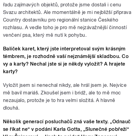
řadu zajímavých objektů, protože jsme dostali i cenu
Svazu architektů. Ale momentálně je mi nejbližší příprava
Country dostavníku pro regionální stanice Českého
rozhlasu. A vedle toho je pro mě nejzávažnější činností
venčení psa, který mě nutí k pohybu.
Balíček karet, který jste interpretoval svým krásným
témbrem, je rozhodně vaší nejznámější skladbou. Co
vy a karty? Nechal jste si je někdy vyložit? A hrajete
karty?
Vyložit jsem si nenechal nikdy, ale hrál jsem je. Nejvíce
mě bavil mariáš. Zkoušel jsem i bridž, ale to mě moc
nezaujalo, protože je to hra velmi složitá. A hlavně
dlouhá.
Několik generací posluchačů zná vaše texty. „Odnauč
se říkat ne“ v podání Karla Gotta, „Slunečné pobřeží“