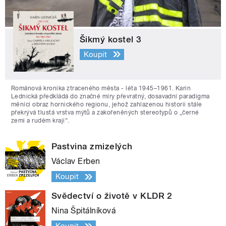
Šikmý kostel 3
Koupit
Románová kronika ztraceného města - léta 1945–1961. Karin
Lednická předkládá do značné míry převratný, dosavadní paradigma
měnící obraz hornického regionu, jehož zahlazenou historii stále
překrývá tlustá vrstva mýtů a zakořeněných stereotypů o „černé
zemi a rudém kraji“.
Pastvina zmizelých
Václav Erben
Koupit
Svědectví o životě v KLDR 2
Nina Špitálníková