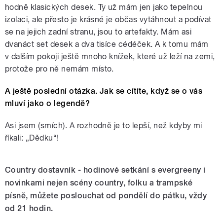
hodně klasických desek. Ty už mám jen jako tepelnou
izolaci, ale přesto je krásné je občas vytáhnout a podívat
se na jejich zadní stranu, jsou to artefakty. Mám asi
dvanáct set desek a dva tisíce cédéček. A k tomu mám
v dalším pokoji ještě mnoho knížek, které už leží na zemi,
protože pro ně nemám místo.
A ještě poslední otázka. Jak se cítíte, když se o vás
mluví jako o legendě?
Asi jsem (smích). A rozhodně je to lepší, než kdyby mi
říkali: „Dědku“!
Country dostavník - hodinové setkání s evergreeny i
novinkami nejen scény country, folku a trampské
písně, můžete poslouchat od pondělí do pátku, vždy
od 21 hodin.