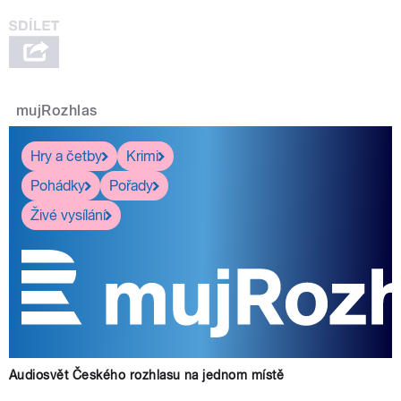
mujRozhlas
Hry a četby
Krimi
Pohádky
Pořady
Živé vysílání
Audiosvět Českého rozhlasu na jednom místě