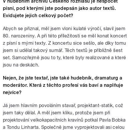
V hudebním archivu Českého rozhlasu je nespočet
písní, pod kterými jste podepsán jako autor textů.
Evidujete jejich celkový počet?
Abych se přiznal, měl jsem vloni kulaté výročí, slavil jsem
80. narozeniny. A při této příležitosti se měl konat koncert
z písní s mými texty. Z koncertu sice sešlo, ale díky tomu
jsem si udělal takový sumář. Těch textů je přibližně šest
set. Samozřejmě jsou to ty, které byly realizované a které
jsou na deskách.
Nejen, že jste textař, jste také hudebník, dramaturg a
moderátor. Která z těchto profesí vás baví a naplňuje
nejvíce?
Já jsem hlavním povoláním stavař, projektant-statik, což
jsem taky dělal. A měl jsem kliku, protože jsem při
projektování velkokapacitních kravínů potkal Pavla Bobka
a Tondu Linharta. Společně jsme vyprojektovali asi celou