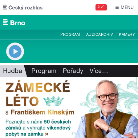
Přejít k hlavnímu obsahu
MENU
ŽIVĚ
PROGRAM
AUDIOARCHIV
KAMERY
Hudba
Program
Pořady
Více
…