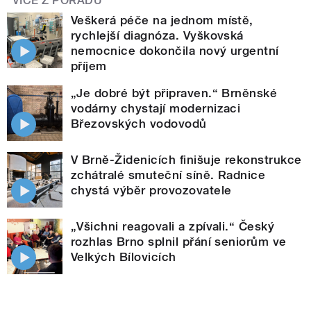
VÍCE Z POŘADU
Veškerá péče na jednom místě,
rychlejší diagnóza. Vyškovská
nemocnice dokončila nový urgentní
příjem
„Je dobré být připraven.“ Brněnské
vodárny chystají modernizaci
Březovských vodovodů
V Brně-Židenicích finišuje rekonstrukce
zchátralé smuteční síně. Radnice
chystá výběr provozovatele
„Všichni reagovali a zpívali.“ Český
rozhlas Brno splnil přání seniorům ve
Velkých Bílovicích