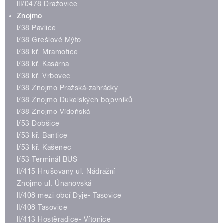
III/0478 Dražovice
Znojmo
I/38 Pavlice
I/38 Grešlové Mýto
I/38 kř. Mramotice
I/38 kř. Kasárna
I/38 kř. Vrbovec
I/38 Znojmo Pražská-zahrádky
I/38 Znojmo Dukelských bojovníků
I/38 Znojmo Vídeňská
I/53 Dobšice
I/53 kř. Bantice
I/53 kř. Kašenec
I/53 Terminál BUS
II/415 Hrušovany ul. Nádražní
Znojmo ul. Únanovská
II/408 mezi obcí Dyje- Tasovice
II/408 Tasovice
II/413 Hostěradice- Vítonice