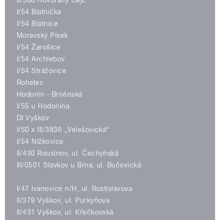
II/380 Hovorany Čejč
I/54 Blatnička
I/54 Blatnice
Moravský Písek
I/54 Žarošice
I/54 Archlebov
I/54 Strážovice
Rohatec
Hodonín - Brněnská
I/55 u Hodonína
DI Vyškov
I/50 x III/3836 „Velešovická“
I/54 Nížkovice
II/430 Rousínov, ul. Čechyňská
III/0501 Slavkov u Brna, ul. Bučovická
I/47 Ivanovice n/H, ul. Rostislavova
II/379 Vyškov, ul. Purkyňova
II/431 Vyškov, ul. Křečkovská