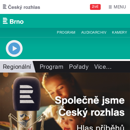
Přejít k hlavnímu obsahu
MENU
ŽIVĚ
PROGRAM
AUDIOARCHIV
KAMERY
Regionální
Program
Pořady
Více
…