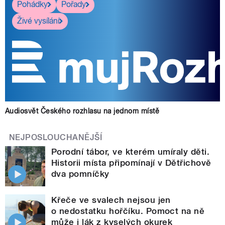
Pohádky
Pořady
Živé vysílání
Audiosvět Českého rozhlasu na jednom místě
NEJPOSLOUCHANĚJŠÍ
Porodní tábor, ve kterém umíraly děti.
Historii místa připomínají v Dětřichově
dva pomníčky
Křeče ve svalech nejsou jen
o nedostatku hořčíku. Pomoct na ně
může i lák z kyselých okurek