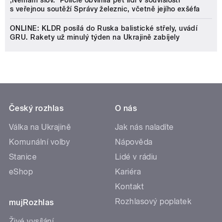
‚Nemám slov.‘ Policie obvinila pět lidí v souvislosti
s veřejnou soutěží Správy železnic, včetně jejího exšéfa
ONLINE: KLDR posílá do Ruska balistické střely, uvádí
GRU. Rakety už minulý týden na Ukrajině zabíjely
Český rozhlas
O nás
Válka na Ukrajině
Jak nás naladíte
Komunální volby
Nápověda
Stanice
Lidé v rádiu
eShop
Kariéra
Kontakt
Rozhlasový poplatek
mujRozhlas
Živé vysílání