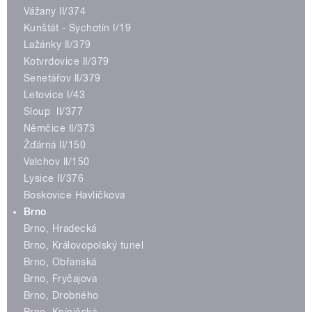
Vážany II/374
Kunštát - Sychotín I/19
Lažánky II/379
Kotvrdovice II/379
Senetářov II/379
Letovice I/43
Sloup II/377
Němčice II/373
Žďárná II/150
Valchov II/150
Lysice II/376
Boskovice Havlíčkova
Brno
Brno, Hradecká
Brno, Královopolský tunel
Brno, Obřanská
Brno, Fryčajova
Brno, Drobného