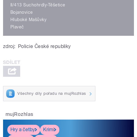
II/413 Suchohrdly-Těšetice
Bojanovice
Hluboké Mašůvky
Plaveč
zdroj:
Policie České republiky
Všechny díly pořadu na mujRozhlas
mujRozhlas
Hry a četby
Krimi