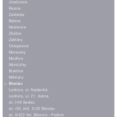
Jinačovice
Rosice
Zastávka
Babice
Neslovice
Zbýšov
Zakřany
Ostopovice
Moravany
Modřice
Němčičky
Bratčice
Mělčany
Břeclav
Lednice, ul. Nejdecká
Lednice, ul. 21. dubna
sil. I/40 Sedlec
sil. /55, křiž. S D2 Břeclav
sil. II/422 Vel. Bílovice - Podivín