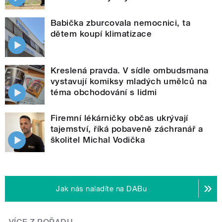
Babička zburcovala nemocnici, ta
dětem koupí klimatizace
Kreslená pravda. V sídle ombudsmana
vystavují komiksy mladých umělců na
téma obchodování s lidmi
Firemní lékárničky občas ukrývají
tajemství, říká pobaveně záchranář a
školitel Michal Vodička
Jak nás naladíte na DABu