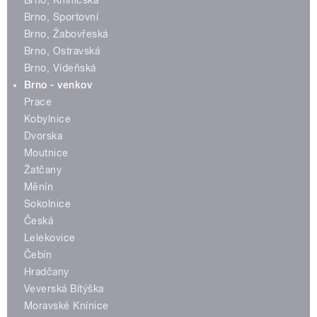
Brno, Kníničská
Brno, Sportovní
Brno, Žabovřeská
Brno, Ostravská
Brno, Vídeňská
Brno - venkov
Prace
Kobylnice
Dvorska
Moutnice
Žatčany
Měnín
Sokolnice
Česká
Lelekovice
Čebín
Hradčany
Veverská Bítýška
Moravské Knínice