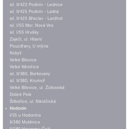
sil. II/422 Podivín - Lednice
sil. II/425 Podivín - Ladná
sil. II/425 Břeclav - Lanžhot
sil. I/55 Mor. Nová Ves
sil. I/55 Hrušky
Zaječí, ul. Hlavní
Pouzdřany, U mlýna
Kobylí
Velké Bílovice
Velké Němčice
sil. II/380, Borkovany
sil. II/380, Krumvíř
Velké Bílovice, ul. Žizkovská
Dobré Pole
Šitbořice, ul. Nikolčická
Hodonín
I/55 u Hodonína
II/380 Mutěnice