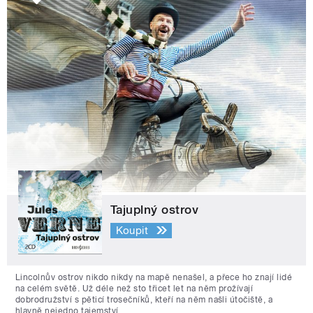
Tajuplný ostrov
Koupit
Lincolnův ostrov nikdo nikdy na mapě nenašel, a přece ho znají lidé
na celém světě. Už déle než sto třicet let na něm prožívají
dobrodružství s pěticí trosečníků, kteří na něm našli útočiště, a
hlavně nejedno tajemství.