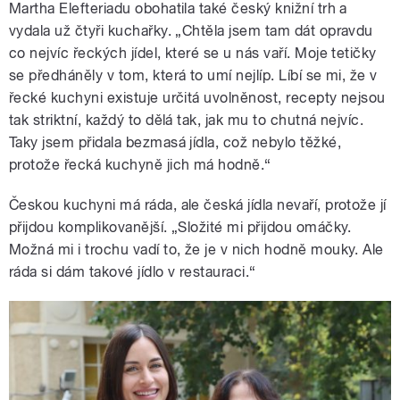
Martha Elefteriadu obohatila také český knižní trh a
vydala už čtyři kuchařky. „Chtěla jsem tam dát opravdu
co nejvíc řeckých jídel, které se u nás vaří. Moje tetičky
se předháněly v tom, která to umí nejlíp. Líbí se mi, že v
řecké kuchyni existuje určitá uvolněnost, recepty nejsou
tak striktní, každý to dělá tak, jak mu to chutná nejvíc.
Taky jsem přidala bezmasá jídla, což nebylo těžké,
protože řecká kuchyně jich má hodně.“
Českou kuchyni má ráda, ale česká jídla nevaří, protože jí
přijdou komplikovanější. „Složité mi přijdou omáčky.
Možná mi i trochu vadí to, že je v nich hodně mouky. Ale
ráda si dám takové jídlo v restauraci.“