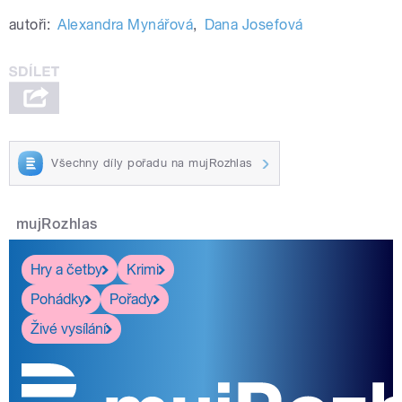
autoři:
Alexandra Mynářová
,
Dana Josefová
Všechny díly pořadu na mujRozhlas
mujRozhlas
Hry a četby
Krimi
Pohádky
Pořady
Živé vysílání