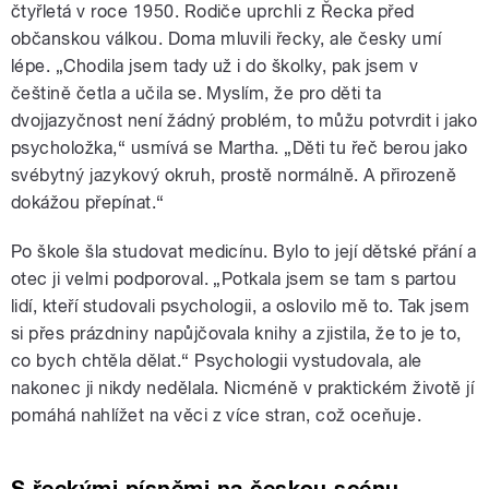
čtyřletá v roce 1950. Rodiče uprchli z Řecka před
občanskou válkou. Doma mluvili řecky, ale česky umí
lépe. „Chodila jsem tady už i do školky, pak jsem v
češtině četla a učila se. Myslím, že pro děti ta
dvojjazyčnost není žádný problém, to můžu potvrdit i jako
psycholožka,“ usmívá se Martha. „Děti tu řeč berou jako
svébytný jazykový okruh, prostě normálně. A přirozeně
dokážou přepínat.“
Po škole šla studovat medicínu. Bylo to její dětské přání a
otec ji velmi podporoval. „Potkala jsem se tam s partou
lidí, kteří studovali psychologii, a oslovilo mě to. Tak jsem
si přes prázdniny napůjčovala knihy a zjistila, že to je to,
co bych chtěla dělat.“ Psychologii vystudovala, ale
nakonec ji nikdy nedělala. Nicméně v praktickém životě jí
pomáhá nahlížet na věci z více stran, což oceňuje.