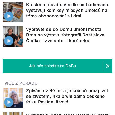
Kreslená pravda. V sídle ombudsmana
vystavují komiksy mladých umělců na
téma obchodování s lidmi
Vypravte se do Domu umění města
Brna na výstavu fotografií Rostislava
Čuříka – zve autor i kurátorka
Jak nás naladíte na DABu
VÍCE Z POŘADU
Zpívám už 40 let a je krásné prozpívat
se životem, říká první dáma českého
folku Pavlína Jíšová