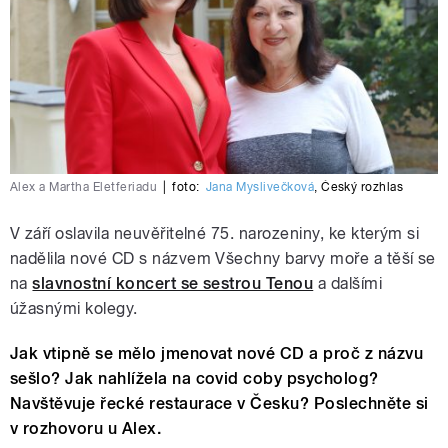
Alex a Martha Eletferiadu
|
foto:
Jana Myslivečková
,
Český rozhlas
V září oslavila neuvěřitelné 75. narozeniny, ke kterým si
nadělila nové CD s názvem Všechny barvy moře a těší se
na
slavnostní koncert se sestrou Tenou
a dalšími
úžasnými kolegy.
Jak vtipně se mělo jmenovat nové CD a proč z názvu
sešlo? Jak nahlížela na covid coby psycholog?
Navštěvuje řecké restaurace v Česku? Poslechněte si
v rozhovoru u Alex.