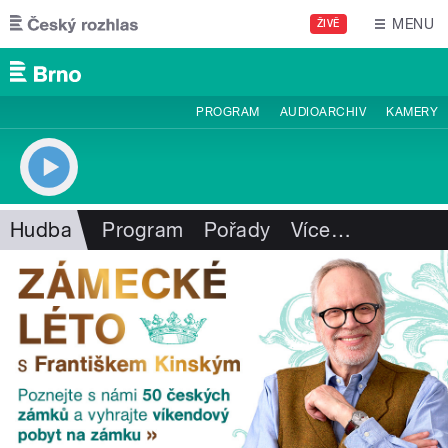
Přejít k hlavnímu obsahu
MENU
ŽIVĚ
PROGRAM
AUDIOARCHIV
KAMERY
Hudba
Program
Pořady
Více
…