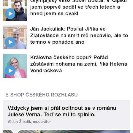
Olympijský vítěz Josef Dostál: V kajaku
jsem poprvé seděl ve třech letech a
hned jsem se cvakl
Ján Jackuliak: Posílat Jiříka ve
Zlatovlásce na smrt mě nebavilo, ale to
temno v pohádce ano
Královna českého popu? Pořád
zůstávám nohama na zemi, říká Helena
Vondráčková
E-SHOP ČESKÉHO ROZHLASU
Vždycky jsem si přál ocitnout se v románu
Julese Verna. Teď se mi to splnilo.
Václav Žmolík, moderátor