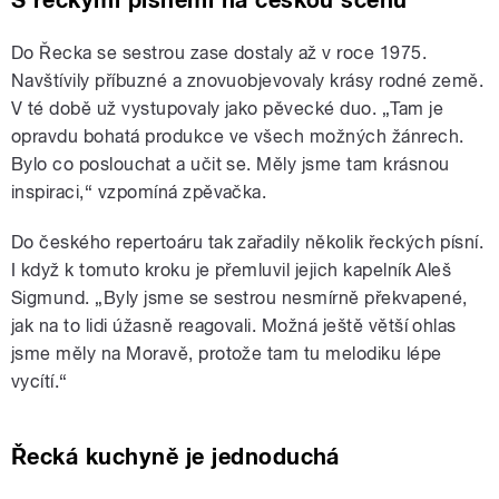
S řeckými písněmi na českou scénu
Do Řecka se sestrou zase dostaly až v roce 1975.
Navštívily příbuzné a znovuobjevovaly krásy rodné země.
V té době už vystupovaly jako pěvecké duo. „Tam je
opravdu bohatá produkce ve všech možných žánrech.
Bylo co poslouchat a učit se. Měly jsme tam krásnou
inspiraci,“ vzpomíná zpěvačka.
Do českého repertoáru tak zařadily několik řeckých písní.
I když k tomuto kroku je přemluvil jejich kapelník Aleš
Sigmund. „Byly jsme se sestrou nesmírně překvapené,
jak na to lidi úžasně reagovali. Možná ještě větší ohlas
jsme měly na Moravě, protože tam tu melodiku lépe
vycítí.“
Řecká kuchyně je jednoduchá