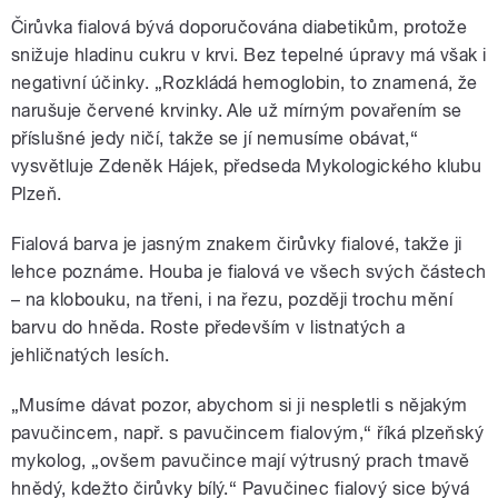
Čirůvka fialová bývá doporučována diabetikům, protože
snižuje hladinu cukru v krvi. Bez tepelné úpravy má však i
negativní účinky. „Rozkládá hemoglobin, to znamená, že
narušuje červené krvinky. Ale už mírným povařením se
příslušné jedy ničí, takže se jí nemusíme obávat,“
vysvětluje Zdeněk Hájek, předseda Mykologického klubu
Plzeň.
Fialová barva je jasným znakem čirůvky fialové, takže ji
lehce poznáme. Houba je fialová ve všech svých částech
– na klobouku, na třeni, i na řezu, později trochu mění
barvu do hněda. Roste především v listnatých a
jehličnatých lesích.
„Musíme dávat pozor, abychom si ji nespletli s nějakým
pavučincem, např. s pavučincem fialovým,“ říká plzeňský
mykolog, „ovšem pavučince mají výtrusný prach tmavě
hnědý, kdežto čirůvky bílý.“ Pavučinec fialový sice bývá