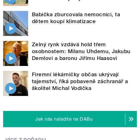
Babička zburcovala nemocnici, ta
dětem koupí klimatizace
Zelný rynk vzdává hold třem
osobnostem: Milanu Uhdemu, Jakubu
Demlovi a baronu Jiřímu Haasovi
Firemní lékárničky občas ukrývají
tajemství, říká pobaveně záchranář a
školitel Michal Vodička
Jak nás naladíte na DABu