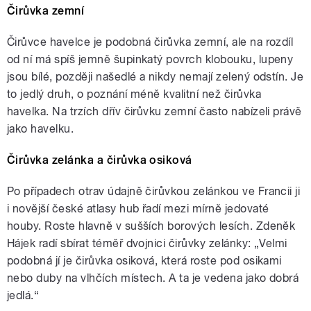
Čirůvka zemní
Čirůvce havelce je podobná čirůvka zemní, ale na rozdíl
od ní má spíš jemně šupinkatý povrch klobouku, lupeny
jsou bílé, později našedlé a nikdy nemají zelený odstín. Je
to jedlý druh, o poznání méně kvalitní než čirůvka
havelka. Na trzích dřív čirůvku zemní často nabízeli právě
jako havelku.
Čirůvka zelánka a čirůvka osiková
Po případech otrav údajně čirůvkou zelánkou ve Francii ji
i novější české atlasy hub řadí mezi mírně jedovaté
houby. Roste hlavně v sušších borových lesích. Zdeněk
Hájek radí sbírat téměř dvojnici čirůvky zelánky: „Velmi
podobná jí je čirůvka osiková, která roste pod osikami
nebo duby na vlhčích místech. A ta je vedena jako dobrá
jedlá.“