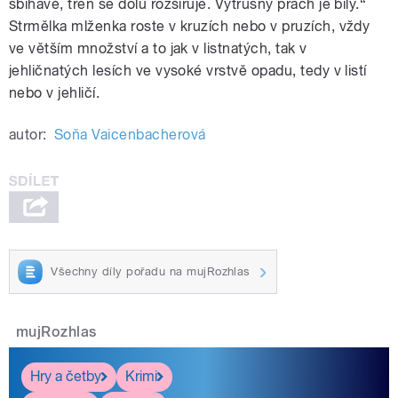
sbíhavé, třeň se dolů rozšiřuje. Výtrusný prach je bílý.“
Strmělka mlženka roste v kruzích nebo v pruzích, vždy
ve větším množství a to jak v listnatých, tak v
jehličnatých lesích ve vysoké vrstvě opadu, tedy v listí
nebo v jehličí.
autor:
Soňa Vaicenbacherová
Všechny díly pořadu na mujRozhlas
mujRozhlas
Hry a četby
Krimi