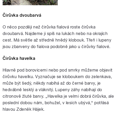
Čirůvka dvoubarvá
O něco později než čirůvka fialová roste čirůvka
dvoubarvá. Najdeme ji spíš na lukách nebo na okrajích
cest. Má světle až středně hnědý klobouk. Třeň i lupeny
jsou zbarveny do fialova podobně jako u čirůvky fialové.
Čirůvka havelka
Hlavně pod borovicemi nebo pod smrky můžeme objevit
čirůvku havelku. Vyznačuje se kloboukem do zelenkava,
může být šedý, někdy nabíhá až do černé barvy, je
hedvábně lesklý a vláknitý. Lupeny záhy nabíhají do
citronově žluté barvy. „Havelka je velmi dobrá čirůvka, ale
poslední dobou nám, bohužel, v lesích ubývá,“ potřásá
hlavou Zdeněk Hájek.