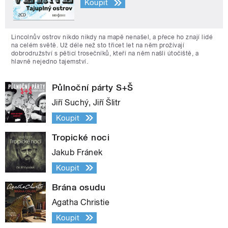
Koupit
Lincolnův ostrov nikdo nikdy na mapě nenašel, a přece ho znají lidé
na celém světě. Už déle než sto třicet let na něm prožívají
dobrodružství s pěticí trosečníků, kteří na něm našli útočiště, a
hlavně nejedno tajemství.
Půlnoční párty S+Š
Jiří Suchý, Jiří Šlitr
Koupit
Tropické noci
Jakub Fránek
Koupit
Brána osudu
Agatha Christie
Koupit