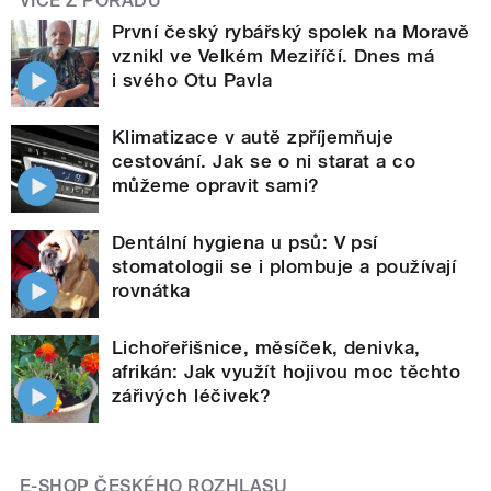
VÍCE Z POŘADU
První český rybářský spolek na Moravě
vznikl ve Velkém Meziříčí. Dnes má
i svého Otu Pavla
Klimatizace v autě zpříjemňuje
cestování. Jak se o ni starat a co
můžeme opravit sami?
Dentální hygiena u psů: V psí
stomatologii se i plombuje a používají
rovnátka
Lichořeřišnice, měsíček, denivka,
afrikán: Jak využít hojivou moc těchto
zářivých léčivek?
E-SHOP ČESKÉHO ROZHLASU