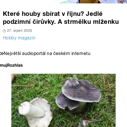
Které houby sbírat v říjnu? Jedlé
podzimní čirůvky. A strmělku mlženku
27. srpen 2020
Hobby magazín
Největší audioportál na českém internetu