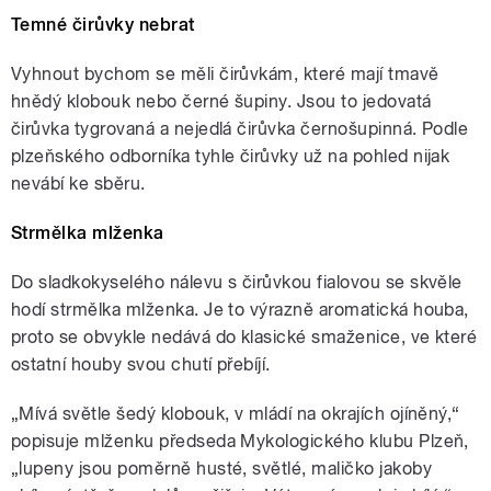
Temné čirůvky nebrat
Vyhnout bychom se měli čirůvkám, které mají tmavě
hnědý klobouk nebo černé šupiny. Jsou to jedovatá
čirůvka tygrovaná a nejedlá čirůvka černošupinná. Podle
plzeňského odborníka tyhle čirůvky už na pohled nijak
nevábí ke sběru.
Strmělka mlženka
Do sladkokyselého nálevu s čirůvkou fialovou se skvěle
hodí strmělka mlženka. Je to výrazně aromatická houba,
proto se obvykle nedává do klasické smaženice, ve které
ostatní houby svou chutí přebíjí.
„Mívá světle šedý klobouk, v mládí na okrajích ojíněný,“
popisuje mlženku předseda Mykologického klubu Plzeň,
„lupeny jsou poměrně husté, světlé, maličko jakoby