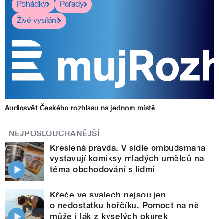
Pohádky
Pořady
Živé vysílání
Audiosvět Českého rozhlasu na jednom místě
NEJPOSLOUCHANĚJŠÍ
Kreslená pravda. V sídle ombudsmana
vystavují komiksy mladých umělců na
téma obchodování s lidmi
Křeče ve svalech nejsou jen
o nedostatku hořčíku. Pomoct na ně
může i lák z kyselých okurek