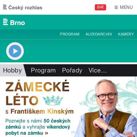
Přejít k hlavnímu obsahu
MENU
ŽIVĚ
PROGRAM
AUDIOARCHIV
KAMERY
Hobby
Program
Pořady
Více
…