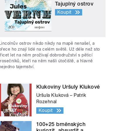
Tajuplný ostrov
Koupit
Lincolnův ostrov nikdo nikdy na mapě nenašel, a
přece ho znají lidé na celém světě. Už déle než sto
třicet let na něm prožívají dobrodružství s pěticí
trosečníků, kteří na něm našli útočiště, a hlavně
nejedno tajemství.
Klukoviny Uršuly Klukové
Uršula Kluková – Patrik
Rozehnal
Koupit
100+25 brněnských
kuriozit, absurdit a