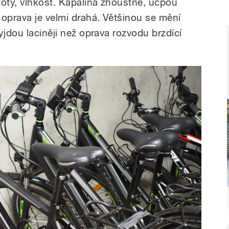
oty, vlhkost. Kapalina zhoustne, ucpou
 oprava je velmi drahá. Většinou se mění
yjdou laciněji než oprava rozvodu brzdící