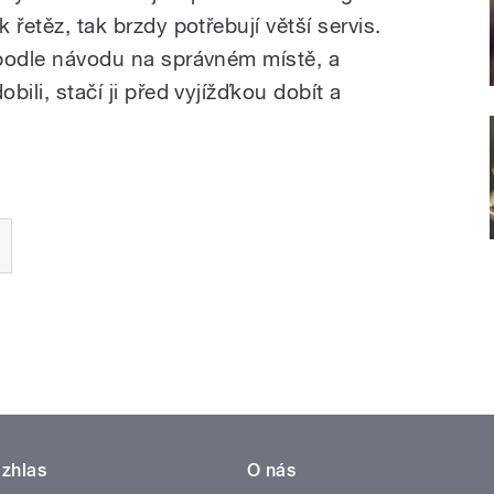
k řetěz, tak brzdy potřebují větší servis.
i podle návodu na správném místě, a
bili, stačí ji před vyjížďkou dobít a
zhlas
O nás