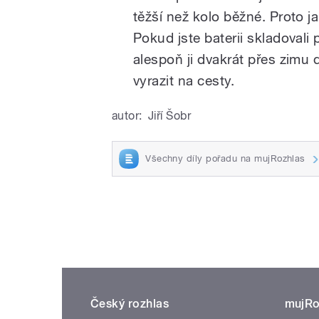
těžší než kolo běžné. Proto ja
Pokud jste baterii skladoval
alespoň ji dvakrát přes zimu do
vyrazit na cesty.
autor:
Jiří Šobr
Všechny díly pořadu na mujRozhlas
Český rozhlas
mujRo