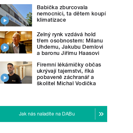
Babička zburcovala
nemocnici, ta dětem koupí
klimatizace
Zelný rynk vzdává hold
třem osobnostem: Milanu
Uhdemu, Jakubu Demlovi
a baronu Jiřímu Haasovi
Firemní lékárničky občas
ukrývají tajemství, říká
pobaveně záchranář a
školitel Michal Vodička
Jak nás naladíte na DABu