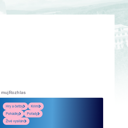
mujRozhlas
Hry a četby
Krimi
Pohádky
Pořady
Živé vysílání