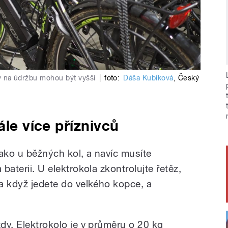
oky na údržbu mohou být vyšší
|
foto:
Dáša Kubíková
,
Český
ále více příznivců
 jako u běžných kol, a navíc musíte
 baterii. U elektrokola zkontrolujte řetěz,
ba když jedete do velkého kopce, a
zdy. Elektrokolo je v průměru o 20 kg