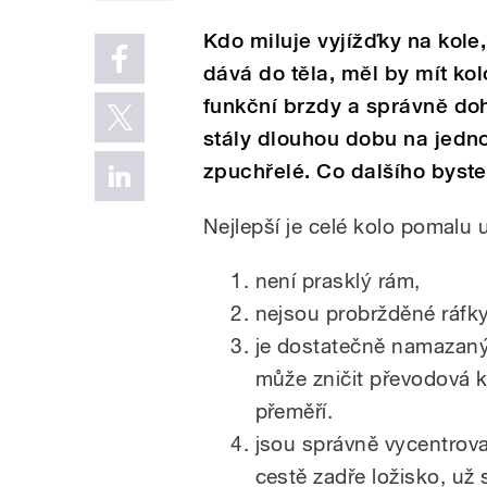
Kdo miluje vyjížďky na kole
dává do těla, měl by mít ko
funkční brzdy a správně do
stály dlouhou dobu na jedn
zpuchřelé. Co dalšího byste
Nejlepší je celé kolo pomalu um
není prasklý rám,
nejsou probržděné ráfky
je dostatečně namazaný ř
může zničit převodová k
přeměří.
jsou správně vycentrova
cestě zadře ložisko, už 