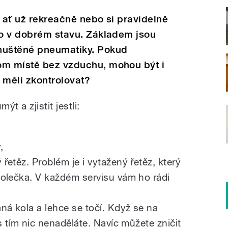
, ať už rekreačně nebo si pravidelně
lo v dobrém stavu. Základem jsou
huštěné pneumatiky. Pokud
om místě bez vzduchu, mohou být i
 měli zkontrolovat?
ýt a zjistit jestli:
,
etěz. Problém je i vytažený řetěz, který
olečka. V každém servisu vám ho rádi
ná kola a lehce se točí. Když se na
s tím nic nenaděláte. Navíc můžete zničit