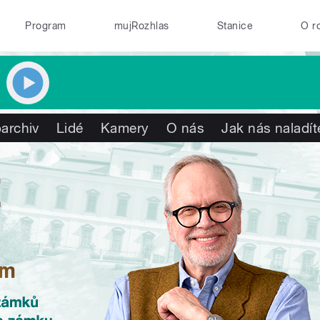
Program
mujRozhlas
Stanice
O r
archiv
Lidé
Kamery
O nás
Jak nás naladít