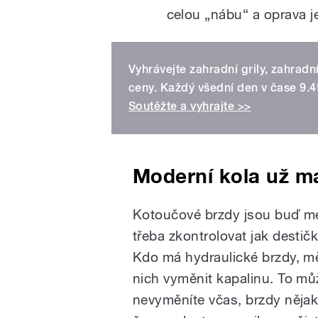
celou „nábu“ a oprava j
Vyhrávejte zahradní grily, zahradn
ceny. Každý všední den v čase 9.4
Soutěžte a vyhrajte >>
Moderní kola už ma
Kotoučové brzdy jsou buď me
třeba zkontrolovat jak destičk
Kdo má hydraulické brzdy, mě
nich vyměnit kapalinu. To mů
nevyměníte včas, brzdy nějako