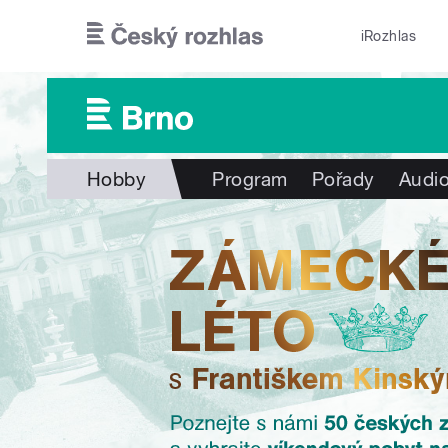
Přejít k hlavnímu obsahu
iRozhlas
Hobby
Program
Pořady
Audio