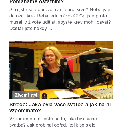
Pomáháme ostatním?
Stali jste se dobrovolnými dárci krve? Nebo jste
darovali krev třeba jednorázově? Co jste proto
museli v životě udělat, abyste krev mohli dávat?
Dostali jste někdy ...
Životní styl
Středa: Jaká byla vaše svatba a jak na ni
vzpomínáte?
Vzpomenete si ještě na to, jaká byla vaše
o
svatba? Jak probíhal obřad, kolik se sjelo