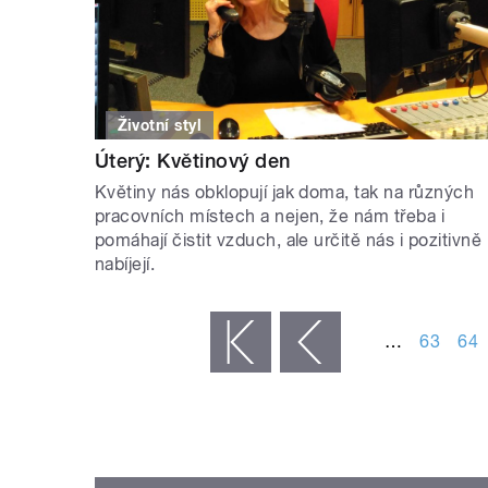
Životní styl
Úterý: Květinový den
Květiny nás obklopují jak doma, tak na různých
pracovních místech a nejen, že nám třeba i
pomáhají čistit vzduch, ale určitě nás i pozitivně
nabíjejí.
STRÁNKY
…
63
64
« první
‹ předchozí