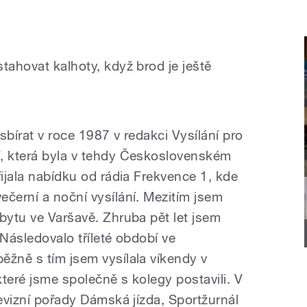
tahovat kalhoty, když brod je ještě
sbírat v roce 1987 v redakci Vysílání pro
í, která byla v tehdy Československém
řijala nabídku od rádia Frekvence 1, kde
ečerní a noční vysílání. Mezitím jsem
bytu ve Varšavě. Zhruba pět let jsem
 Následovalo tříleté období ve
ěžně s tím jsem vysílala víkendy v
teré jsme společně s kolegy postavili. V
levizní pořady Dámská jízda, Sportžurnál