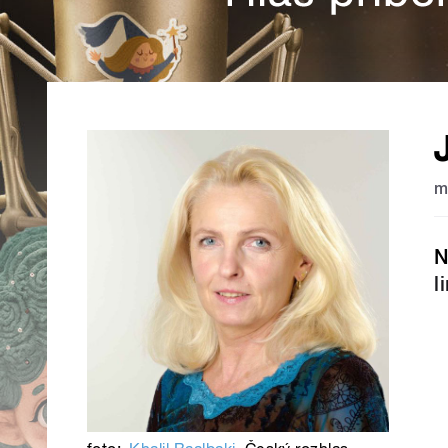
m
N
l