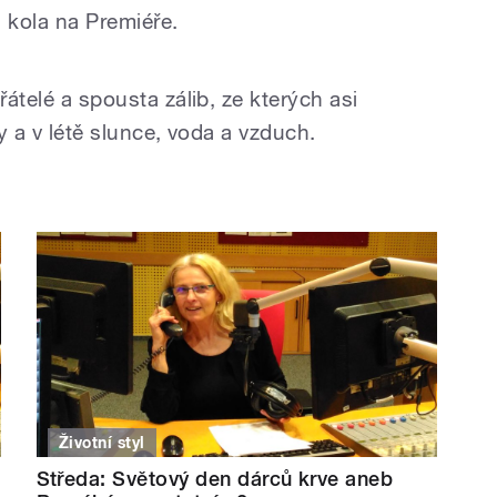
 kola na Premiéře.
řátelé a spousta zálib, ze kterých asi
ry a v létě slunce, voda a vzduch.
Životní styl
Středa: Světový den dárců krve aneb