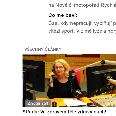
na Nově či motopořad Rychlá
Co mě baví:
Čas, kdy nepracuji, vyplňují p
vítězí sport. V zimě lyže a ho
VŠECHNY ČLÁNKY
Životní styl
Středa: Ve zdravém těle zdravý duch!