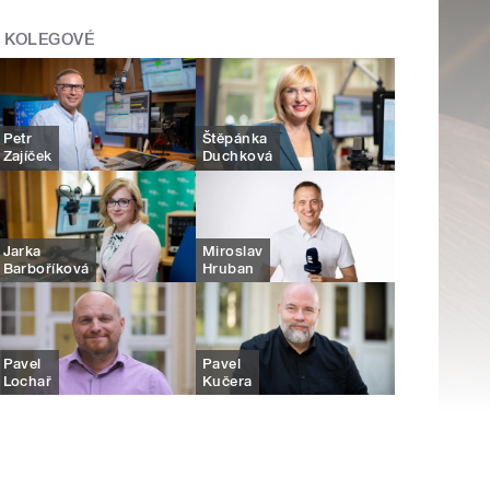
KOLEGOVÉ
Petr
Štěpánka
Zajíček
Duchková
Jarka
Miroslav
Barboříková
Hruban
Pavel
Pavel
Lochař
Kučera