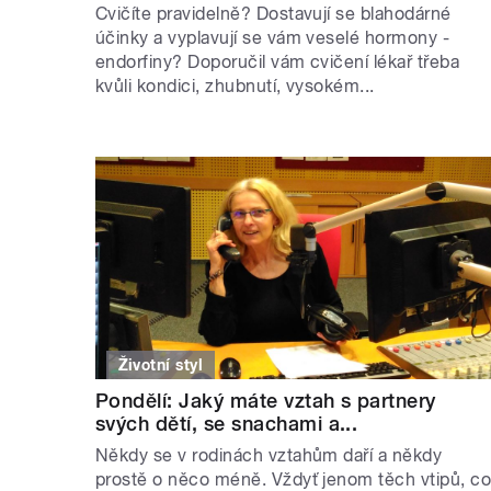
Cvičíte pravidelně? Dostavují se blahodárné
účinky a vyplavují se vám veselé hormony -
endorfiny? Doporučil vám cvičení lékař třeba
kvůli kondici, zhubnutí, vysokém...
Životní styl
Pondělí: Jaký máte vztah s partnery
svých dětí, se snachami a...
Někdy se v rodinách vztahům daří a někdy
prostě o něco méně. Vždyť jenom těch vtipů, c