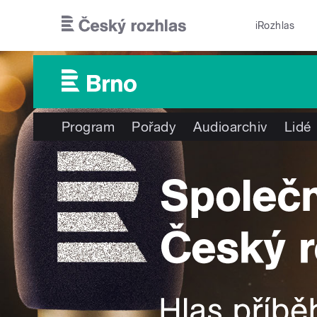
Přejít k hlavnímu obsahu
iRozhlas
Program
Pořady
Audioarchiv
Lidé