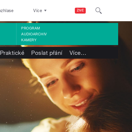
ozhlase
Více
ŽIVĚ
PROGRAM
AUDIOARCHIV
KAMERY
Praktické
Poslat přání
Více
…