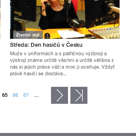
Životní styl
Středa: Den hasičů v Česku
Muže v uniformách a s patřičnou výzbrojí a
výstrojí známe určitě všichni a určitě většina z
nás si jejich práce váží a moc ji oceňuje. Vždyť
právě hasiči se dostáva...
65
66
67
…
následující ›
poslední »