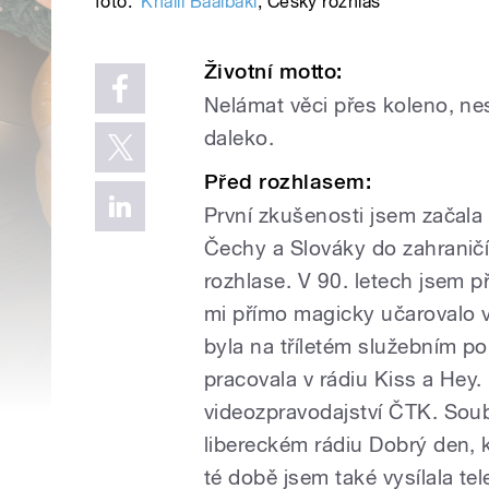
foto:
Khalil Baalbaki
,
Český rozhlas
Životní motto:
Nelámat věci přes koleno, nes
daleko.
Před rozhlasem:
První zkušenosti jsem začala 
Čechy a Slováky do zahranič
rozhlase. V 90. letech jsem p
mi přímo magicky učarovalo v
byla na tříletém služebním po
pracovala v rádiu Kiss a Hey.
videozpravodajství ČTK. Soub
libereckém rádiu Dobrý den, k
té době jsem také vysílala te