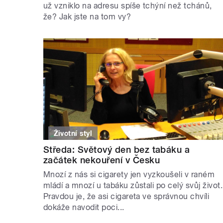
už vzniklo na adresu spíše tchýní než tchánů,
že? Jak jste na tom vy?
Životní styl
Středa: Světový den bez tabáku a
začátek nekouření v Česku
Mnozí z nás si cigarety jen vyzkoušeli v raném
mládí a mnozí u tabáku zůstali po celý svůj život.
Pravdou je, že asi cigareta ve správnou chvíli
dokáže navodit poci...