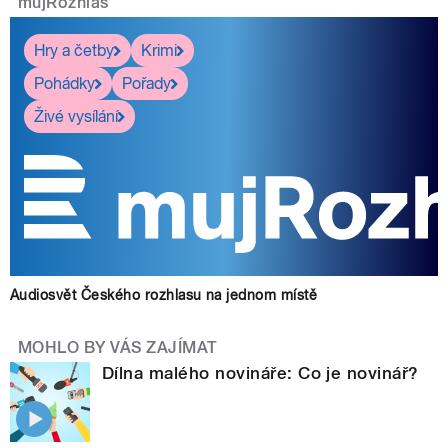
mujRozhlas
Hry a četby
Krimi
Pohádky
Pořady
Živé vysílání
Audiosvět Českého rozhlasu na jednom místě
MOHLO BY VÁS ZAJÍMAT
Dílna malého novináře: Co je novinář?