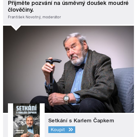
Přijměte pozvání na úsměvný doušek moudré
člověčiny.
František Novotný, moderátor
Setkání s Karlem Čapkem
Koupit