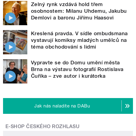
Zelný rynk vzdává hold třem
osobnostem: Milanu Uhdemu, Jakubu
Demlovi a baronu Jiřímu Haasovi
Kreslená pravda. V sídle ombudsmana
vystavují komiksy mladých umělců na
téma obchodování s lidmi
Vypravte se do Domu umění města
Brna na výstavu fotografií Rostislava
Čuříka – zve autor i kurátorka
Jak nás naladíte na DABu
E-SHOP ČESKÉHO ROZHLASU