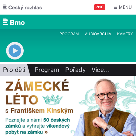
Přejít k hlavnímu obsahu
MENU
ŽIVĚ
PROGRAM
AUDIOARCHIV
KAMERY
Pro děti
Program
Pořady
Více
…