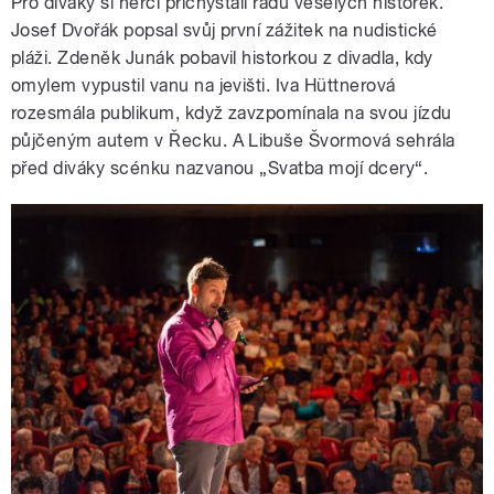
Pro diváky si herci přichystali řadu veselých historek.
Josef Dvořák popsal svůj první zážitek na nudistické
pláži. Zdeněk Junák pobavil historkou z divadla, kdy
omylem vypustil vanu na jevišti. Iva Hüttnerová
rozesmála publikum, když zavzpomínala na svou jízdu
půjčeným autem v Řecku. A Libuše Švormová sehrála
před diváky scénku nazvanou „Svatba mojí dcery“.