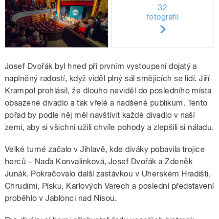
32
fotografií
Josef Dvořák byl hned při prvním vystoupení dojatý a
naplněný radostí, když viděl plný sál smějících se lidí. Jiří
Krampol prohlásil, že dlouho neviděl do posledního místa
obsazené divadlo a tak vřelé a nadšené publikum. Tento
pořad by podle něj měl navštívit každé divadlo v naší
zemi, aby si všichni užili chvíle pohody a zlepšili si náladu.
Velké turné začalo v Jihlavě, kde diváky pobavila trojice
herců – Naďa Konvalinková, Josef Dvořák a Zdeněk
Junák. Pokračovalo další zastávkou v Uherském Hradišti,
Chrudimi, Písku, Karlových Varech a poslední představení
proběhlo v Jablonci nad Nisou.