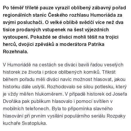
Po téměř tříleté pauze vyrazil oblíbený zábavný pořad
regionálních stanic Českého rozhlasu Humoriáda za
svými posluchači. O velké oblibě svědčí více než dva
tisíce prodaných vstupenek na šest výjezdních
vystoupení. Pokaždé se diváci mohli těšit na trojici
herců, dvojici zpěváků a moderátora Patrika
Rozehnala.
V Humoriádě na cestách se diváci bavili řadou veselých
historek ze života i práce oblíbených komiků. Třikrát
během pořadu měli diváci navíc možnost hlasovat, jakou
historku dále uslyší. Rozhodovalo se silou potlesku, který
je vždy měřen hlukoměrem. V případě historek od Josefa
Dvořáka pak publikum hlasovalo i pomocí svítilen v
mobilních telefonech. Byla to připomínka slavného
hlasování při prvním vysílání populárního seriálu Rozpaky
kuchaře Svatopluka.