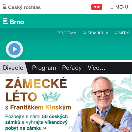
Přejít k hlavnímu obsahu
MENU
ŽIVĚ
PROGRAM
AUDIOARCHIV
KAMERY
Divadlo
Program
Pořady
Více
…