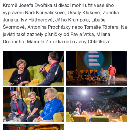
Kromě Josefa Dvořáka si diváci mohli užít veselého
vyprávění Nadi Konvalinkové, Uršuly Klukové, Zdeňka
Junáka, Ivy Hüttnerové, Jiřího Krampola, Libuše
Švormové, Antonína Procházky nebo Tomáše Töpfera. Na
jevišti také zazněly písničky od Pavla Vítka, Milana
Drobného, Marcela Zmožka nebo Jany Chládkové.