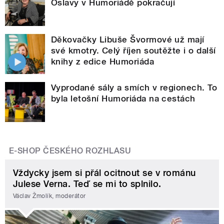
Oslavy v Humoriádě pokračují
Děkovačky Libuše Švormové už mají
své kmotry. Celý říjen soutěžte i o další
knihy z edice Humoriáda
Vyprodané sály a smích v regionech. To
byla letošní Humoriáda na cestách
E-SHOP ČESKÉHO ROZHLASU
Vždycky jsem si přál ocitnout se v románu
Julese Verna. Teď se mi to splnilo.
Václav Žmolík, moderátor