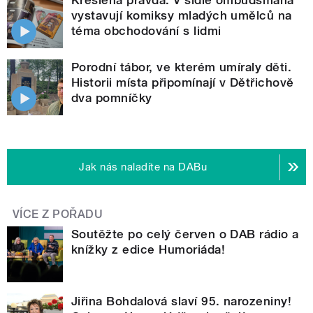
Kreslená pravda. V sídle ombudsmana
vystavují komiksy mladých umělců na
téma obchodování s lidmi
Porodní tábor, ve kterém umíraly děti.
Historii místa připomínají v Dětřichově
dva pomníčky
Jak nás naladíte na DABu
VÍCE Z POŘADU
Soutěžte po celý červen o DAB rádio a
knížky z edice Humoriáda!
Jiřina Bohdalová slaví 95. narozeniny!