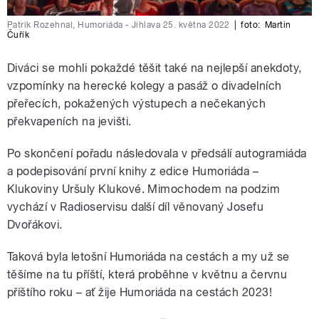
Patrik Rozehnal, Humoriáda - Jihlava 25. května 2022
|
foto:
Martin
Čuřík
Diváci se mohli pokaždé těšit také na nejlepší anekdoty,
vzpomínky na herecké kolegy a pasáž o divadelních
přeřecích, pokažených výstupech a nečekaných
překvapeních na jevišti.
Po skončení pořadu následovala v předsálí autogramiáda
a podepisování první knihy z edice Humoriáda –
Klukoviny Uršuly Klukové. Mimochodem na podzim
vychází v Radioservisu další díl věnovaný Josefu
Dvořákovi.
Taková byla letošní Humoriáda na cestách a my už se
těšíme na tu příští, která proběhne v květnu a červnu
příštího roku – ať žije Humoriáda na cestách 2023!