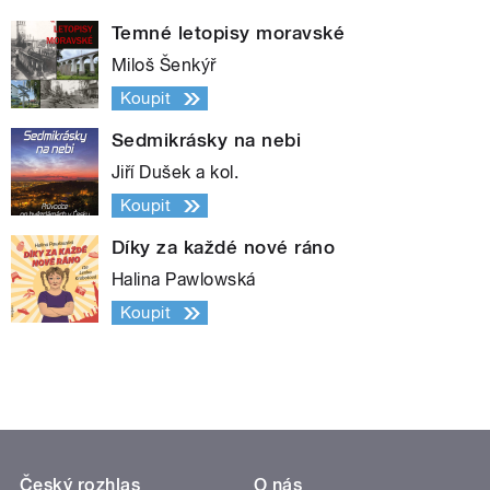
Temné letopisy moravské
Miloš Šenkýř
Koupit
Sedmikrásky na nebi
Jiří Dušek a kol.
Koupit
Díky za každé nové ráno
Halina Pawlowská
Koupit
Český rozhlas
O nás