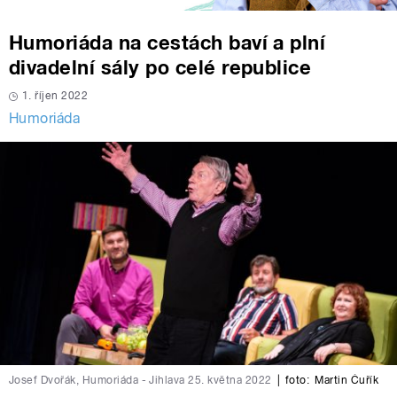
Humoriáda na cestách baví a plní
divadelní sály po celé republice
1. říjen 2022
Humoriáda
Josef Dvořák, Humoriáda - Jihlava 25. května 2022
|
foto:
Martin Čuřík