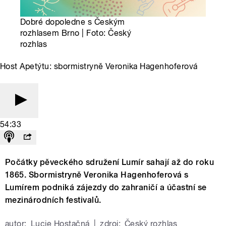
Dobré dopoledne s Českým
rozhlasem Brno | Foto: Český
rozhlas
Host Apetýtu: sbormistryně Veronika Hagenhoferová
54:33
Počátky pěveckého sdružení Lumír sahají až do roku
1865. Sbormistryně Veronika Hagenhoferová s
Lumírem podniká zájezdy do zahraničí a účastní se
mezinárodních festivalů.
autor:
Lucie Hostačná
|
zdroj:
Český rozhlas