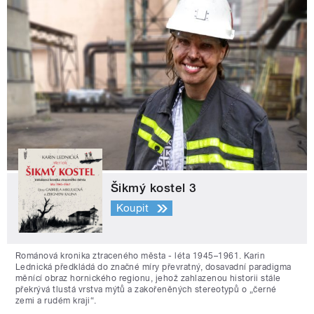
Šikmý kostel 3
Koupit
Románová kronika ztraceného města - léta 1945–1961. Karin
Lednická předkládá do značné míry převratný, dosavadní paradigma
měnící obraz hornického regionu, jehož zahlazenou historii stále
překrývá tlustá vrstva mýtů a zakořeněných stereotypů o „černé
zemi a rudém kraji“.