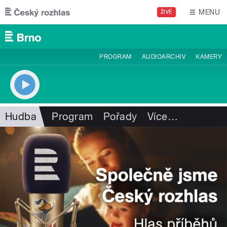
Přejít k hlavnímu obsahu
MENU
ŽIVĚ
PROGRAM
AUDIOARCHIV
KAMERY
Hudba
Program
Pořady
Více
…