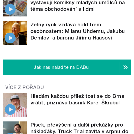
vystavují komiksy mladých umělců na
téma obchodování s lidmi
Zelný rynk vzdává hold třem
osobnostem: Milanu Uhdemu, Jakubu
Demlovi a baronu Jiřímu Haasovi
Jak nás naladíte na DABu
VÍCE Z POŘADU
Hledám každou příležitost se do Brna
vrátit, přiznává básník Karel Škrabal
Písek, převýšení a další překážky pro
náklaďáky. Truck Trial zavítá v srpnu do