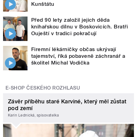
Kunštátu
Před 90 lety založil jejich děda
knihařskou dílnu v Boskovicích. Bratři
Ouještí v tradici pokračují
Firemní lékárničky občas ukrývají
tajemství, říká pobaveně záchranář a
školitel Michal Vodička
E-SHOP ČESKÉHO ROZHLASU
Závěr příběhu staré Karviné, který měl zůstat
pod zemí
Karin Lednická, spisovatelka