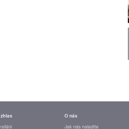
zhlas
O nás
ysílání
Jak nás naladíte