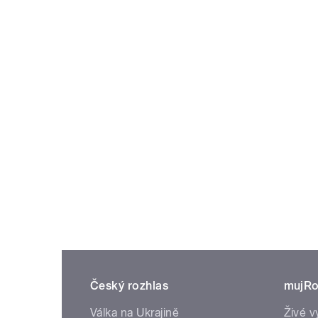
Český rozhlas
mujRo
Válka na Ukrajině
Živé v