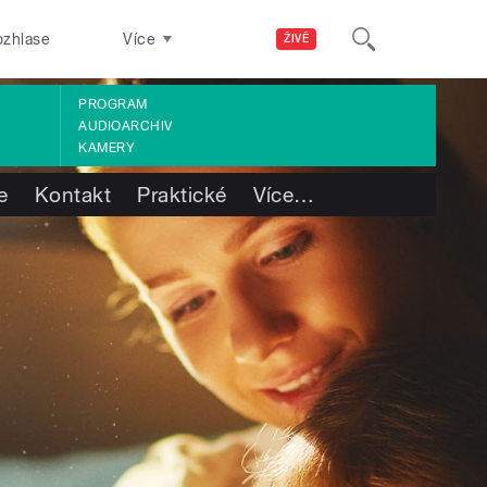
ozhlase
Více
ŽIVĚ
PROGRAM
AUDIOARCHIV
KAMERY
e
Kontakt
Praktické
Více
…