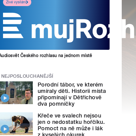
Živé vysílání
Audiosvět Českého rozhlasu na jednom místě
NEJPOSLOUCHANĚJŠÍ
Porodní tábor, ve kterém
umíraly děti. Historii místa
připomínají v Dětřichově
dva pomníčky
Křeče ve svalech nejsou
jen o nedostatku hořčíku.
Pomoct na ně může i lák
z kyselých okurek