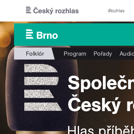
Přejít k hlavnímu obsahu
iRozhlas
Folklór
Program
Pořady
Audio