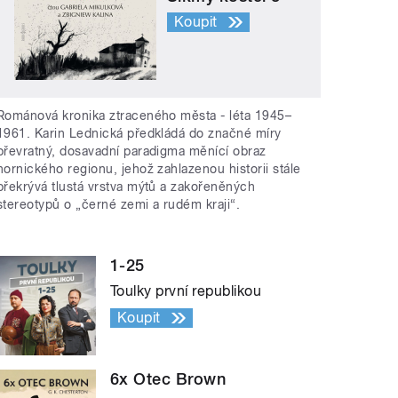
Koupit
Románová kronika ztraceného města - léta 1945–
1961. Karin Lednická předkládá do značné míry
převratný, dosavadní paradigma měnící obraz
hornického regionu, jehož zahlazenou historii stále
překrývá tlustá vrstva mýtů a zakořeněných
stereotypů o „černé zemi a rudém kraji“.
1-25
Toulky první republikou
Koupit
6x Otec Brown