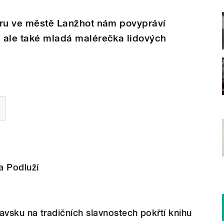
loru ve městě Lanžhot nám povypráví
, ale také mladá malérečka lidových
a Podluží
avsku na tradičních slavnostech pokřtí knihu