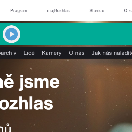
Program
mujRozhlas
Stanice
O r
archiv
Lidé
Kamery
O nás
Jak nás naladít