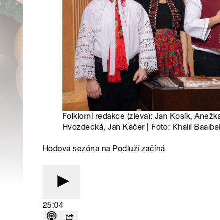
Folklorní redakce (zleva): Jan Kosík, Anežk
Hvozdecká, Jan Káčer | Foto:
Khalil Baalba
Hodová sezóna na Podluží začíná
25:04