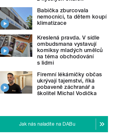
Babička zburcovala
nemocnici, ta dětem koupí
klimatizace
Kreslená pravda. V sídle
ombudsmana vystavují
komiksy mladých umělců
na téma obchodování
s lidmi
Firemní lékárničky občas
ukrývají tajemství, říká
pobaveně záchranář a
školitel Michal Vodička
Jak nás naladíte na DABu