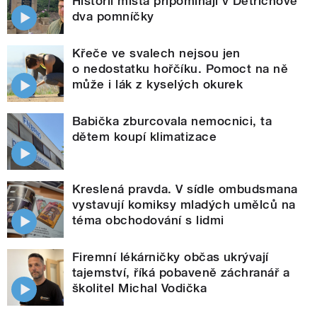
Historii místa připomínají v Dětřichově
dva pomníčky
Křeče ve svalech nejsou jen
o nedostatku hořčíku. Pomoct na ně
může i lák z kyselých okurek
Babička zburcovala nemocnici, ta
dětem koupí klimatizace
Kreslená pravda. V sídle ombudsmana
vystavují komiksy mladých umělců na
téma obchodování s lidmi
Firemní lékárničky občas ukrývají
tajemství, říká pobaveně záchranář a
školitel Michal Vodička