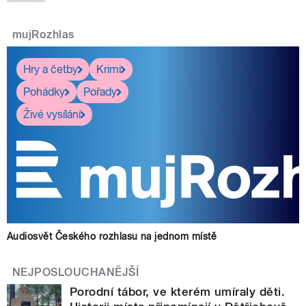
mujRozhlas
Hry a četby
Krimi
Pohádky
Pořady
Živé vysílání
Audiosvět Českého rozhlasu na jednom místě
NEJPOSLOUCHANĚJŠÍ
Porodní tábor, ve kterém umíraly děti.