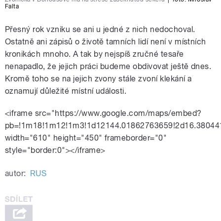
Falta
Přesný rok vzniku se ani u jedné z nich nedochoval.
Ostatně ani zápisů o životě tamních lidí není v místních
kronikách mnoho. A tak by nejspíš zručné tesaře
nenapadlo, že jejich práci budeme obdivovat ještě dnes.
Kromě toho se na jejich zvony stále zvoní klekání a
oznamují důležité místní události.
<iframe src="https://www.google.com/maps/embed?
pb=!1m18!1m12!1m3!1d12144.01862763659!2d16.380441
width="610" height="450" frameborder="0"
style="border:0"></iframe>
autor:
RUS