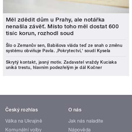
Měl zdědit dům u Prahy, ale notářka
nenašla závěť. Místo toho měl dostat 600
tisíc korun, rozhodl soud
Šlo o Zemanův sen, Babišova vláda teď ze snah o změnu
systému obviňuje Pavla. ‚Pokrytectví,‘ soudí Kysela
Skrytý kontakt, jasný motiv. Zadavatel vraždy Kuciaka
uniká trestu, hlavním podezřelým je dál Kočner
Český rozhlas
O nás
Válka na Ukrajině
Jak nás naladíte
Komunální volby
Nápověda