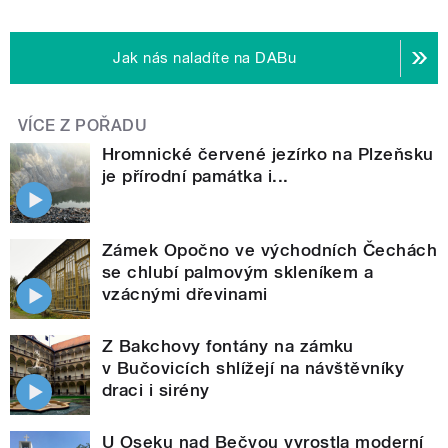
Jak nás naladíte na DABu
VÍCE Z POŘADU
Hromnické červené jezírko na Plzeňsku
je přírodní památka i...
Zámek Opočno ve východních Čechách
se chlubí palmovým skleníkem a
vzácnými dřevinami
Z Bakchovy fontány na zámku
v Bučovicích shlížejí na návštěvníky
draci i sirény
U Oseku nad Bečvou vyrostla moderní