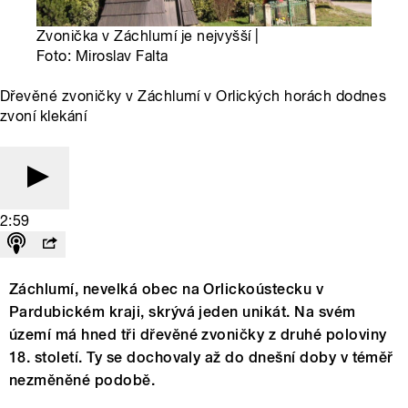
Zvonička v Záchlumí je nejvyšší |
Foto: Miroslav Falta
Dřevěné zvoničky v Záchlumí v Orlických horách dodnes
zvoní klekání
2:59
Záchlumí, nevelká obec na Orlickoústecku v
Pardubickém kraji, skrývá jeden unikát. Na svém
území má hned tři dřevěné zvoničky z druhé poloviny
18. století. Ty se dochovaly až do dnešní doby v téměř
nezměněné podobě.