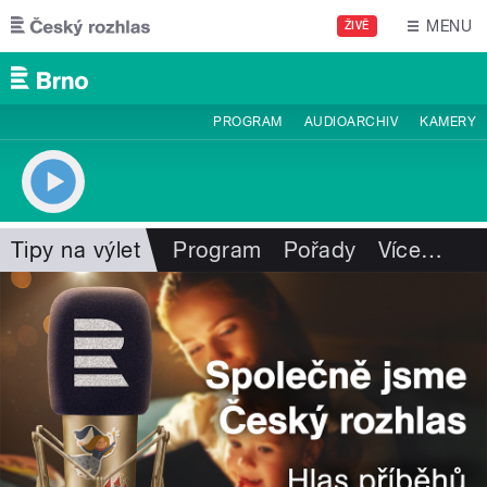
Přejít k hlavnímu obsahu
MENU
ŽIVĚ
PROGRAM
AUDIOARCHIV
KAMERY
Tipy na výlet
Program
Pořady
Více
…