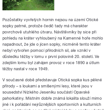
Pozůstatky vyvřelých hornin nejsou na území Otické
sopky patrné, protože čedič tady má charakter
povrchově utuhlého útvaru. Návštěvníky by sice při
pohledu na kráter vyhloubený na Kamenné hoře mohlo
napadnout, že jde o jícen sopky, nicméně tento kráter
nebyl vytvořen pomocí přírodních sil, ale vznikl v
důsledku těžby v lomu v první polovině 20. století. Ve
zdejším lomu byl zahájen provoz v roce 1890 a útlum
těžby nastal v roce 1949.
V současné době představuje Otická sopka kus pěkné
přírody – s loukami a smíšenými lesy, které jsou v
sousedství Nízkého Jeseníku součástí Opavské
pahorkatiny. Místním dobře známá lokalita slouží mimo
jiné i k pořádání nejrůznějších sportovních a kulturních