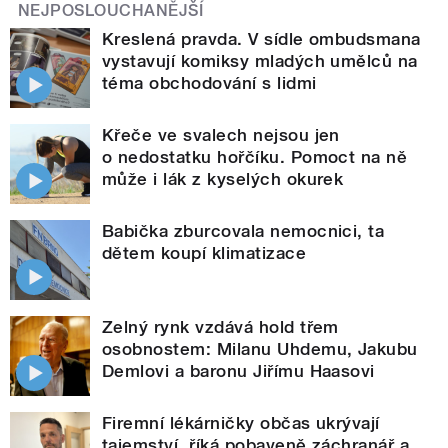
NEJPOSLOUCHANĚJŠÍ
Kreslená pravda. V sídle ombudsmana
vystavují komiksy mladých umělců na
téma obchodování s lidmi
Křeče ve svalech nejsou jen
o nedostatku hořčíku. Pomoct na ně
může i lák z kyselých okurek
Babička zburcovala nemocnici, ta
dětem koupí klimatizace
Zelný rynk vzdává hold třem
osobnostem: Milanu Uhdemu, Jakubu
Demlovi a baronu Jiřímu Haasovi
Firemní lékárničky občas ukrývají
tajemství, říká pobaveně záchranář a