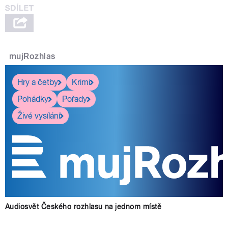
mujRozhlas
Hry a četby
Krimi
Pohádky
Pořady
Živé vysílání
Audiosvět Českého rozhlasu na jednom místě