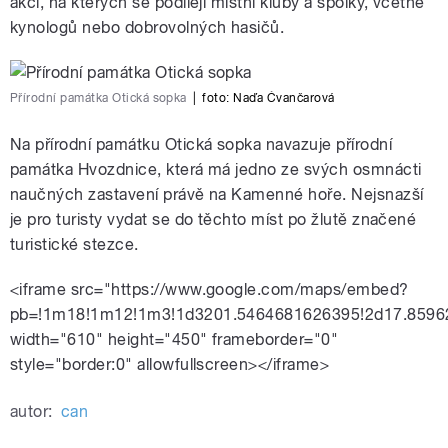
akcí, na kterých se podílejí místní kluby a spolky, včetně
kynologů nebo dobrovolných hasičů.
Přírodní památka Otická sopka
|
foto:
Naďa Čvančarová
Na přírodní památku Otická sopka navazuje přírodní
památka Hvozdnice, která má jedno ze svých osmnácti
naučných zastavení právě na Kamenné hoře. Nejsnazší
je pro turisty vydat se do těchto míst po žlutě značené
turistické stezce.
<iframe src="https://www.google.com/maps/embed?
pb=!1m18!1m12!1m3!1d3201.5464681626395!2d17.85962
width="610" height="450" frameborder="0"
style="border:0" allowfullscreen></iframe>
autor:
can