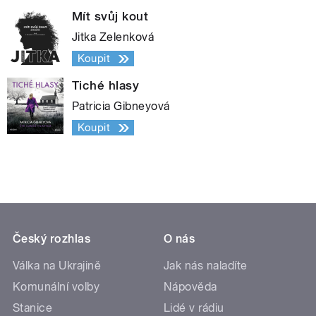
Mít svůj kout
Jitka Zelenková
Koupit
Tiché hlasy
Patricia Gibneyová
Koupit
Český rozhlas
O nás
Válka na Ukrajině
Jak nás naladíte
Komunální volby
Nápověda
Stanice
Lidé v rádiu