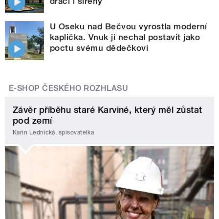
draci i sirény
U Oseku nad Bečvou vyrostla moderní
kaplička. Vnuk ji nechal postavit jako
poctu svému dědečkovi
E-SHOP ČESKÉHO ROZHLASU
Závěr příběhu staré Karviné, který měl zůstat
pod zemí
Karin Lednická, spisovatelka