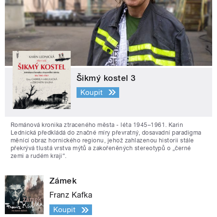
Šikmý kostel 3
Koupit
Románová kronika ztraceného města - léta 1945–1961. Karin
Lednická předkládá do značné míry převratný, dosavadní paradigma
měnící obraz hornického regionu, jehož zahlazenou historii stále
překrývá tlustá vrstva mýtů a zakořeněných stereotypů o „černé
zemi a rudém kraji“.
Zámek
Franz Kafka
Koupit