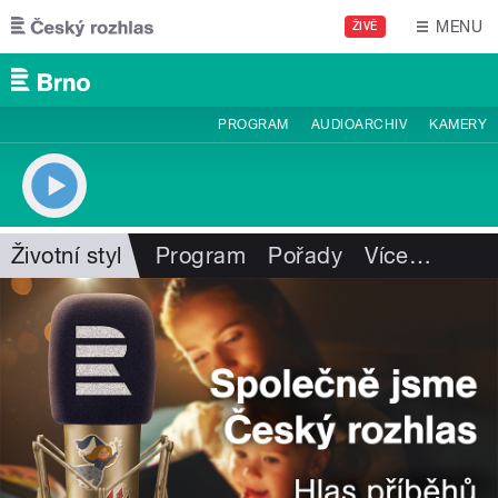
Přejít k hlavnímu obsahu
MENU
ŽIVĚ
PROGRAM
AUDIOARCHIV
KAMERY
Životní styl
Program
Pořady
Více
…