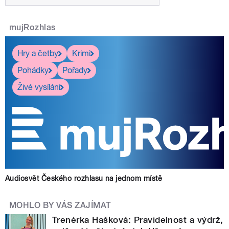
mujRozhlas
Hry a četby
Krimi
Pohádky
Pořady
Živé vysílání
Audiosvět Českého rozhlasu na jednom místě
MOHLO BY VÁS ZAJÍMAT
Trenérka Hašková: Pravidelnost a výdrž,