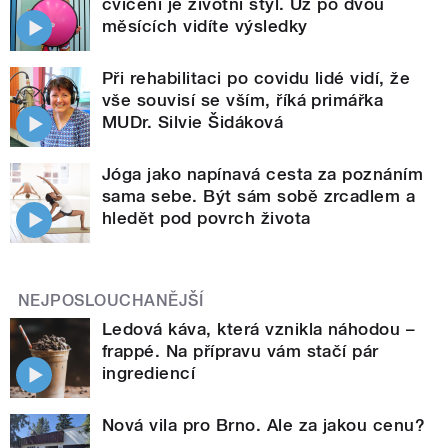
cvičení je životní styl. Už po dvou
měsících vidíte výsledky
Při rehabilitaci po covidu lidé vidí, že
vše souvisí se vším, říká primářka
MUDr. Silvie Šidáková
Jóga jako napínavá cesta za poznáním
sama sebe. Být sám sobě zrcadlem a
hledět pod povrch života
NEJPOSLOUCHANĚJŠÍ
Ledová káva, která vznikla náhodou –
frappé. Na přípravu vám stačí pár
ingrediencí
Nová vila pro Brno. Ale za jakou cenu?