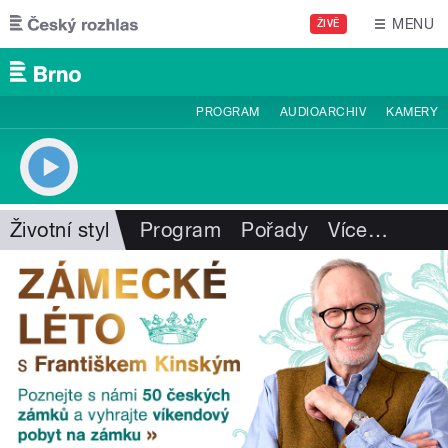
Přejít k hlavnímu obsahu
MENU
ŽIVĚ
PROGRAM
AUDIOARCHIV
KAMERY
Životní styl
Program
Pořady
Více
…