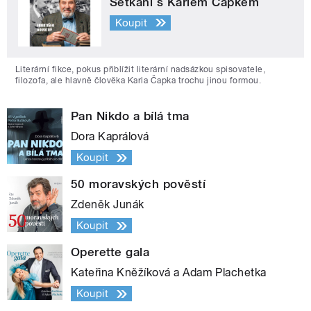
Setkání s Karlem Čapkem
Koupit
Literární fikce, pokus přiblížit literární nadsázkou spisovatele,
filozofa, ale hlavně člověka Karla Čapka trochu jinou formou.
Pan Nikdo a bílá tma
Dora Kaprálová
Koupit
50 moravských pověstí
Zdeněk Junák
Koupit
Operette gala
Kateřina Kněžíková a Adam Plachetka
Koupit