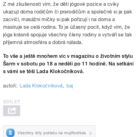
Z mé zkušenosti vím, že děti jógové pozice a cviky
ukazují doma rodičům či prarodičům a společně si je pak
zacvičí, masážní míčky si pak pořizují i na doma a
masíruje se celá rodina. To je úžasný pocit, když vím, že
jóga krásně spojuje všechny členy rodiny a vytváří se tak
příjemná atmosféra a dobrá nálada.
To vše a ještě mnohem víc v magazínu o životním stylu
Šarm v sobotu po 18 a neděli po 11 hodině. Na setkání
s vámi se těší Lada Klokočníková.
autoři:
Lada Klokočníková
,
baj
Všechny díly pořadu na mujRozhlas