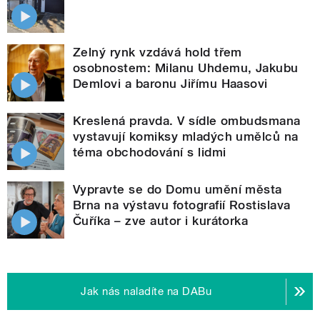
Zelný rynk vzdává hold třem
osobnostem: Milanu Uhdemu, Jakubu
Demlovi a baronu Jiřímu Haasovi
Kreslená pravda. V sídle ombudsmana
vystavují komiksy mladých umělců na
téma obchodování s lidmi
Vypravte se do Domu umění města
Brna na výstavu fotografií Rostislava
Čuříka – zve autor i kurátorka
Jak nás naladíte na DABu