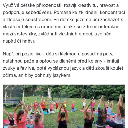
Využívá dětské přirozenosti, rozvíjí kreativitu, hravost a
podporuje sebedůvěru. Pomáhá ke zklidnění, koncentraci
a zlepšuje soustředění. Při dětské józe se učí zacházet s
vlastním tělem i s emocemi a také se zde učí interakce
mezi vrstevníky, zvládnutí vlastních emocí, uvolnění
napětí či hněvu.
Např. při pozici lva - děti si kleknou a posadí na paty,
natáhnou paže a opřou se dlaněmi před koleny - imitují
zvuky a řev lva, poté vypláznou jazyk a děti zkouší koulet
očima, aniž by pohnuly jazykem.