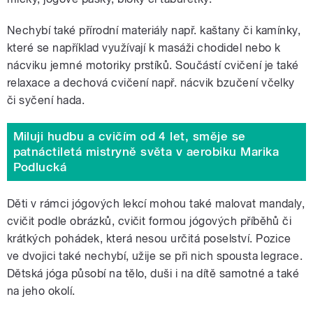
Nechybí také přírodní materiály např. kaštany či kamínky,
které se například využívají k masáži chodidel nebo k
nácviku jemné motoriky prstíků. Součástí cvičení je také
relaxace a dechová cvičení např. nácvik bzučení včelky
či syčení hada.
Miluji hudbu a cvičím od 4 let, směje se
patnáctiletá mistryně světa v aerobiku Marika
Podlucká
Děti v rámci jógových lekcí mohou také malovat mandaly,
cvičit podle obrázků, cvičit formou jógových příběhů či
krátkých pohádek, která nesou určitá poselství. Pozice
ve dvojici také nechybí, užije se při nich spousta legrace.
Dětská jóga působí na tělo, duši i na dítě samotné a také
na jeho okolí.