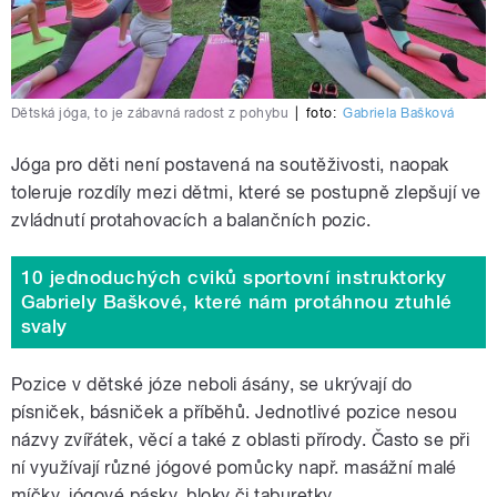
Dětská jóga, to je zábavná radost z pohybu
|
foto:
Gabriela Bašková
Jóga pro děti není postavená na soutěživosti, naopak
toleruje rozdíly mezi dětmi, které se postupně zlepšují ve
zvládnutí protahovacích a balančních pozic.
10 jednoduchých cviků sportovní instruktorky
Gabriely Baškové, které nám protáhnou ztuhlé
svaly
Pozice v dětské józe neboli ásány, se ukrývají do
písniček, básniček a příběhů. Jednotlivé pozice nesou
názvy zvířátek, věcí a také z oblasti přírody. Často se při
ní využívají různé jógové pomůcky např. masážní malé
míčky, jógové pásky, bloky či taburetky.