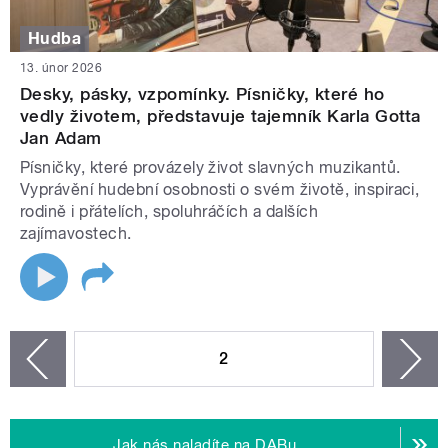
Hudba
13. únor 2026
Desky, pásky, vzpomínky. Písničky, které ho
vedly životem, představuje tajemník Karla Gotta
Jan Adam
Písničky, které provázely život slavných muzikantů.
Vyprávění hudební osobnosti o svém životě, inspiraci,
rodině i přátelích, spoluhráčích a dalších
zajímavostech.
STRÁNKY
2
n
zí
Jak nás naladíte na DABu