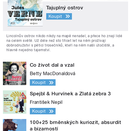
Tajuplný ostrov
Koupit
Lincolnův ostrov nikdo nikdy na mapě nenašel, a přece ho znají lidé
na celém světě. Už déle než sto třicet let na něm prožívají
dobrodružství s pěticí trosečníků, kteří na něm našli útočiště, a
hlavně nejedno tajemství.
Co život dal a vzal
Betty MacDonaldová
Koupit
Spejbl & Hurvínek a Zlatá zebra 3
František Nepil
Koupit
100+25 brněnských kuriozit, absurdit
a bizarností