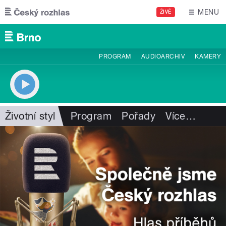
Přejít k hlavnímu obsahu
MENU
ŽIVĚ
PROGRAM
AUDIOARCHIV
KAMERY
Životní styl
Program
Pořady
Více
…