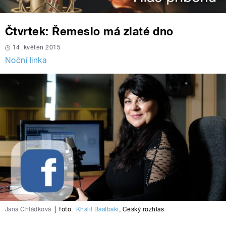
Čtvrtek: Řemeslo má zlaté dno
14. květen 2015
Noční linka
Jana Chládková
|
foto:
Khalil Baalbaki
,
Český rozhlas