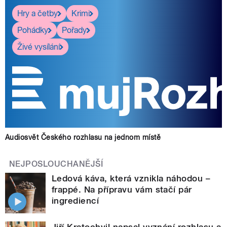
Hry a četby
Krimi
Pohádky
Pořady
Živé vysílání
Audiosvět Českého rozhlasu na jednom místě
NEJPOSLOUCHANĚJŠÍ
Ledová káva, která vznikla náhodou –
frappé. Na přípravu vám stačí pár
ingrediencí