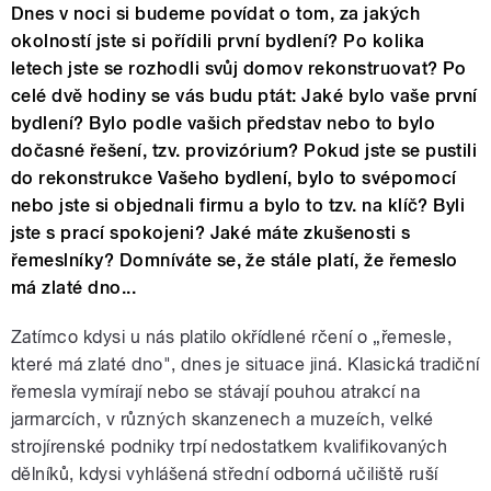
Dnes v noci si budeme povídat o tom, za jakých
okolností jste si pořídili první bydlení? Po kolika
letech jste se rozhodli svůj domov rekonstruovat? Po
celé dvě hodiny se vás budu ptát: Jaké bylo vaše první
bydlení? Bylo podle vašich představ nebo to bylo
dočasné řešení, tzv. provizórium? Pokud jste se pustili
do rekonstrukce Vašeho bydlení, bylo to svépomocí
nebo jste si objednali firmu a bylo to tzv. na klíč? Byli
jste s prací spokojeni? Jaké máte zkušenosti s
řemeslníky? Domníváte se, že stále platí, že řemeslo
má zlaté dno...
Zatímco kdysi u nás platilo okřídlené rčení o „řemesle,
které má zlaté dno", dnes je situace jiná. Klasická tradiční
řemesla vymírají nebo se stávají pouhou atrakcí na
jarmarcích, v různých skanzenech a muzeích, velké
strojírenské podniky trpí nedostatkem kvalifikovaných
dělníků, kdysi vyhlášená střední odborná učiliště ruší