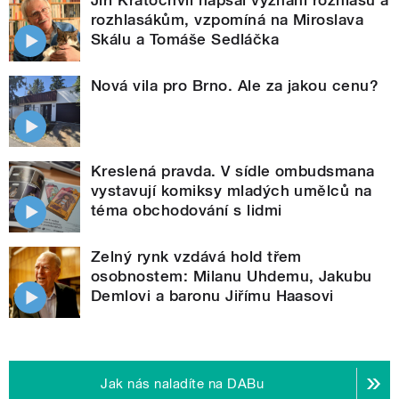
Jiří Kratochvil napsal vyznání rozhlasu a
rozhlasákům, vzpomíná na Miroslava
Skálu a Tomáše Sedláčka
Nová vila pro Brno. Ale za jakou cenu?
Kreslená pravda. V sídle ombudsmana
vystavují komiksy mladých umělců na
téma obchodování s lidmi
Zelný rynk vzdává hold třem
osobnostem: Milanu Uhdemu, Jakubu
Demlovi a baronu Jiřímu Haasovi
Jak nás naladíte na DABu