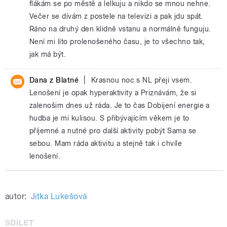
flákám se po městě a lelkuju a nikdo se mnou nehne.
Večer se dívám z postele na televizi a pak jdu spát.
Ráno na druhý den klidně vstanu a normálně funguju.
Není mi líto prolenošeného času, je to všechno tak,
jak má být.
|
Dana z Blatné
Krasnou noc s NL přeji vsem.
Lenošení je opak hyperaktivity a Priznávám, že si
zalenošim dnes už ráda. Je to čas Dobijení energie a
hudba je mi kulisou. S přibývajícím věkem je to
příjemné a nutné pro další aktivity pobýt Sama se
sebou. Mam ráda aktivitu a stejně tak i chvíle
lenošení.
autor:
Jitka Lukešová