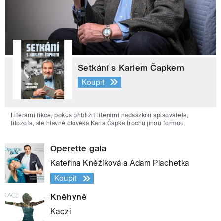
Setkání s Karlem Čapkem
Koupit
Literární fikce, pokus přiblížit literární nadsázkou spisovatele,
filozofa, ale hlavně člověka Karla Čapka trochu jinou formou.
Operette gala
Kateřina Kněžíková a Adam Plachetka
Koupit
Kněhyně
Kaczi