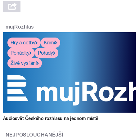
mujRozhlas
Hry a četby
Krimi
Pohádky
Pořady
Živé vysílání
Audiosvět Českého rozhlasu na jednom místě
NEJPOSLOUCHANĚJŠÍ