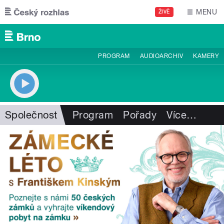
Přejít k hlavnímu obsahu
MENU
ŽIVĚ
PROGRAM
AUDIOARCHIV
KAMERY
Společnost
Program
Pořady
Více
…