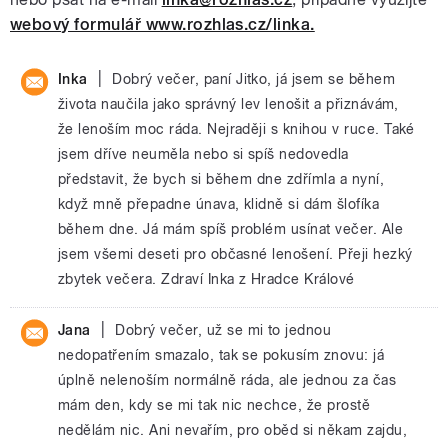
webový formulář www.rozhlas.cz/linka.
|
Inka
Dobrý večer, paní Jitko, já jsem se během
života naučila jako správný lev lenošit a přiznávám,
že lenoším moc ráda. Nejraději s knihou v ruce. Také
jsem dříve neuměla nebo si spíš nedovedla
představit, že bych si během dne zdřímla a nyní,
když mně přepadne únava, klidně si dám šlofíka
během dne. Já mám spíš problém usínat večer. Ale
jsem všemi deseti pro občasné lenošení. Přeji hezký
zbytek večera. Zdraví Inka z Hradce Králové
|
Jana
Dobrý večer, už se mi to jednou
nedopatřením smazalo, tak se pokusím znovu: já
úplně nelenoším normálně ráda, ale jednou za čas
mám den, kdy se mi tak nic nechce, že prostě
nedělám nic. Ani nevařím, pro oběd si někam zajdu,