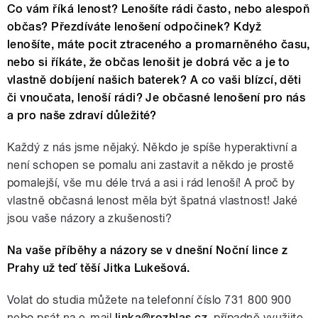
Co vám říká lenost? Lenošíte rádi často, nebo alespoň
občas? Přezdíváte lenošení odpočinek? Když
lenošíte, máte pocit ztraceného a promarněného času,
nebo si říkáte, že občas lenošit je dobrá věc a je to
vlastně dobíjení našich baterek? A co vaši blízcí, děti
či vnoučata, lenoší rádi? Je občasné lenošení pro nás
a pro naše zdraví důležité?
Každý z nás jsme nějaký. Někdo je spíše hyperaktivní a
není schopen se pomalu ani zastavit a někdo je prostě
pomalejší, vše mu déle trvá a asi i rád lenoší! A proč by
vlastně občasná lenost měla být špatná vlastnost! Jaké
jsou vaše názory a zkušenosti?
Na vaše příběhy a názory se v dnešní Noční lince z
Prahy už teď těší Jitka Lukešová.
Volat do studia můžete na telefonní číslo 731 800 900
nebo psát na e-mail
linka@rozhlas.cz
, případně využijte