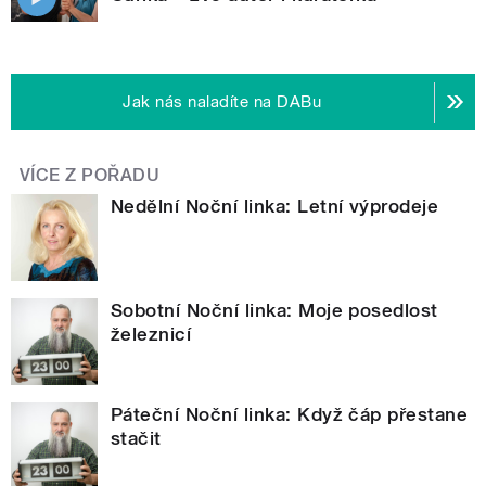
Jak nás naladíte na DABu
VÍCE Z POŘADU
Nedělní Noční linka: Letní výprodeje
Sobotní Noční linka: Moje posedlost
železnicí
Páteční Noční linka: Když čáp přestane
stačit