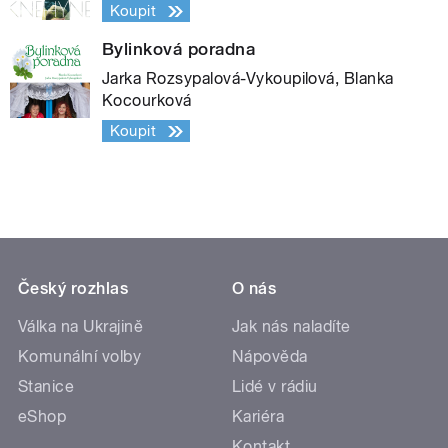
Koupit
Bylinková poradna
Jarka Rozsypalová-Vykoupilová, Blanka
Kocourková
Koupit
Český rozhlas
O nás
Válka na Ukrajině
Jak nás naladíte
Komunální volby
Nápověda
Stanice
Lidé v rádiu
eShop
Kariéra
Kontakt