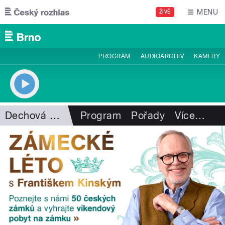
Přejít k hlavnímu obsahu
MENU
ŽIVĚ
PROGRAM
AUDIOARCHIV
KAMERY
Dechová hudba
Program
Pořady
Více
…