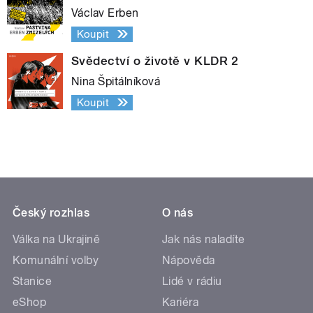
Václav Erben
Koupit
Svědectví o životě v KLDR 2
Nina Špitálníková
Koupit
Český rozhlas
O nás
Válka na Ukrajině
Jak nás naladíte
Komunální volby
Nápověda
Stanice
Lidé v rádiu
eShop
Kariéra