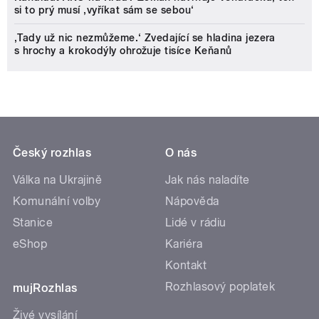
si to prý musí ‚vyříkat sám se sebou‘
‚Tady už nic nezmůžeme.‘ Zvedající se hladina jezera
s hrochy a krokodýly ohrožuje tisíce Keňanů
Český rozhlas
O nás
Válka na Ukrajině
Jak nás naladíte
Komunální volby
Nápověda
Stanice
Lidé v rádiu
eShop
Kariéra
Kontakt
Rozhlasový poplatek
mujRozhlas
Živé vysílání