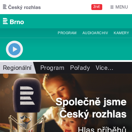
Přejít k hlavnímu obsahu
MENU
ŽIVĚ
PROGRAM
AUDIOARCHIV
KAMERY
Regionální
Program
Pořady
Více
…