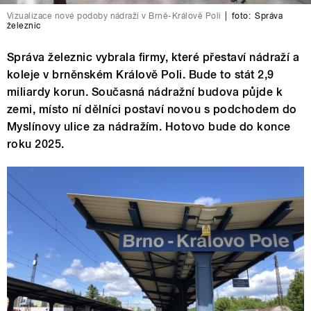
Vizualizace nové podoby nádraží v Brně-Králově Poli
|
foto:
Správa
železnic
Správa železnic vybrala firmy, které přestaví nádraží a
koleje v brněnském Králově Poli. Bude to stát 2,9
miliardy korun. Současná nádražní budova půjde k
zemi, místo ní dělníci postaví novou s podchodem do
Myslínovy ulice za nádražím. Hotovo bude do konce
roku 2025.