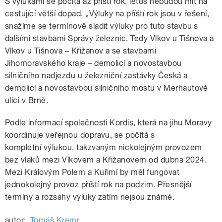
S výlukami se počítá až příští rok, letos nebudou mít na
cestující větší dopad. „Výluky na příští rok jsou v řešení,
snažíme se termínově sladit výluky pro tuto stavbu s
dalšími stavbami Správy železnic. Tedy Vlkov u Tišnova a
Vlkov u Tišnova – Křižanov a se stavbami
Jihomoravského kraje – demolicí a novostavbou
silničního nadjezdu u železniční zastávky Česká a
demolicí a novostavbou silničního mostu v Merhautově
ulici v Brně.
Podle informací společnosti Kordis, která na jihu Moravy
koordinuje veřejnou dopravu, se počítá s
kompletní výlukou, takzvaným nickolejným provozem
bez vlaků mezi Vlkovem a Křižanovem od dubna 2024.
Mezi Královým Polem a Kuřimí by měl fungovat
jednokolejný provoz příští rok na podzim. Přesnější
termíny a rozsahy výluky zatím nejsou známé.
autor:
Tomáš Kremr