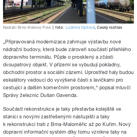
Nádraží Brno-Královo Pole
|
foto:
Ludmila Opltová
,
Český rozhlas
„Připravovaná modernizace zahrnuje výstavbu nové
nádražní budovy, která bude zároveň součástí přilehlého
dopravního terminálu. Půjde o prosklený a zčásti
dvoupatrový objekt. V přízemí se vybudují pokladny,
obchodní prostor a sociální zázemí. Uprostřed haly budou
eskalátory vedoucí do vyvýšené části s lavičkami pro
cestující a dalším komerčním prostorem,“ popsal mluvčí
Správy železnic Dušan Gavenda.
Součástí rekonstrukce je taky přestavba kolejiště ve
stanici s novými zastřešenými nástupišti a taky
k rekonstrukci trati z Brna-Maloměřic až po Kuřim. Nový
dopravní informační systém díky tomu vznikne taky na