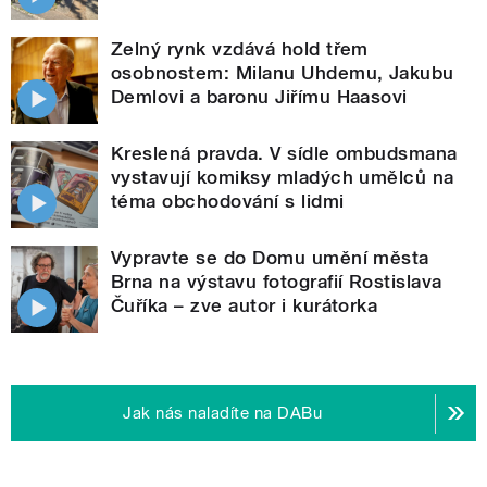
Zelný rynk vzdává hold třem
osobnostem: Milanu Uhdemu, Jakubu
Demlovi a baronu Jiřímu Haasovi
Kreslená pravda. V sídle ombudsmana
vystavují komiksy mladých umělců na
téma obchodování s lidmi
Vypravte se do Domu umění města
Brna na výstavu fotografií Rostislava
Čuříka – zve autor i kurátorka
Jak nás naladíte na DABu