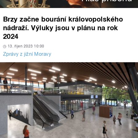
Brzy začne bourání královopolského
nádraží. Výluky jsou v plánu na rok
2024
13. říjen 2023 10:00
Zprávy z jižní Moravy