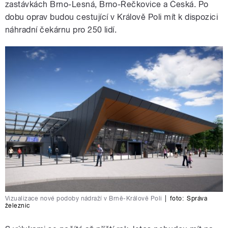
zastávkách Brno-Lesná, Brno-Řečkovice a Česká. Po
dobu oprav budou cestující v Králově Poli mít k dispozici
náhradní čekárnu pro 250 lidí.
Vizualizace nové podoby nádraží v Brně-Králově Poli
|
foto:
Správa
železnic