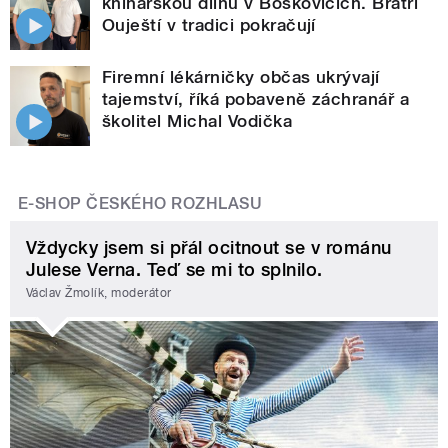
knihařskou dílnu v Boskovicích. Bratři
Ouještí v tradici pokračují
Firemní lékárničky občas ukrývají
tajemství, říká pobaveně záchranář a
školitel Michal Vodička
E-SHOP ČESKÉHO ROZHLASU
Vždycky jsem si přál ocitnout se v románu
Julese Verna. Teď se mi to splnilo.
Václav Žmolík, moderátor