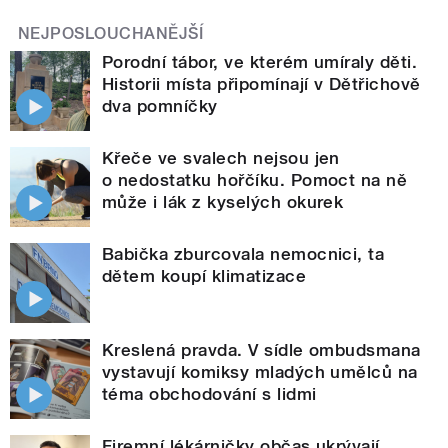
NEJPOSLOUCHANĚJŠÍ
Porodní tábor, ve kterém umíraly děti.
Historii místa připomínají v Dětřichově
dva pomníčky
Křeče ve svalech nejsou jen
o nedostatku hořčíku. Pomoct na ně
může i lák z kyselých okurek
Babička zburcovala nemocnici, ta
dětem koupí klimatizace
Kreslená pravda. V sídle ombudsmana
vystavují komiksy mladých umělců na
téma obchodování s lidmi
Firemní lékárničky občas ukrývají