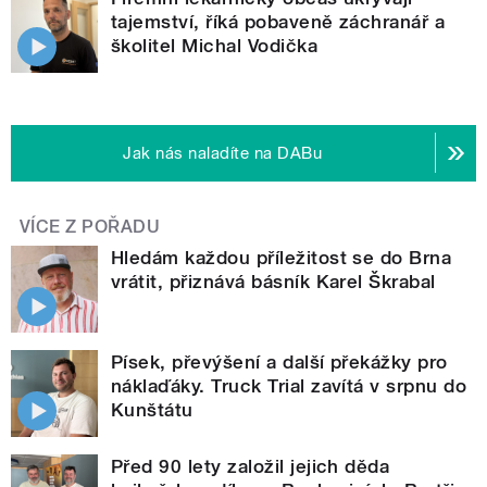
tajemství, říká pobaveně záchranář a
školitel Michal Vodička
Jak nás naladíte na DABu
VÍCE Z POŘADU
Hledám každou příležitost se do Brna
vrátit, přiznává básník Karel Škrabal
Písek, převýšení a další překážky pro
náklaďáky. Truck Trial zavítá v srpnu do
Kunštátu
Před 90 lety založil jejich děda