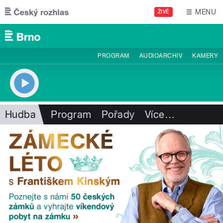
Přejít k hlavnímu obsahu
MENU
ŽIVĚ
PROGRAM
AUDIOARCHIV
KAMERY
Hudba
Program
Pořady
Více
…