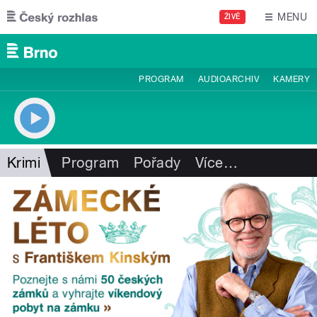
Přejít k hlavnímu obsahu
MENU
ŽIVĚ
PROGRAM
AUDIOARCHIV
KAMERY
Krimi
Program
Pořady
Více
…