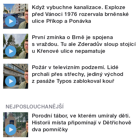
Když vybuchne kanalizace. Exploze
před Vánoci 1976 rozervala brněnské
ulice Příkop a Ponávka
První zmínka o Brně je spojena
s vraždou. Tu ale Zderadův sloup stojící
u Křenové ulice nepamatuje
Požár v televizním podzemí. Lidé
prchali přes střechy, jediný východ
z pasáže Typos zablokoval kouř
NEJPOSLOUCHANĚJŠÍ
Porodní tábor, ve kterém umíraly děti.
Historii místa připomínají v Dětřichově
dva pomníčky