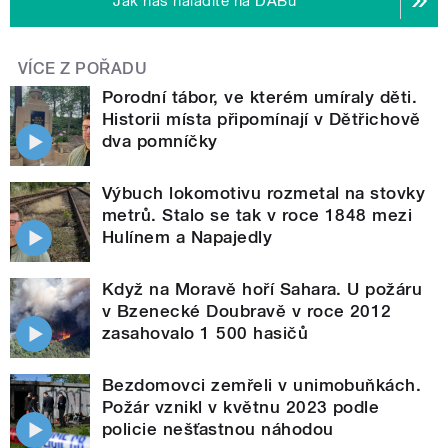
Jak nás naladíte na DABu
VÍCE Z POŘADU
Porodní tábor, ve kterém umíraly děti.
Historii místa připomínají v Dětřichově
dva pomníčky
Výbuch lokomotivu rozmetal na stovky
metrů. Stalo se tak v roce 1848 mezi
Hulínem a Napajedly
Když na Moravě hoří Sahara. U požáru
v Bzenecké Doubravě v roce 2012
zasahovalo 1 500 hasičů
Bezdomovci zemřeli v unimobuňkách.
Požár vznikl v květnu 2023 podle
policie nešťastnou náhodou