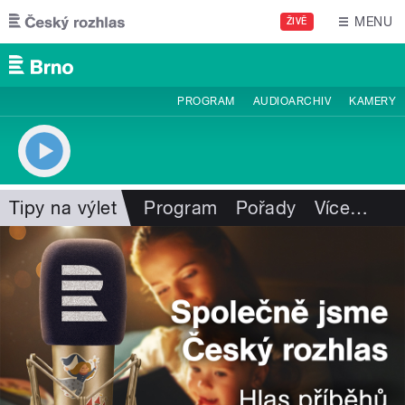
Přejít k hlavnímu obsahu
MENU
ŽIVĚ
PROGRAM
AUDIOARCHIV
KAMERY
Tipy na výlet
Program
Pořady
Více
…