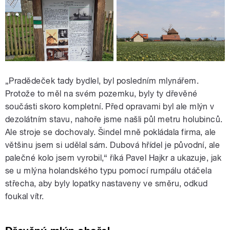
„Pradědeček tady bydlel, byl posledním mlynářem.
Protože to měl na svém pozemku, byly ty dřevěné
součásti skoro kompletní. Před opravami byl ale mlýn v
dezolátním stavu, nahoře jsme našli půl metru holubinců.
Ale stroje se dochovaly. Šindel mně pokládala firma, ale
většinu jsem si udělal sám. Dubová hřídel je původní, ale
palečné kolo jsem vyrobil,“ říká Pavel Hajkr a ukazuje, jak
se u mlýna holandského typu pomocí rumpálu otáčela
střecha, aby byly lopatky nastaveny ve směru, odkud
foukal vítr.