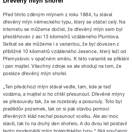
Dřevěný mlýn shořel
Před tímto zděným mlýnem z roku 1884, tu stával
dřevěný mlýn německého typu, který se otáčel celý. Na
internetu se můžeme dočíst, že dřevěný mlýn sem byl
přestěhován z asi 13 kilometrů vzdáleného Plumlova.
Setkat se ale můžeme i s variantou, že byl dovezen z
přibližně 10 kilometrů vzdáleného Jesence, který leží od
Přemyslovic v opačném směru. K této variantě se přiklání
i pan majitel. Všechny zdroje se ale shodují na tom, že
posléze dřevěný mlýn shořel.
„Ten předchozí mlýn stával vedle, tam, kde je teď
vodárna, a majitel si ho chtěl přesunout. Dřevěné mlýny
se přesouvaly tak, že se rozebraly a posunuly. Toto byl
pradědův pozemek, tak on si pak stavbu pomocí
dřevěných klád nechal posunout vcelku. Ale asi moc
slavili, tak to na druhý den shořelo. A do dvou let postavil
tento modernější mlýn holandského typu,“ říká současný