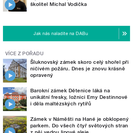
školitel Michal Vodička
Jak nás naladíte na DABu
VÍCE Z POŘADU
Šluknovský zámek skoro celý shořel při
ničivém požáru. Dnes je znovu krásně
opravený
Barokní zámek Dětenice láká na
unikátní fresky, ložnici Emy Destinnové
i děla maltézských rytířů
Zámek v Náměšti na Hané je obklopený
parkem. Do všech čtyř světových stran
z něj vedou lipové aleje