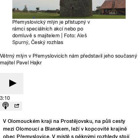
Přemyslovický mlýn je přístupný v
rámci speciálních akcí nebo po
domluvě s majitelem | Foto:
Aleš
Spurný
, Český rozhlas
Větrný mlýn v Přemyslovicích nám představil jeho současný
majitel Pavel Hajkr
3:10
V Olomouckém kraji na Prostějovsku, na půli cesty
mezi Olomoucí a Blanskem, leží v kopcovité krajině
obec Přemyslovice. V místě s pěknými rozhledy stojí