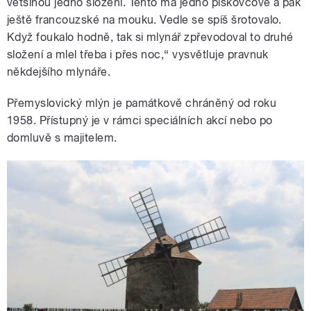
většinou jedno složení. Tento má jedno pískovcové a pak
ještě francouzské na mouku. Vedle se spíš šrotovalo.
Když foukalo hodně, tak si mlynář zpřevodoval to druhé
složení a mlel třeba i přes noc,“ vysvětluje pravnuk
někdejšího mlynáře.
Přemyslovický mlýn je památkově chráněný od roku
1958. Přístupný je v rámci speciálních akcí nebo po
domluvě s majitelem.