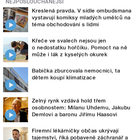
NEJPOSLOUCHANĚJŠÍ
Kreslená pravda. V sídle ombudsmana
vystavují komiksy mladých umělců na
téma obchodování s lidmi
Křeče ve svalech nejsou jen
o nedostatku hořčíku. Pomoct na ně
může i lák z kyselých okurek
Babička zburcovala nemocnici, ta
dětem koupí klimatizace
Zelný rynk vzdává hold třem
osobnostem: Milanu Uhdemu, Jakubu
Demlovi a baronu Jiřímu Haasovi
Firemní lékárničky občas ukrývají
tajemství, říká pobaveně záchranář a