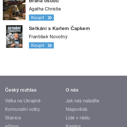
Brána osudu
Agatha Christie
Koupit
Setkání s Karlem Čapkem
František Novotný
Koupit
Český rozhlas
O nás
Válka na Ukrajině
Jak nás naladíte
Komunální volby
Nápověda
Stanice
Lidé v rádiu
eShop
Kariéra