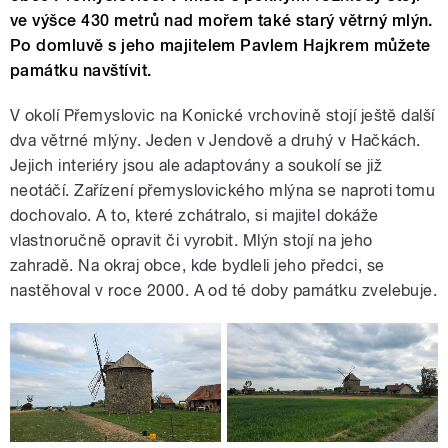
ve výšce 430 metrů nad mořem také starý větrný mlýn.
Po domluvě s jeho majitelem Pavlem Hajkrem můžete
památku navštívit.
V okolí Přemyslovic na Konické vrchovině stojí ještě další
dva větrné mlýny. Jeden v Jendově a druhý v Hačkách.
Jejich interiéry jsou ale adaptovány a soukolí se již
neotáčí. Zařízení přemyslovického mlýna se naproti tomu
dochovalo. A to, které zchátralo, si majitel dokáže
vlastnoručně opravit či vyrobit. Mlýn stojí na jeho
zahradě. Na okraj obce, kde bydleli jeho předci, se
nastěhoval v roce 2000. A od té doby památku zvelebuje.