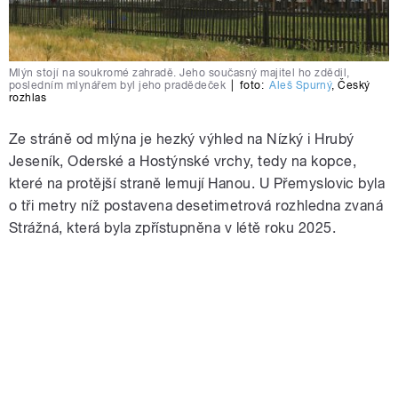
Mlýn stojí na soukromé zahradě. Jeho současný majitel ho zdědil,
posledním mlynářem byl jeho pradědeček
|
foto:
Aleš Spurný
,
Český
rozhlas
Ze stráně od mlýna je hezký výhled na Nízký i Hrubý
Jeseník, Oderské a Hostýnské vrchy, tedy na kopce,
které na protější straně lemují Hanou. U Přemyslovic byla
o tři metry níž postavena desetimetrová rozhledna zvaná
Strážná, která byla zpřístupněna v létě roku 2025.