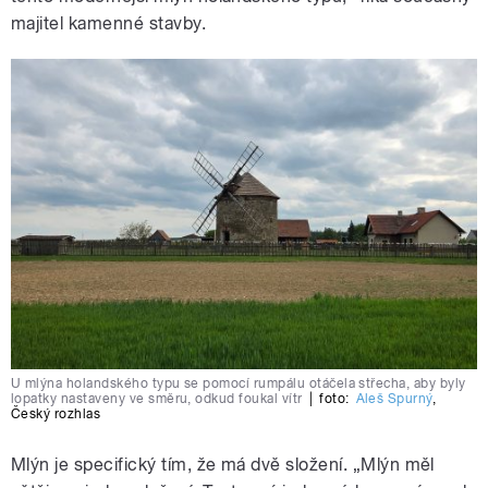
majitel kamenné stavby.
U mlýna holandského typu se pomocí rumpálu otáčela střecha, aby byly
lopatky nastaveny ve směru, odkud foukal vítr
|
foto:
Aleš Spurný
,
Český rozhlas
Mlýn je specifický tím, že má dvě složení. „Mlýn měl