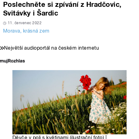
Poslechněte si zpívání z Hradčovic,
Svitávky i Šardic
11. červenec 2022
Morava, krásná zem
Největší audioportál na českém internetu
Děvče v poli s květinami (ilustrační foto) |