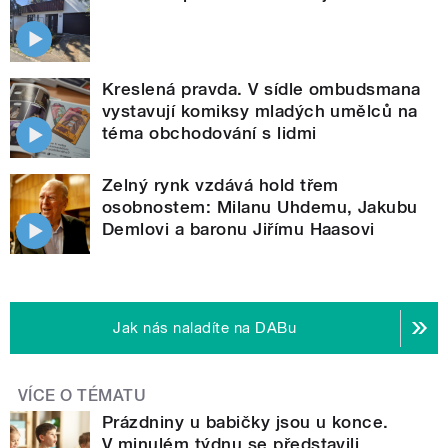
Kreslená pravda. V sídle ombudsmana
vystavují komiksy mladých umělců na
téma obchodování s lidmi
Zelný rynk vzdává hold třem
osobnostem: Milanu Uhdemu, Jakubu
Demlovi a baronu Jiřímu Haasovi
Jak nás naladíte na DABu
VÍCE O TÉMATU
Prázdniny u babičky jsou u konce.
V minulém týdnu se představili