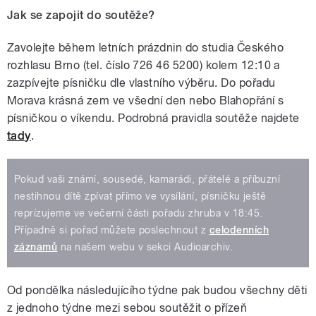
Jak se zapojit do soutěže?
Zavolejte během letních prázdnin do studia Českého
rozhlasu Brno (tel. číslo 726 46 5200) kolem 12:10 a
zazpívejte písničku dle vlastního výběru. Do pořadu
Morava krásná zem ve všední den nebo Blahopřání s
písničkou o víkendu. Podrobná pravidla soutěže najdete
tady
.
Pokud vaši známí, sousedé, kamarádi, přátelé a příbuzní
nestihnou dítě zpívat přímo ve vysílání, písničku ještě
reprízujeme ve večerní části pořadu zhruba v 18:45.
Případně si pořad můžete poslechnout z
celodenních
záznamů
na našem webu v sekci Audioarchiv.
Od pondělka následujícího týdne pak budou všechny děti
z jednoho týdne mezi sebou soutěžit o přízeň