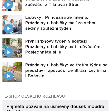
zpěváčci z Tišnova i Strání
Lidovky i Princezna ze mlejna.
Prázdniny u babičky mají za sebou
sedmý soutěžní týden
První srpnový týden v soutěži
Prázdniny u babičky patřil děvčatům.
Poslechněte si je
Prázdniny u babičky: Ve třetím týdnu se
představili zpěváčci ze Strážnice, Brna
i Bošovic
E-SHOP ČESKÉHO ROZHLASU
Přijměte pozvání na úsměvný doušek moudré