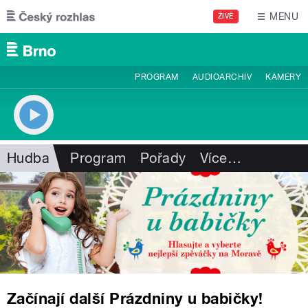
Přejít k hlavnímu obsahu
MENU
ŽIVĚ
PROGRAM
AUDIOARCHIV
KAMERY
Hudba
Program
Pořady
Více
…
Začínají další Prázdniny u babičky!