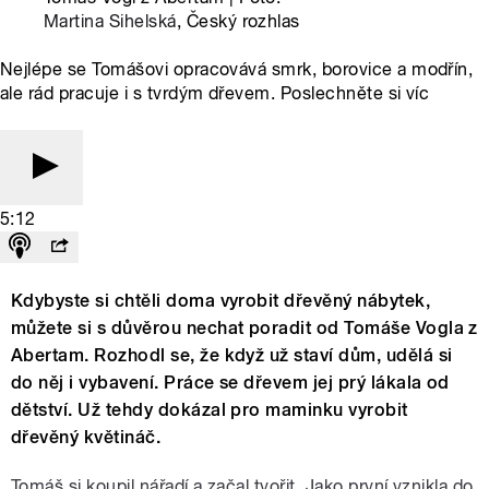
Martina Sihelská
, Český rozhlas
Nejlépe se Tomášovi opracovává smrk, borovice a modřín,
ale rád pracuje i s tvrdým dřevem. Poslechněte si víc
5:12
Kdybyste si chtěli doma vyrobit dřevěný nábytek,
můžete si s důvěrou nechat poradit od Tomáše Vogla z
Abertam. Rozhodl se, že když už staví dům, udělá si
do něj i vybavení. Práce se dřevem jej prý lákala od
dětství. Už tehdy dokázal pro maminku vyrobit
dřevěný květináč.
Tomáš si koupil nářadí a začal tvořit. Jako první vznikla do