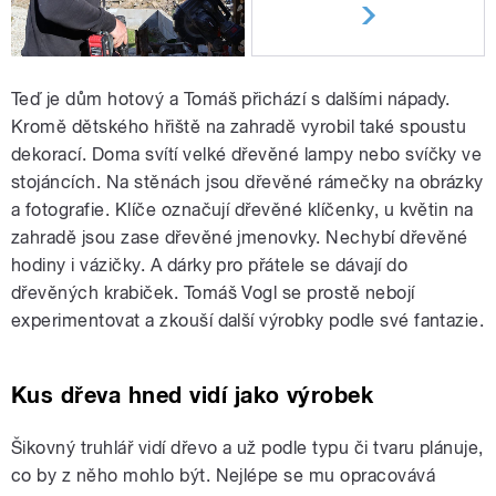
Teď je dům hotový a Tomáš přichází s dalšími nápady.
Kromě dětského hřiště na zahradě vyrobil také spoustu
dekorací. Doma svítí velké dřevěné lampy nebo svíčky ve
stojáncích. Na stěnách jsou dřevěné rámečky na obrázky
a fotografie. Klíče označují dřevěné klíčenky, u květin na
zahradě jsou zase dřevěné jmenovky. Nechybí dřevěné
hodiny i vázičky. A dárky pro přátele se dávají do
dřevěných krabiček. Tomáš Vogl se prostě nebojí
experimentovat a zkouší další výrobky podle své fantazie.
Kus dřeva hned vidí jako výrobek
Šikovný truhlář vidí dřevo a už podle typu či tvaru plánuje,
co by z něho mohlo být. Nejlépe se mu opracovává