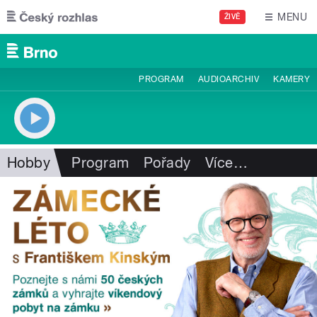
Přejít k hlavnímu obsahu
MENU
ŽIVĚ
PROGRAM
AUDIOARCHIV
KAMERY
Hobby
Program
Pořady
Více
…