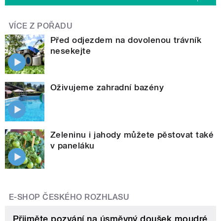
VÍCE Z POŘADU
Před odjezdem na dovolenou trávník
nesekejte
Oživujeme zahradní bazény
Zeleninu i jahody můžete pěstovat také
v paneláku
E-SHOP ČESKÉHO ROZHLASU
Přijměte pozvání na úsměvný doušek moudré