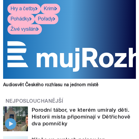
Hry a četby
Krimi
Pohádky
Pořady
Živé vysílání
Audiosvět Českého rozhlasu na jednom místě
NEJPOSLOUCHANĚJŠÍ
Porodní tábor, ve kterém umíraly děti.
Historii místa připomínají v Dětřichově
dva pomníčky