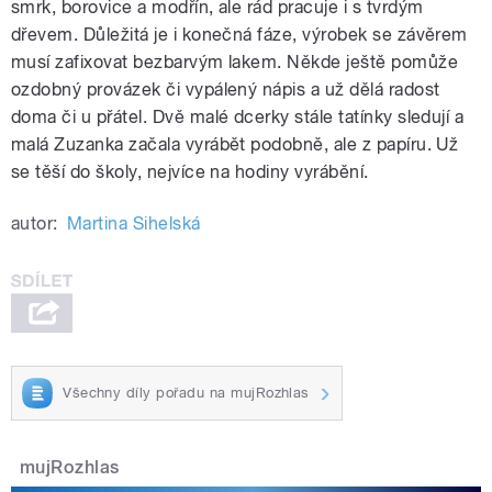
smrk, borovice a modřín, ale rád pracuje i s tvrdým
dřevem. Důležitá je i konečná fáze, výrobek se závěrem
musí zafixovat bezbarvým lakem. Někde ještě pomůže
ozdobný provázek či vypálený nápis a už dělá radost
doma či u přátel. Dvě malé dcerky stále tatínky sledují a
malá Zuzanka začala vyrábět podobně, ale z papíru. Už
se těší do školy, nejvíce na hodiny vyrábění.
autor:
Martina Sihelská
Všechny díly pořadu na mujRozhlas
mujRozhlas