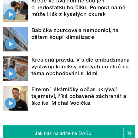
Křeče ve svalech nejsou jen
o nedostatku hořčíku. Pomoct na ně
může i lák z kyselých okurek
Babička zburcovala nemocnici, ta
dětem koupí klimatizace
Kreslená pravda. V sídle ombudsmana
vystavují komiksy mladých umělců na
téma obchodování s lidmi
Firemní lékárničky občas ukrývají
tajemství, říká pobaveně záchranář a
školitel Michal Vodička
Jak nás naladíte na DABu