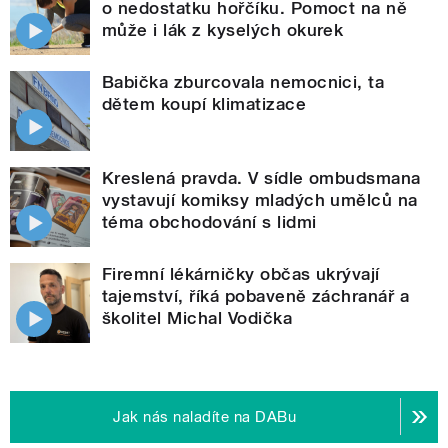
o nedostatku hořčíku. Pomoct na ně
může i lák z kyselých okurek
Babička zburcovala nemocnici, ta
dětem koupí klimatizace
Kreslená pravda. V sídle ombudsmana
vystavují komiksy mladých umělců na
téma obchodování s lidmi
Firemní lékárničky občas ukrývají
tajemství, říká pobaveně záchranář a
školitel Michal Vodička
Jak nás naladíte na DABu