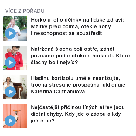
VÍCE Z POŘADU
Horko a jeho účinky na lidské zdraví:
Mžitky před očima, oteklé nohy
i neschopnost se soustředit
Natržená šlacha bolí ostře, zánět
poznáme podle otoku a horkosti. Které
šlachy bolí nejvíc?
Hladinu kortizolu uměle nesnižujte,
trocha stresu je prospěšná, uklidňuje
Kateřina Cajthamlová
Nejčastější příčinou líných střev jsou
dietní chyby. Kdy jde o zácpu a kdy
ještě ne?