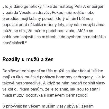
„To je dáno geneticky,“ říká dermatolog Petr Arenberger
v pořadu Vesele a zdravě. „Pokud naši rodiče nebo
prarodiče mají krásný porost, který chránil běžnou
populaci před několika miliony lety, aby nám nebyla zima,
může se stát, že máme podobnou vlohu. Může se
ochlupení objevit i na místech, kde bychom ho nechtěli a
neočekávali.“
Rozdíly u mužů a žen
Doplňovat ochlupení na těle mužů na úkor řídnutí kštice
mají za úkol mužské pohlavní hormony androgeny. „Je to
takové nespravedlivé. A když se nám nedaří doplnit vlasy
ve kštici, říkám pánům, že je to znak, jak jsou to statní
mladí muži,“ podotýká s úsměvem dermatolog.
S přibývajícím věkem mužům vlasy ubývají, ženám