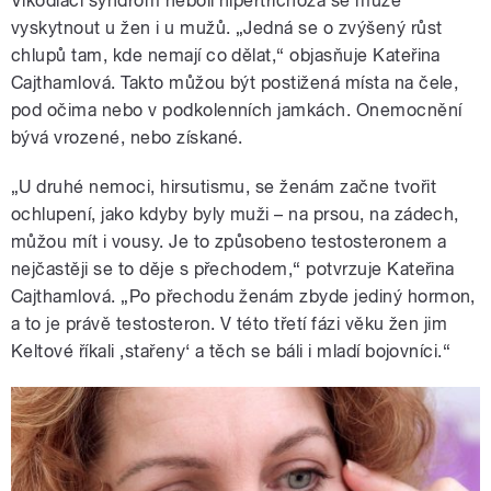
Vlkodlačí syndrom neboli hipertrichoza se může
vyskytnout u žen i u mužů. „Jedná se o zvýšený růst
chlupů tam, kde nemají co dělat,“ objasňuje Kateřina
Cajthamlová. Takto můžou být postižená místa na čele,
pod očima nebo v podkolenních jamkách. Onemocnění
bývá vrozené, nebo získané.
„U druhé nemoci, hirsutismu, se ženám začne tvořit
ochlupení, jako kdyby byly muži – na prsou, na zádech,
můžou mít i vousy. Je to způsobeno testosteronem a
nejčastěji se to děje s přechodem,“ potvrzuje Kateřina
Cajthamlová. „Po přechodu ženám zbyde jediný hormon,
a to je právě testosteron. V této třetí fázi věku žen jim
Keltové říkali ‚stařeny‘ a těch se báli i mladí bojovníci.“