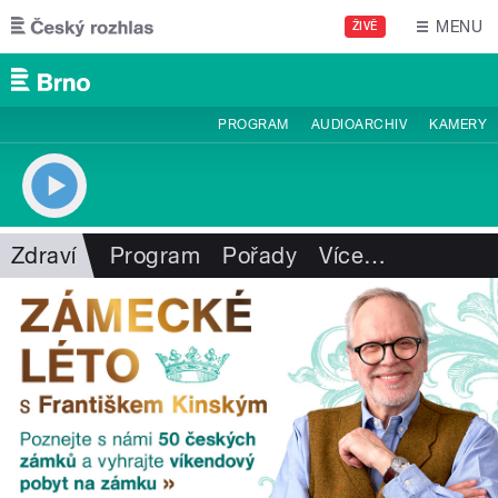
Přejít k hlavnímu obsahu
MENU
ŽIVĚ
PROGRAM
AUDIOARCHIV
KAMERY
Zdraví
Program
Pořady
Více
…