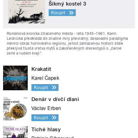
Šikmý kostel 3
Koupit
Románová kronika ztraceného města - léta 1945–1961. Karin
Lednická předkládá do značné míry převratný, dosavadní paradigma
měnící obraz hornického regionu, jehož zahlazenou historii stále
překrývá tlustá vrstva mýtů a zakořeněných stereotypů o „černé
zemi a rudém kraji“.
Krakatit
Karel Čapek
Koupit
Denár v dívčí dlani
Václav Erben
Koupit
Tiché hlasy