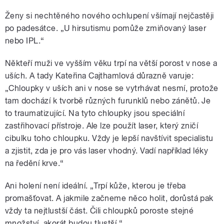
Ženy si nechtěného nového ochlupení všímají nejčastěji
po padesátce. „U hirsutismu pomůže zmiňovaný laser
nebo IPL.“
Někteří muži ve vyšším věku trpí na větší porost v nose a
uších. A tady Kateřina Cajthamlová důrazně varuje:
„Chloupky v uších ani v nose se vytrhávat nesmí, protože
tam dochází k tvorbě různých furunklů nebo zánětů. Je
to traumatizující. Na tyto chloupky jsou speciální
zastřihovací přístroje. Ale lze použít laser, který zničí
cibulku toho chloupku. Vždy je lepší navštívit specialistu
a zjistit, zda je pro vás laser vhodný. Vadí například léky
na ředění krve.“
Ani holení není ideální. „Trpí kůže, kterou je třeba
promašťovat. A jakmile začneme něco holit, dorůstá pak
vždy ta nejtlustší část. Čili chloupků poroste stejné
množství, akorát budou tlustší.“