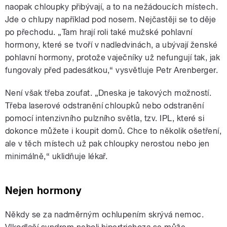
naopak chloupky přibývají, a to na nežádoucích místech.
Jde o chlupy například pod nosem. Nejčastěji se to děje
po přechodu. „Tam hrají roli také mužské pohlavní
hormony, které se tvoří v nadledvinách, a ubývají ženské
pohlavní hormony, protože vaječníky už nefungují tak, jak
fungovaly před padesátkou,“ vysvětluje Petr Arenberger.
Není však třeba zoufat. „Dneska je takových možností.
Třeba laserové odstranění chloupků nebo odstranění
pomocí intenzivního pulzního světla, tzv. IPL, které si
dokonce můžete i koupit domů. Chce to několik ošetření,
ale v těch místech už pak chloupky nerostou nebo jen
minimálně,“ uklidňuje lékař.
Nejen hormony
Někdy se za nadměrným ochlupením skrývá nemoc.