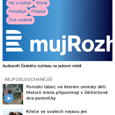
Hry a četby
Krimi
Pohádky
Pořady
Živé vysílání
Audiosvět Českého rozhlasu na jednom místě
NEJPOSLOUCHANĚJŠÍ
Porodní tábor, ve kterém umíraly děti.
Historii místa připomínají v Dětřichově
dva pomníčky
Křeče ve svalech nejsou jen