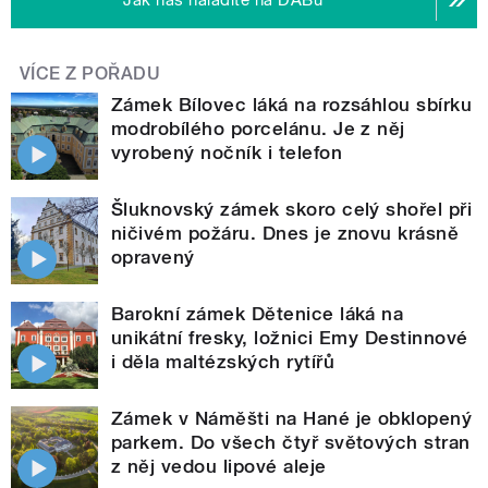
Jak nás naladíte na DABu
VÍCE Z POŘADU
Zámek Bílovec láká na rozsáhlou sbírku
modrobílého porcelánu. Je z něj
vyrobený nočník i telefon
Šluknovský zámek skoro celý shořel při
ničivém požáru. Dnes je znovu krásně
opravený
Barokní zámek Dětenice láká na
unikátní fresky, ložnici Emy Destinnové
i děla maltézských rytířů
Zámek v Náměšti na Hané je obklopený
parkem. Do všech čtyř světových stran
z něj vedou lipové aleje