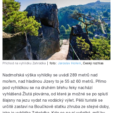
Příchod na vyhlídku Zahrádka
|
foto:
Jaroslav Hoření
,
Český rozhlas
Nadmořská výška vyhlídky se uvádí 289 metrů nad
mořem, nad hladinou Jizery to je 55 až 60 metrů. Přímo
pod vyhlídkou se na druhém břehu řeky nachází
vyhlášená Žlutá plovárna, od které je možné se po splutí
šlajsny na jezu vydat na vodácký výlet. Pěší turisté se
určitě zastaví na Boučkově statku zhruba ze stejné doby,
jako je vyhlídka Zahrádka. Kdo se na ní vyšplhá, měl by