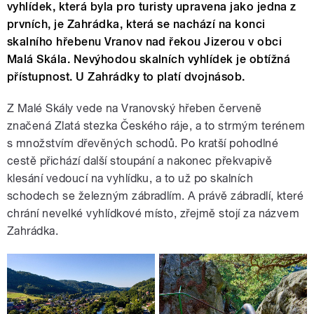
vyhlídek, která byla pro turisty upravena jako jedna z
prvních, je Zahrádka, která se nachází na konci
skalního hřebenu Vranov nad řekou Jizerou v obci
Malá Skála. Nevýhodou skalních vyhlídek je obtížná
přístupnost. U Zahrádky to platí dvojnásob.
Z Malé Skály vede na Vranovský hřeben červeně
značená Zlatá stezka Českého ráje, a to strmým terénem
s množstvím dřevěných schodů. Po kratší pohodlné
cestě přichází další stoupání a nakonec překvapivě
klesání vedoucí na vyhlídku, a to už po skalních
schodech se železným zábradlím. A právě zábradlí, které
chrání nevelké vyhlídkové místo, zřejmě stojí za názvem
Zahrádka.