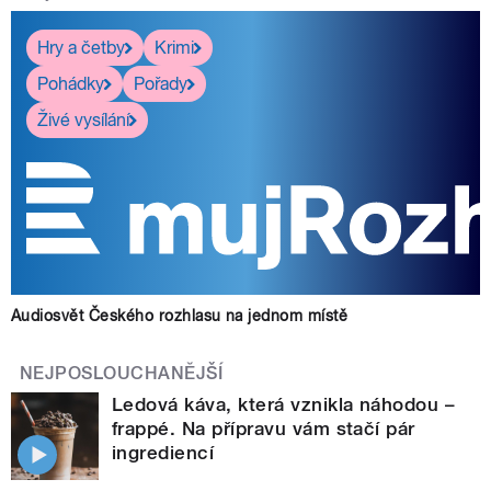
Hry a četby
Krimi
Pohádky
Pořady
Živé vysílání
Audiosvět Českého rozhlasu na jednom místě
NEJPOSLOUCHANĚJŠÍ
Ledová káva, která vznikla náhodou –
frappé. Na přípravu vám stačí pár
ingrediencí