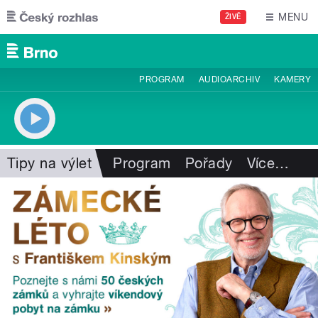
Přejít k hlavnímu obsahu
MENU
ŽIVĚ
PROGRAM
AUDIOARCHIV
KAMERY
Tipy na výlet
Program
Pořady
Více
…