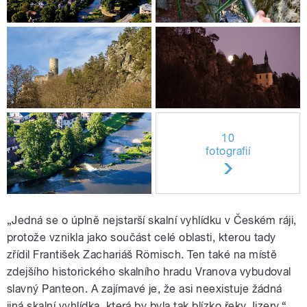
10
fotografií
„Jedná se o úplně nejstarší skalní vyhlídku v Českém ráji,
protože vznikla jako součást celé oblasti, kterou tady
zřídil František Zachariáš Römisch. Ten také na místě
zdejšího historického skalního hradu Vranova vybudoval
slavný Panteon. A zajímavé je, že asi neexistuje žádná
jiná skalní vyhlídka, která by byla tak blízko řeky Jizery,“