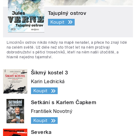
Tajuplný ostrov
Koupit
Lincolnův ostrov nikdo nikdy na mapě nenašel, a přece ho znají lidé
na celém světě. Už déle než sto třicet let na něm prožívají
dobrodružství s pěticí trosečníků, kteří na něm našli útočiště, a
hlavně nejedno tajemství.
Šikmý kostel 3
Karin Lednická
Koupit
Setkání s Karlem Čapkem
František Novotný
Koupit
Severka