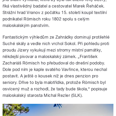
říká vlastivědný badatel a cestovatel Marek Řeháček.
Strážní hrad Vranov z počátku 15. století koupil textilní
podnikatel Römisch roku 1802 spolu s celým
maloskalským panstvím.
Fantastickým výhledům ze Zahrádky dominují protilehlé
Suché skály a vedle nich vrchol Sokol. Při pohledu proti
proudu Jizery vykukují mezi stromy místní památky,
někdejší pivovar a maloskalský zámek. „František
Zachariáš Römisch ho přebudoval do dnešní podoby.
Dole pod ním je kaple svatého Vavřince, kterou nechal
postavit. A ještě o kousek níž je dnes penzion pro
seniory. Dříve to byla malotřídka, protože Römisch byl
osvícený muž a rozhodl, že tady bude škola,“ popisuje
maloskalský starosta Michal Rezler (SLK).