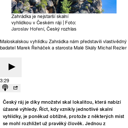
Zahrádka je nejstarší skalní
vyhlídkou v Českém ráji | Foto:
Jaroslav Hoření
, Český rozhlas
Maloskalskou vyhlídku Zahrádka nám představili vlastivědný
badatel Marek Řeháček a starosta Malé Skály Michal Rezler
3:29
Český ráj je díky množství skal lokalitou, která nabízí
úžasné výhledy. Říct, kdy vznikly jednotlivé skalní
vyhlídky, je poněkud obtížné, protože z některých míst
se mohl rozhlížet už pravěký člověk. Jednou z