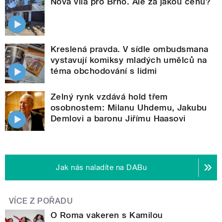
Nová vila pro Brno. Ale za jakou cenu?
Kreslená pravda. V sídle ombudsmana
vystavují komiksy mladých umělců na
téma obchodování s lidmi
Zelný rynk vzdává hold třem
osobnostem: Milanu Uhdemu, Jakubu
Demlovi a baronu Jiřímu Haasovi
Jak nás naladíte na DABu
VÍCE Z POŘADU
O Roma vakeren s Kamilou