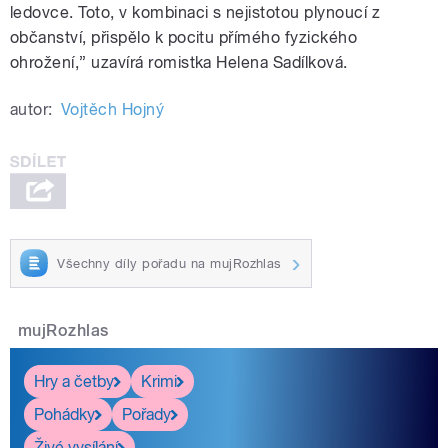
ledovce. Toto, v kombinaci s nejistotou plynoucí z
občanství, přispělo k pocitu přímého fyzického
ohrožení,” uzavírá romistka Helena Sadílková.
autor:
Vojtěch Hojný
Všechny díly pořadu na mujRozhlas
mujRozhlas
Hry a četby
Krimi
Pohádky
Pořady
Živé vysílání