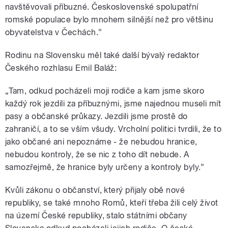
navštěvovali příbuzné. Československé spolupatřní
romské populace bylo mnohem silnější než pro většinu
obyvatelstva v Čechách.”
Rodinu na Slovensku měl také další bývalý redaktor
Českého rozhlasu Emil Baláž:
„Tam, odkud pocházeli moji rodiče a kam jsme skoro
každý rok jezdili za příbuznými, jsme najednou museli mít
pasy a občanské průkazy. Jezdili jsme prostě do
zahraničí, a to se vším všudy. Vrcholní politici tvrdili, že to
jako občané ani nepoznáme - že nebudou hranice,
nebudou kontroly, že se nic z toho dít nebude. A
samozřejmě, že hranice byly určeny a kontroly byly.”
Kvůli zákonu o občanství, který přijaly obě nové
republiky, se také mnoho Romů, kteří třeba žili celý život
na území České republiky, stalo státními občany