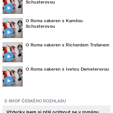
Schusterovou
O Roma vakeren s Kamilou
Schusterovou
O Roma vakeren s Richardem Trsťanem
O Roma vakeren s Ivetou Demeterovou
E-SHOP ČESKÉHO ROZHLASU
Vždycky jsem si přál ocitnout se v románu