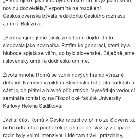
„Pamatuji se, jak mi to bylo strašně líto, když jsem se tu
novinu dozvěděla,” vzpomíná na rozdělení
Československa bývalá redaktorka Českého rozhlasu
Jarmila Balážová.
„Samozřejmě jsme tušili, že k tomu dojde. Já to
sledovala jako novinářka. Patřím ke generaci, která byla
hluboce spjatá se vším, co bylo slovenské. Báječně jsme
i slovensky uměli a dodneška umíme.”
Života mnoha Romů se vznik nových hranic výrazně
dotknul. Na nově vzniklém Slovensku totiž žila podstatná
část jejich přátel a hlavně příbuzných. Vysvětluje vedoucí
semináře romistiky na Filozofické fakultě Univerzity
Karlovy Helena Sadílková:
„Velká část Romů v České republice přímo ze Slovenska,
nebo odtamtud pocházeli jejich rodiče. Vazby v případě
rodin byly velmi intenzivní. Lidé tam trávili prázdniny,