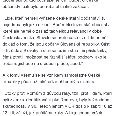
Slovenska odkud pocházeli jejich rodiče. O české
občanství pak bylo potřeba oficiálně zažádat.
„Lidé, kteří neměli vyřízené české státní občanství, tu
najednou byli jako cizinci. Buď měli slovenské občanství
které ale nemělo zas až tak velkou relevanci v době
Československa. Stávalo se proto často, že lidé neměli
doklad o tom, že jsou občany Slovenské republiky. Část
lidí zůstala Slováky a stali se cizími státními příslušníky,
čímž ztratili možnost nejrůznější státní podpory jako je
třeba registrace na úřadech práce, apod.”
A k tomu všemu se se vznikem samostatné České
republiky přidal už také dříve přítomný rasismus.
„Útoky proti Romům z důvodu rasy, tzn. proti lidem, kteří
byli zvenku identifikováni jako Romové, byly každodenní
skutečností. V 90. letech jenom v ČR došlo k zabití 10 až
12 lidí, záleží, jak počítáme roky. A to je jenom vršek