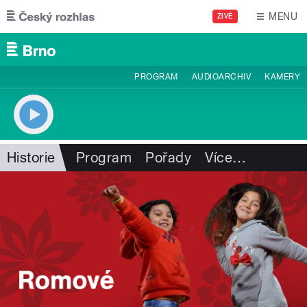
Přejít k hlavnímu obsahu
MENU
ŽIVĚ
PROGRAM
AUDIOARCHIV
KAMERY
Historie
Program
Pořady
Více
…