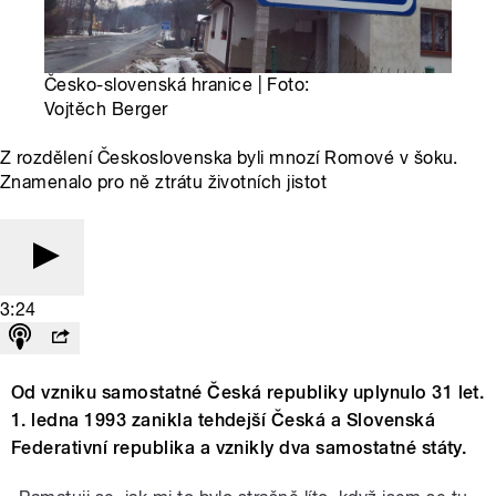
Česko-slovenská hranice | Foto:
Vojtěch Berger
Z rozdělení Československa byli mnozí Romové v šoku.
Znamenalo pro ně ztrátu životních jistot
3:24
Od vzniku samostatné Česká republiky uplynulo 31 let.
1. ledna 1993 zanikla tehdejší Česká a Slovenská
Federativní republika a vznikly dva samostatné státy.