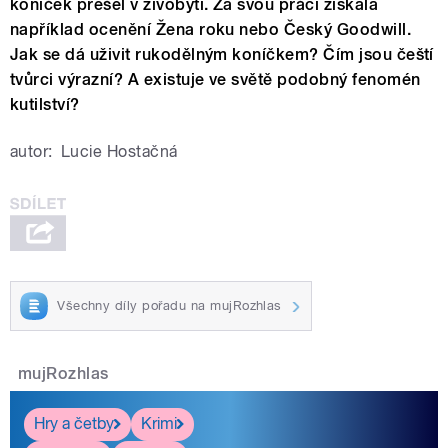
koníček přešel v živobytí. Za svou práci získala
například ocenění Žena roku nebo Český Goodwill.
Jak se dá uživit rukodělným koníčkem? Čím jsou čeští
tvůrci výrazní? A existuje ve světě podobný fenomén
kutilství?
autor:
Lucie Hostačná
Všechny díly pořadu na mujRozhlas
mujRozhlas
Hry a četby
Krimi