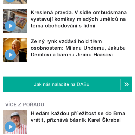
Kreslená pravda. V sídle ombudsmana
vystavují komiksy mladých umělců na
téma obchodování s lidmi
Zelný rynk vzdává hold třem
osobnostem: Milanu Uhdemu, Jakubu
Demlovi a baronu Jiřímu Haasovi
Jak nás naladíte na DABu
VÍCE Z POŘADU
Hledám každou příležitost se do Brna
vrátit, přiznává básník Karel Škrabal