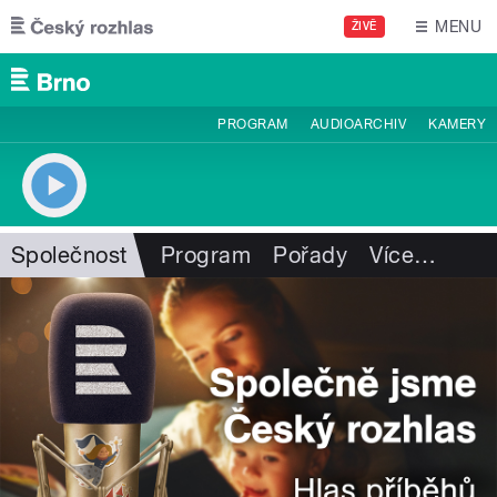
Přejít k hlavnímu obsahu
MENU
ŽIVĚ
PROGRAM
AUDIOARCHIV
KAMERY
Společnost
Program
Pořady
Více
…