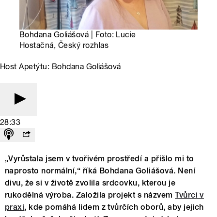
Bohdana Goliášová | Foto: Lucie
Hostačná, Český rozhlas
Host Apetýtu: Bohdana Goliášová
28:33
„Vyrůstala jsem v tvořivém prostředí a přišlo mi to
naprosto normální,“ říká Bohdana Goliášová. Není
divu, že si v životě zvolila srdcovku, kterou je
rukodělná výroba. Založila projekt s názvem
Tvůrci v
praxi
, kde pomáhá lidem z tvůrčích oborů, aby jejich