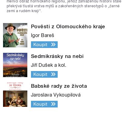
měnící obraz hornického regionu, jehož zahlazenou historii stále
překrývá tlustá vrstva mýtů a zakořeněných stereotypů o „černé
zemi a rudém kraji“.
Pověsti z Olomouckého kraje
Igor Bareš
Koupit
Sedmikrásky na nebi
Jiří Dušek a kol.
Koupit
Babské rady ze života
Jaroslava Vykoupilová
Koupit