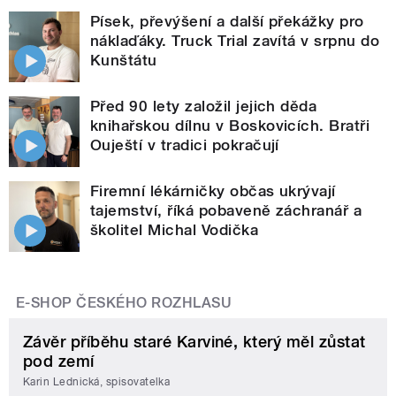
Písek, převýšení a další překážky pro
náklaďáky. Truck Trial zavítá v srpnu do
Kunštátu
Před 90 lety založil jejich děda
knihařskou dílnu v Boskovicích. Bratři
Ouještí v tradici pokračují
Firemní lékárničky občas ukrývají
tajemství, říká pobaveně záchranář a
školitel Michal Vodička
E-SHOP ČESKÉHO ROZHLASU
Závěr příběhu staré Karviné, který měl zůstat
pod zemí
Karin Lednická, spisovatelka