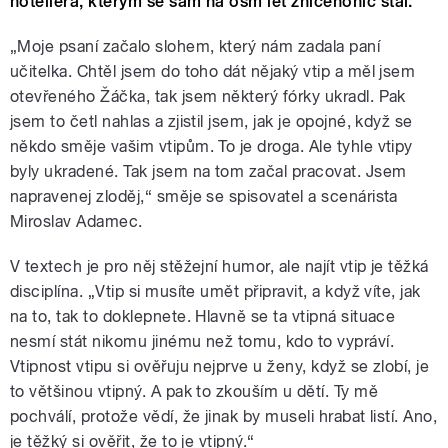
hoteliéra, kterým se sám na osm let zničehonic stal.
„Moje psaní začalo slohem, který nám zadala paní
učitelka. Chtěl jsem do toho dát nějaký vtip a měl jsem
otevřeného Žáčka, tak jsem některý fórky ukradl. Pak
jsem to četl nahlas a zjistil jsem, jak je opojné, když se
někdo směje vašim vtipům. To je droga. Ale tyhle vtipy
byly ukradené. Tak jsem na tom začal pracovat. Jsem
napravenej zloděj,“ směje se spisovatel a scenárista
Miroslav Adamec.
V textech je pro něj stěžejní humor, ale najít vtip je těžká
disciplína. „Vtip si musíte umět připravit, a když víte, jak
na to, tak to doklepnete. Hlavně se ta vtipná situace
nesmí stát nikomu jinému než tomu, kdo to vypráví.
Vtipnost vtipu si ověřuju nejprve u ženy, když se zlobí, je
to většinou vtipný. A pak to zkouším u dětí. Ty mě
pochválí, protože vědí, že jinak by museli hrabat listí. Ano,
je těžký si ověřit, že to je vtipný.“