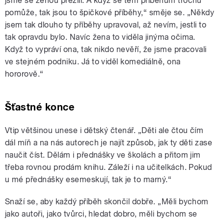
jsme se ženou přežili. A když se těm příběhům trochu
pomůže, tak jsou to špičkové příběhy,“ směje se. „Někdy
jsem tak dlouho ty příběhy upravoval, až nevím, jestli to
tak opravdu bylo. Navíc žena to viděla jinýma očima.
Když to vypráví ona, tak nikdo nevěří, že jsme pracovali
ve stejném podniku. Já to viděl komediálně, ona
hororově.“
Šťastné konce
Vtip většinou unese i dětský čtenář. „Děti ale čtou čím
dál míň a na nás autorech je najít způsob, jak ty děti zase
naučit číst. Dělám i přednášky ve školách a přitom jim
třeba rovnou prodám knihu. Záleží i na učitelkách. Pokud
u mé přednášky esemeskují, tak je to marný.“
Snaží se, aby každý příběh skončil dobře. „Měli bychom
jako autoři, jako tvůrci, hledat dobro, měli bychom se