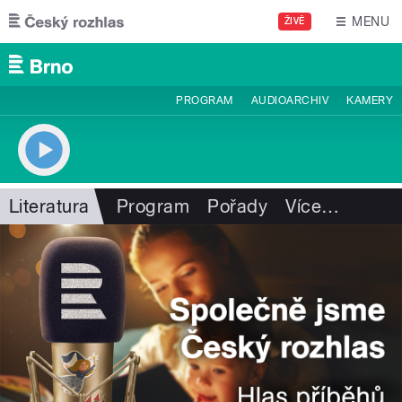
Přejít k hlavnímu obsahu
MENU
ŽIVĚ
PROGRAM
AUDIOARCHIV
KAMERY
Literatura
Program
Pořady
Více
…