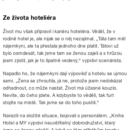
Ze života hoteliéra
Život mu však připravil i kariéru hoteliéra. Věděl, že v
rodině hotel je, ale nijak se o něj nezajímal. „Táta tam měl
nájemkyni, ale ta přestala jednoho dne platit. Tátovi už
bylo osmdesát, tak jsme tam se ženou zajeli a s hrůzou
jsem zjistil, jak je to špatně vedený,“ vypráví scenárista.
Napadlo ho, že nájemkyni dají výpověď a hotelu se ujmou
sami. „Žena se zhroutila, já ne, protože jsem nedokázal
odhadnout, co může nastat. Život má úžasné kouzlo.
Nevíte, do čeho jdete. A kdybyste to věděli, tak furt
stojíte na místě. Tak jsme se do toho pustili.“
Narazili na složité situace, bojovali s personálem. „Kniha
Hotel a MY vypráví neuvěřitelný dobrodružství, který