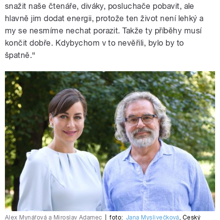
snažit naše čtenáře, diváky, posluchače pobavit, ale
hlavně jim dodat energii, protože ten život není lehký a
my se nesmíme nechat porazit. Takže ty příběhy musí
končit dobře. Kdybychom v to nevěřili, bylo by to
špatně.“
Alex Mynářová a Miroslav Adamec
|
foto:
Jana Myslivečková
,
Český