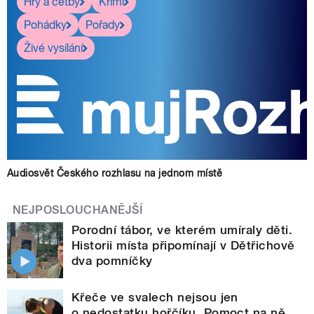
Hry a četby
Krimi
Pohádky
Pořady
Živé vysílání
Audiosvět Českého rozhlasu na jednom místě
NEJPOSLOUCHANĚJŠÍ
Porodní tábor, ve kterém umíraly děti.
Historii místa připomínají v Dětřichově
dva pomníčky
Křeče ve svalech nejsou jen
o nedostatku hořčíku. Pomoct na ně