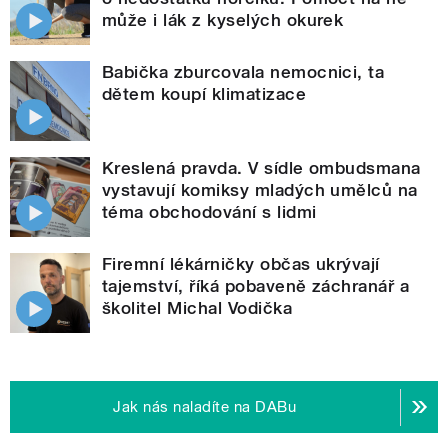
může i lák z kyselých okurek
Babička zburcovala nemocnici, ta
dětem koupí klimatizace
Kreslená pravda. V sídle ombudsmana
vystavují komiksy mladých umělců na
téma obchodování s lidmi
Firemní lékárničky občas ukrývají
tajemství, říká pobaveně záchranář a
školitel Michal Vodička
Jak nás naladíte na DABu