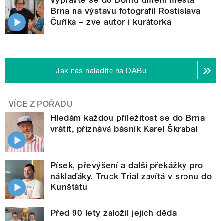
Brna na výstavu fotografií Rostislava
Čuříka – zve autor i kurátorka
Jak nás naladíte na DABu
VÍCE Z POŘADU
Hledám každou příležitost se do Brna
vrátit, přiznává básník Karel Škrabal
Písek, převýšení a další překážky pro
náklaďáky. Truck Trial zavítá v srpnu do
Kunštátu
Před 90 lety založil jejich děda