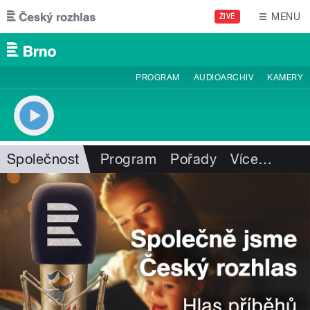
Přejít k hlavnímu obsahu
MENU
ŽIVĚ
PROGRAM
AUDIOARCHIV
KAMERY
Společnost
Program
Pořady
Více
…