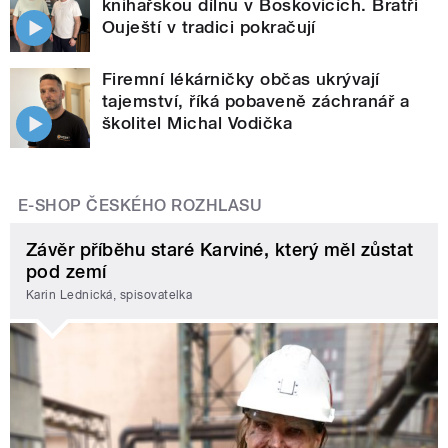
knihařskou dílnu v Boskovicích. Bratři
Ouještí v tradici pokračují
Firemní lékárničky občas ukrývají
tajemství, říká pobaveně záchranář a
školitel Michal Vodička
E-SHOP ČESKÉHO ROZHLASU
Závěr příběhu staré Karviné, který měl zůstat
pod zemí
Karin Lednická, spisovatelka