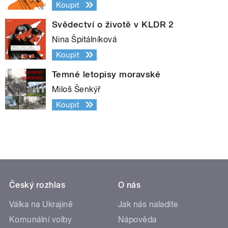
Koupit
Svědectví o životě v KLDR 2
Nina Špitálníková
Koupit
Temné letopisy moravské
Miloš Šenkýř
Koupit
Český rozhlas
O nás
Válka na Ukrajině
Jak nás naladíte
Komunální volby
Nápověda