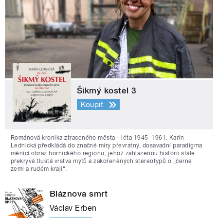
Šikmý kostel 3
Koupit
Románová kronika ztraceného města - léta 1945–1961. Karin
Lednická předkládá do značné míry převratný, dosavadní paradigma
měnící obraz hornického regionu, jehož zahlazenou historii stále
překrývá tlustá vrstva mýtů a zakořeněných stereotypů o „černé
zemi a rudém kraji“.
Bláznova smrt
Václav Erben