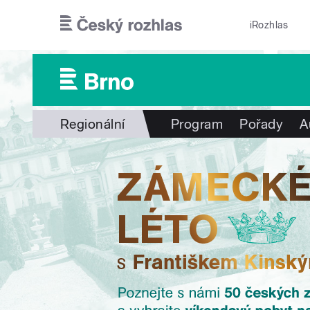
Přejít k hlavnímu obsahu
iRozhlas
Regionální
Program
Pořady
A