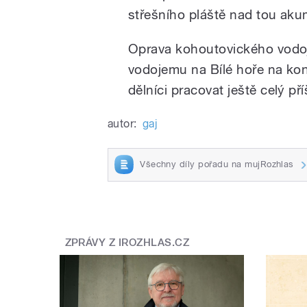
střešního pláště nad tou ak
Oprava kohoutovického vodoj
vodojemu na Bílé hoře na kon
dělníci pracovat ještě celý příš
autor:
gaj
Všechny díly pořadu na mujRozhlas
ZPRÁVY Z IROZHLAS.CZ