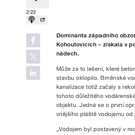
2:22
Dominanta západního obzor
Kohoutovicích – získala v 
nádech.
Může za to lešení, které bet
stavbu oklopilo. Brněnské v
kanalizace totiž začaly s reko
tohoto důležitého vodárensk
objektu. Jedná se o první op
vnějšího pláště vodojemu od 
„Vodojem byl postavený v ro