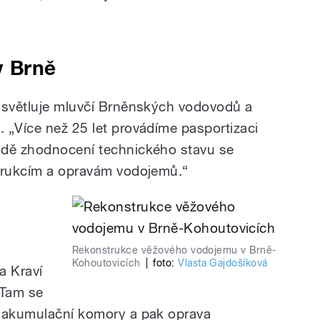
v Brně
ysvětluje mluvčí Brněnských vodovodů a
 „Více než 25 let provádíme pasportizaci
adě zhodnocení technického stavu se
strukcím a opravám vodojemů.“
Rekonstrukce věžového vodojemu v Brně-
Kohoutovicích
|
foto:
Vlasta Gajdošíková
a Kraví
 Tam se
í akumulační komory a pak oprava