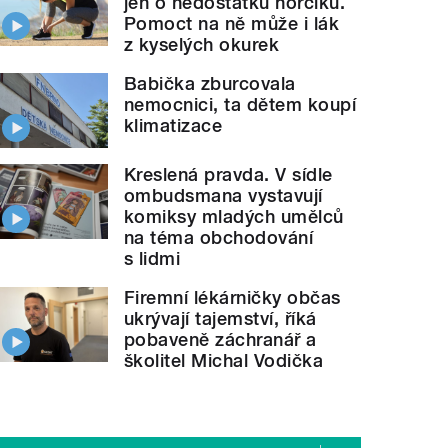
jen o nedostatku hořčíku.
Pomoct na ně může i lák
z kyselých okurek
Babička zburcovala
nemocnici, ta dětem koupí
klimatizace
Kreslená pravda. V sídle
ombudsmana vystavují
komiksy mladých umělců
na téma obchodování
s lidmi
Firemní lékárničky občas
ukrývají tajemství, říká
pobaveně záchranář a
školitel Michal Vodička