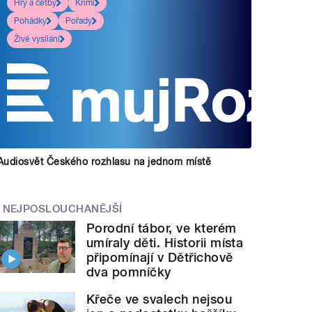
Hry a četby
Krimi
Pohádky
Pořady
Živé vysílání
Audiosvět Českého rozhlasu na jednom místě
NEJPOSLOUCHANĚJŠÍ
Porodní tábor, ve kterém
umíraly děti. Historii místa
připomínají v Dětřichově
dva pomníčky
Křeče ve svalech nejsou