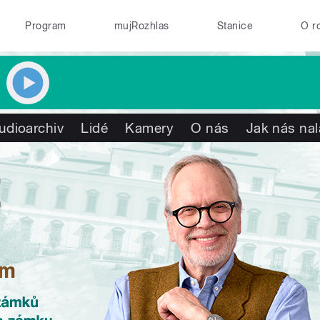
Program
mujRozhlas
Stanice
O r
udioarchiv
Lidé
Kamery
O nás
Jak nás nal