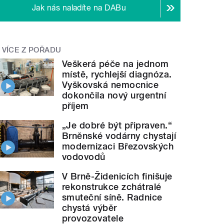
Jak nás naladíte na DABu
VÍCE Z POŘADU
Veškerá péče na jednom
místě, rychlejší diagnóza.
Vyškovská nemocnice
dokončila nový urgentní
příjem
„Je dobré být připraven.“
Brněnské vodárny chystají
modernizaci Březovských
vodovodů
V Brně-Židenicích finišuje
rekonstrukce zchátralé
smuteční síně. Radnice
chystá výběr
provozovatele