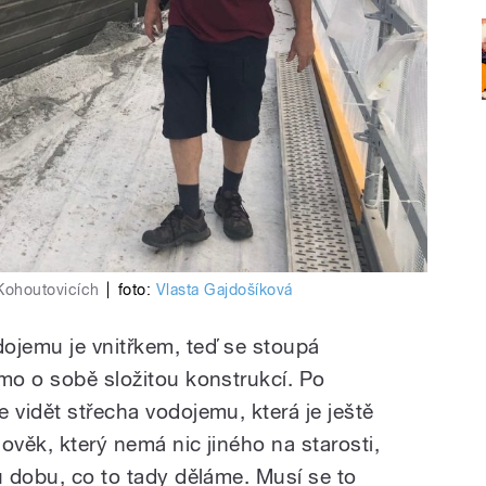
Kohoutovicích
|
foto:
Vlasta Gajdošíková
ojemu je vnitřkem, teď se stoupá
amo o sobě složitou konstrukcí. Po
 vidět střecha vodojemu, která je ještě
lověk, který nemá nic jiného na starosti,
u dobu, co to tady děláme. Musí se to