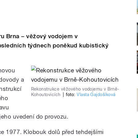
u Brna – věžový vodojem v
posledních týdnech poněkud kubistický
onovou
odovody a
nstrukcí
Rekonstrukce věžového vodojemu v Brně-
Kohoutovicích
|
foto:
Vlasta Gajdošíková
ého
ravu
jeho uvedení do provozu.
ce 1977. Klobouk dolů před tehdejšími