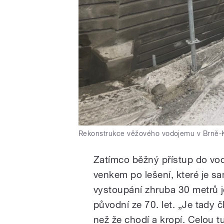
Rekonstrukce věžového vodojemu v Brně-
Zatímco běžný přístup do vod
venkem po lešení, které je s
vystoupání zhruba 30 metrů je
původní ze 70. let. „Je tady č
než že chodí a kropí. Celou t