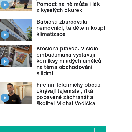
Pomoct na ně může i lák
z kyselých okurek
Babička zburcovala
nemocnici, ta dětem koupí
klimatizace
Kreslená pravda. V sídle
ombudsmana vystavují
komiksy mladých umělců
na téma obchodování
s lidmi
Firemní lékárničky občas
ukrývají tajemství, říká
pobaveně záchranář a
školitel Michal Vodička