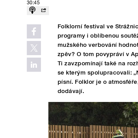
30:45
Folklorní festival ve Strážn
programy i oblíbenou soutě
mužského verbování hodnotí a
zpěv? O tom povypráví v Ap
Ti zavzpomínají také na ro
se kterým spolupracovali: „
písní. Folklor je o atmosféř
dodávají.