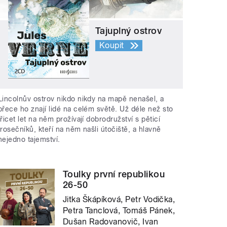
Tajuplný ostrov
Koupit
Lincolnův ostrov nikdo nikdy na mapě nenašel, a
přece ho znají lidé na celém světě. Už déle než sto
třicet let na něm prožívají dobrodružství s pěticí
trosečníků, kteří na něm našli útočiště, a hlavně
nejedno tajemství.
Toulky první republikou
26-50
Jitka Škápíková, Petr Vodička,
Petra Tanclová, Tomáš Pánek,
Dušan Radovanovič, Ivan