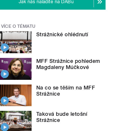
Jak nás naladíte na DABu
VÍCE O TÉMATU
Strážnické ohlédnutí
MFF Strážnice pohledem
Magdaleny Múčkové
Na co se těším na MFF
Strážnice
Taková bude letošní
Strážnice