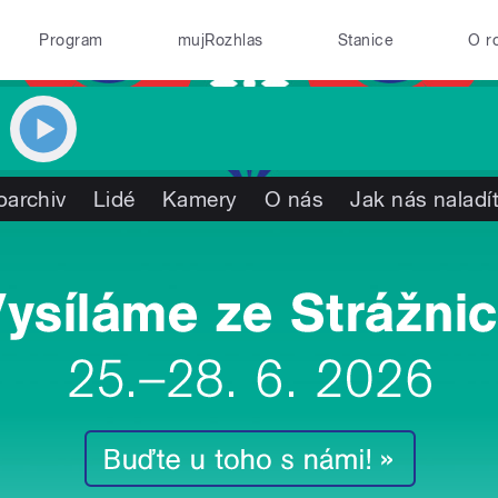
Program
mujRozhlas
Stanice
O r
oarchiv
Lidé
Kamery
O nás
Jak nás naladí