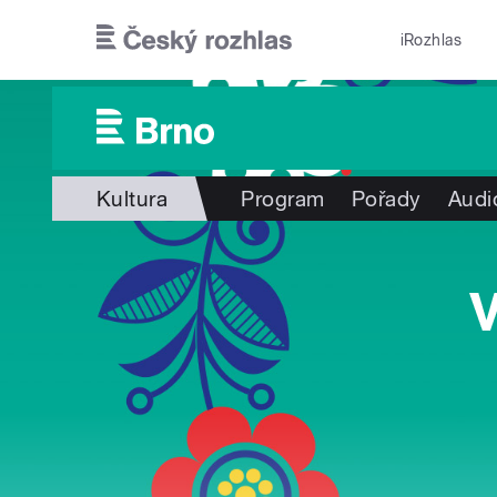
Přejít k hlavnímu obsahu
iRozhlas
Kultura
Program
Pořady
Audi