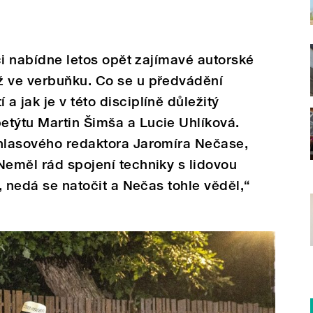
ici nabídne letos opět zajímavé autorské
ž ve verbuňku. Co se u předvádění
 jak je v této disciplíně důležitý
etýtu Martin Šimša a Lucie Uhlíková.
zhlasového redaktora Jaromíra Nečase,
Neměl rád spojení techniky s lidovou
e, nedá se natočit a Nečas tohle věděl,“