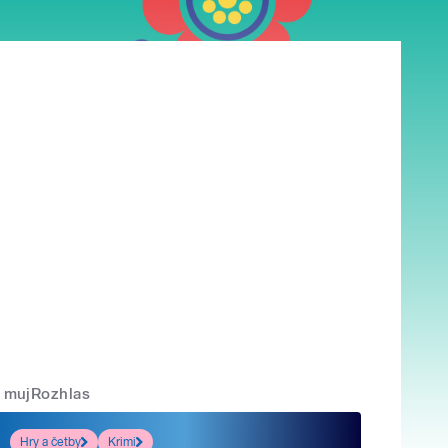
mujRozhlas
Hry a četby
Krimi