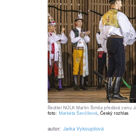
Ředitel NÚLK Martin Šimša předává cenu Jak
foto:
Markéta Ševčíková
,
Český rozhlas
autor:
Jarka Vykoupilová