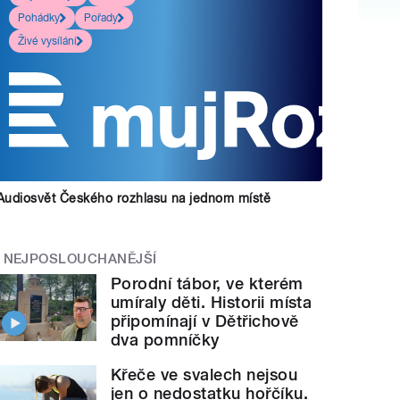
Pohádky
Pořady
Živé vysílání
Audiosvět Českého rozhlasu na jednom místě
NEJPOSLOUCHANĚJŠÍ
Porodní tábor, ve kterém
umíraly děti. Historii místa
připomínají v Dětřichově
dva pomníčky
Křeče ve svalech nejsou
jen o nedostatku hořčíku.