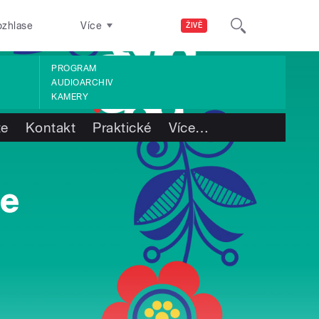
ozhlase
Více
ŽIVĚ
PROGRAM
AUDIOARCHIV
KAMERY
te
Kontakt
Praktické
Více
…