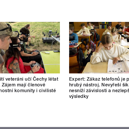
tí veteráni učí Čechy létat
Expert: Zákaz telefonů je p
. Zájem mají členové
hrubý nástroj. Nevyřeší ši
ostní komunity i civilisté
nesníží závislosti a nezlepš
výsledky