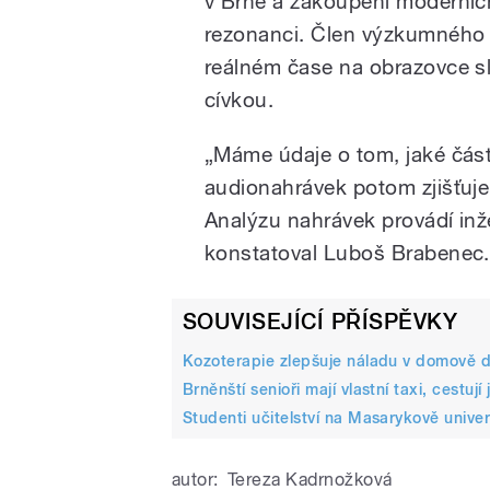
v Brně a zakoupení moderních
rezonanci. Člen výzkumného
reálném čase na obrazovce s
cívkou.
„Máme údaje o tom, jaké části
audionahrávek potom zjišťujem
Analýzu nahrávek provádí in
konstatoval Luboš Brabenec.
SOUVISEJÍCÍ PŘÍSPĚVKY
Kozoterapie zlepšuje náladu v domově
Brněnští senioři mají vlastní taxi, cestují
Studenti učitelství na Masarykově unive
autor:
Tereza Kadrnožková