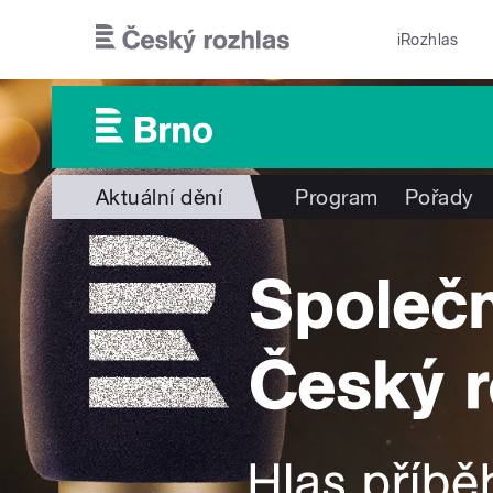
Přejít k hlavnímu obsahu
iRozhlas
Aktuální dění
Program
Pořady