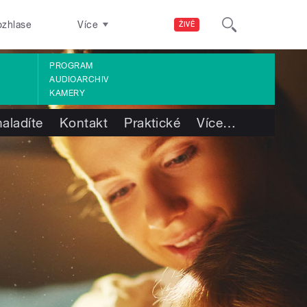
ozhlase
Více
ŽIVĚ
PROGRAM
AUDIOARCHIV
KAMERY
aladíte
Kontakt
Praktické
Více
…