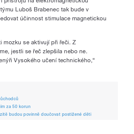
 přístrojů na elektromagnetickou
 týmu Luboš Brabenec tak bude v
ledovat účinnost stimulace magnetickou
 mozku se aktivují při řeči. Z
e, jestli se řeč zlepšila nebo ne.
ženýři Vysokého učení technického,“
 důchodců
 jím za 50 korun
rzitě budou povinně doučovat postižené děti