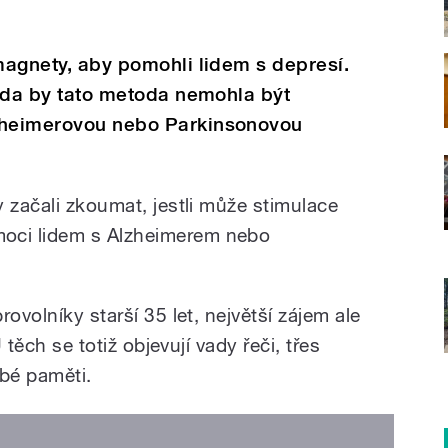
 magnety, aby pomohli lidem s depresí.
, zda by tato metoda nemohla být
lzheimerovou nebo Parkinsonovou
 začali zkoumat, jestli může stimulace
ci lidem s Alzheimerem nebo
ovolníky starší 35 let, největší zájem ale
U těch se totiž objevují vady řeči, třes
bé paměti.