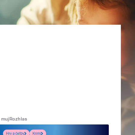
mujRozhlas
Hry a četby
Krimi