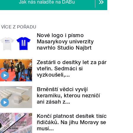
Jak nás naladíte na DABu
VÍCE Z POŘADU
Nové logo i písmo
Masarykovy univerzity
navrhlo Studio Najbrt
Zestárli o desítky let za pár
vteřin. Sedmáci si
vyzkoušeli,...
Brněnští vědci vyvíjí
keramiku, kterou nezničí
ani zásah z...
Končí platnost desítek tisíc
řidičáků. Na jihu Moravy se
musí...