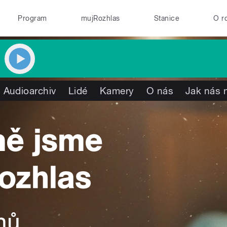
Program
mujRozhlas
Stanice
O r
Audioarchiv
Lidé
Kamery
O nás
Jak nás n