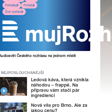
Pohádky
Pořady
Živé vysílání
Audiosvět Českého rozhlasu na jednom místě
NEJPOSLOUCHANĚJŠÍ
Ledová káva, která vznikla
náhodou – frappé. Na
přípravu vám stačí pár
ingrediencí
Nová vila pro Brno. Ale za
jakou cenu?