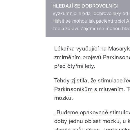
HLEDAJÍ SE DOBROVOLNÍCI
Výzkumníci hledají dobrovolníky od 3
Hlásit se mohou jak pacienti trpící
zcela zdraví. Zájemci se mohou hlás
Lékařka vyučující na Masaryk
zmírněním projevů Parkinson
před čtyřmi lety.
Tehdy zjistila, že stimulace
Parkinsonikům s mluvením. Te
mozku.
„Budeme opakovaně stimulova
doby jednu oblast mozku, u k
zlepšit svůj výkon. Tento výko