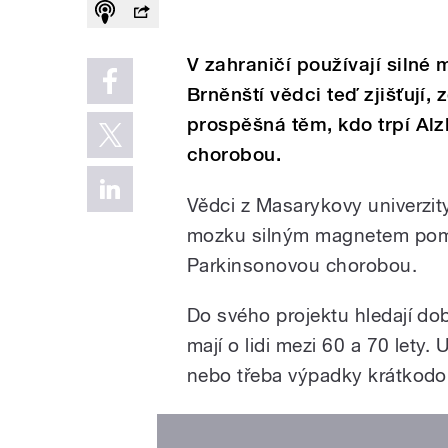
V zahraničí používají silné
Brněnští vědci teď zjišťují
prospěšná těm, kdo trpí A
chorobou.
Vědci z Masarykovy univerzity
mozku silným magnetem pomo
Parkinsonovou chorobou.
Do svého projektu hledají dobr
mají o lidi mezi 60 a 70 lety. 
nebo třeba výpadky krátkodo