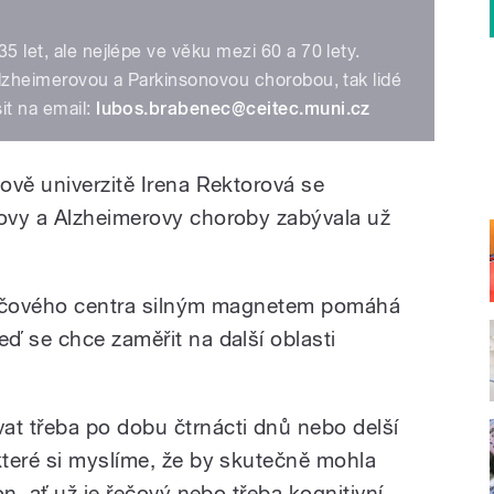
5 let, ale nejlépe ve věku mezi 60 a 70 lety.
 Alzheimerovou a Parkinsonovou chorobou, tak lidé
it na email:
lubos.brabenec@ceitec.muni.cz
ově univerzitě Irena Rektorová se
ovy a Alzheimerovy choroby zabývala už
 řečového centra silným magnetem pomáhá
ď se chce zaměřit na další oblasti
t třeba po dobu čtrnácti dnů nebo delší
teré si myslíme, že by skutečně mohla
n, ať už je řečový nebo třeba kognitivní,