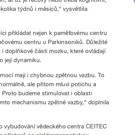
kolika týdnů i měsíců,“ vysvětlila
ci přikládat nejen k paměťovému centru
řečovému centru u Parkinsoniků. Důležité
 i doplňkové části mozku, které ovládají
o její dynamiku.
emocí mají i chybnou zpětnou vazbu. To
normálně, ale přitom mluví potichu a
 Proto budeme stimulovat i oblasti
tomto mechanismu zpětné vazby,“ doplnila
po vybudování vědeckého centra CEITEC