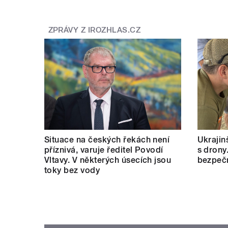
ZPRÁVY Z IROZHLAS.CZ
Situace na českých řekách není
Ukrajinš
příznivá, varuje ředitel Povodí
s drony
Vltavy. V některých úsecích jsou
bezpečn
toky bez vody