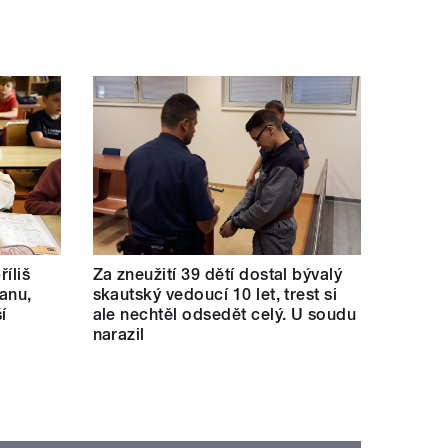
říliš
Za zneužití 39 dětí dostal bývalý
kanu,
skautský vedoucí 10 let, trest si
í
ale nechtěl odsedět celý. U soudu
narazil