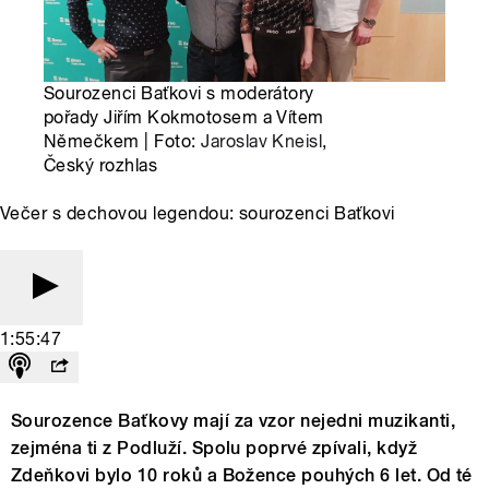
Sourozenci Baťkovi s moderátory
pořady Jiřím Kokmotosem a Vítem
Němečkem | Foto:
Jaroslav Kneisl
,
Český rozhlas
Večer s dechovou legendou: sourozenci Baťkovi
1:55:47
Sourozence Baťkovy mají za vzor nejedni muzikanti,
zejména ti z Podluží. Spolu poprvé zpívali, když
Zdeňkovi bylo 10 roků a Božence pouhých 6 let. Od té