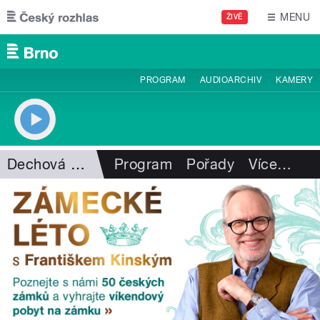
Přejít k hlavnímu obsahu
MENU
ŽIVĚ
PROGRAM
AUDIOARCHIV
KAMERY
Dechová hudba
Program
Pořady
Více
…