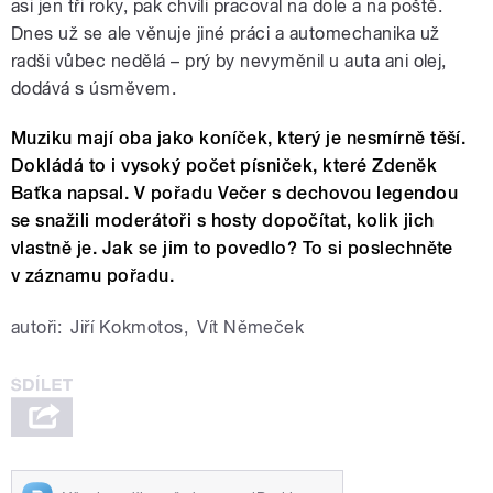
asi jen tři roky, pak chvíli pracoval na dole a na poště.
Dnes už se ale věnuje jiné práci a automechanika už
radši vůbec nedělá – prý by nevyměnil u auta ani olej,
dodává s úsměvem.
Muziku mají oba jako koníček, který je nesmírně těší.
Dokládá to i vysoký počet písniček, které Zdeněk
Baťka napsal. V pořadu Večer s dechovou legendou
se snažili moderátoři s hosty dopočítat, kolik jich
vlastně je. Jak se jim to povedlo? To si poslechněte
v záznamu pořadu.
autoři:
Jiří Kokmotos
,
Vít Němeček