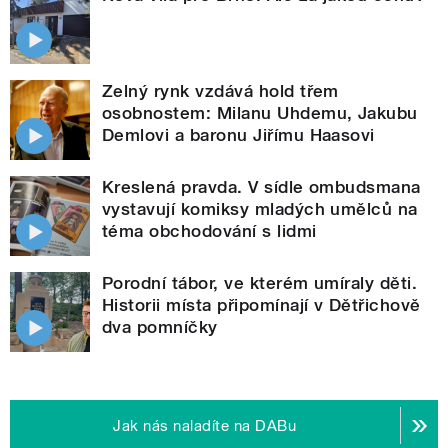
Zelný rynk vzdává hold třem
osobnostem: Milanu Uhdemu, Jakubu
Demlovi a baronu Jiřímu Haasovi
Kreslená pravda. V sídle ombudsmana
vystavují komiksy mladých umělců na
téma obchodování s lidmi
Porodní tábor, ve kterém umíraly děti.
Historii místa připomínají v Dětřichově
dva pomníčky
Jak nás naladíte na DABu