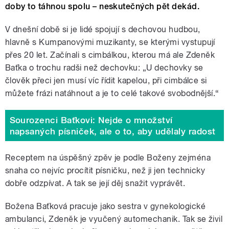
doby to táhnou spolu – neskutečných pět dekád.
V dnešní době si je lidé spojují s dechovou hudbou,
hlavně s Kumpanovými muzikanty, se kterými vystupují
přes 20 let. Začínali s cimbálkou, kterou má ale Zdeněk
Baťka o trochu radši než dechovku: „U dechovky se
člověk přeci jen musí víc řídit kapelou, při cimbálce si
můžete frázi natáhnout a je to celé takové svobodnější.“
Sourozenci Baťkovi: Nejde o množství
napsaných písniček, ale o to, aby udělaly radost
Receptem na úspěšný zpěv je podle Boženy zejména
snaha co nejvíc procítit písničku, než ji jen technicky
dobře odzpívat. A tak se její děj snažit vyprávět.
Božena Baťková pracuje jako sestra v gynekologické
ambulanci, Zdeněk je vyučený automechanik. Tak se živil