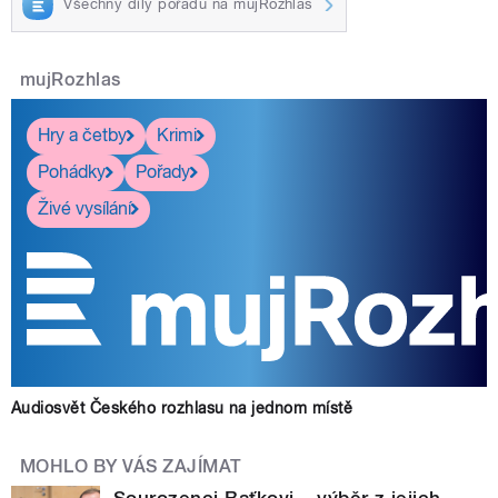
Všechny díly pořadu na mujRozhlas
mujRozhlas
Hry a četby
Krimi
Pohádky
Pořady
Živé vysílání
Audiosvět Českého rozhlasu na jednom místě
MOHLO BY VÁS ZAJÍMAT
Sourozenci Baťkovi – výběr z jejich