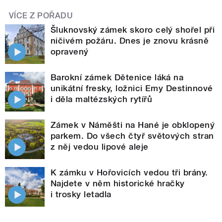
VÍCE Z POŘADU
Šluknovský zámek skoro celý shořel při
ničivém požáru. Dnes je znovu krásně
opravený
Barokní zámek Dětenice láká na
unikátní fresky, ložnici Emy Destinnové
i děla maltézských rytířů
Zámek v Náměšti na Hané je obklopený
parkem. Do všech čtyř světových stran
z něj vedou lipové aleje
K zámku v Hořovicích vedou tři brány.
Najdete v něm historické hračky
i trosky letadla