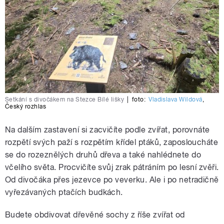
Setkání s divočákem na Stezce Bílé lišky
|
foto:
Vladislava Wildová
,
Český rozhlas
Na dalším zastavení si zacvičíte podle zvířat, porovnáte
rozpětí svých paží s rozpětím křídel ptáků, zaposloucháte
se do rozeznělých druhů dřeva a také nahlédnete do
včelího světa. Procvičíte svůj zrak pátráním po lesní zvěři.
Od divočáka přes jezevce po veverku. Ale i po netradičně
vyřezávaných ptačích budkách.
Budete obdivovat dřevěné sochy z říše zvířat od