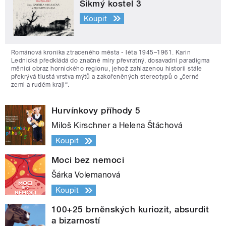
Šikmý kostel 3
Koupit
Románová kronika ztraceného města - léta 1945–1961. Karin
Lednická předkládá do značné míry převratný, dosavadní paradigma
měnící obraz hornického regionu, jehož zahlazenou historii stále
překrývá tlustá vrstva mýtů a zakořeněných stereotypů o „černé
zemi a rudém kraji“.
Hurvínkovy příhody 5
Miloš Kirschner a Helena Štáchová
Koupit
Moci bez nemoci
Šárka Volemanová
Koupit
100+25 brněnských kuriozit, absurdit
a bizarností