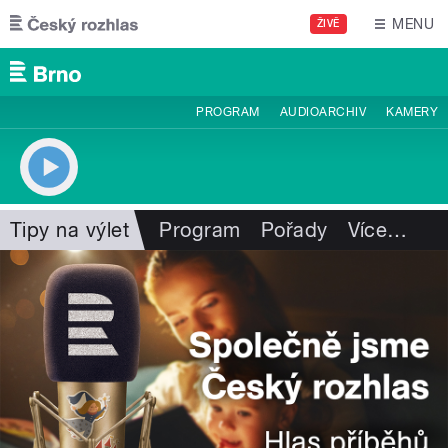
Přejít k hlavnímu obsahu
MENU
ŽIVĚ
PROGRAM
AUDIOARCHIV
KAMERY
Tipy na výlet
Program
Pořady
Více
…