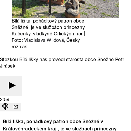
Bílá liška, pohádkový patron obce
Sněžné, je ve službách princezny
Kačenky, vládkyně Orlických hor |
Foto:
Vladislava Wildová
, Český
rozhlas
Stezkou Bílé lišky nás provedl starosta obce Sněžné Petr
Jirásek
2:59
Bílá liška, pohádkový patron obce Sněžné v
Královéhradeckém kraji, je ve službách princezny