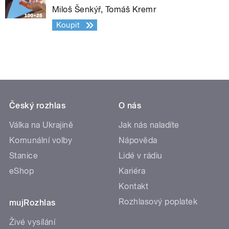
Miloš Šenkýř, Tomáš Kremr
Koupit
Český rozhlas
O nás
Válka na Ukrajině
Jak nás naladíte
Komunální volby
Nápověda
Stanice
Lidé v rádiu
eShop
Kariéra
Kontakt
Rozhlasový poplatek
mujRozhlas
Živé vysílání