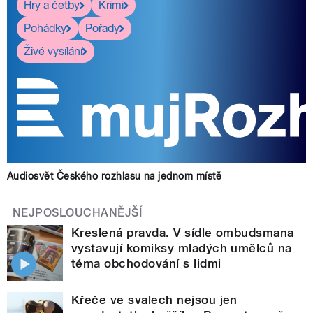
Hry a četby
Krimi
Pohádky
Pořady
Živé vysílání
Audiosvět Českého rozhlasu na jednom místě
NEJPOSLOUCHANĚJŠÍ
Kreslená pravda. V sídle ombudsmana
vystavují komiksy mladých umělců na
téma obchodování s lidmi
Křeče ve svalech nejsou jen