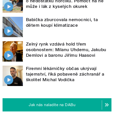
o nedostatku hořčíku. Pomoct na ně
může i lák z kyselých okurek
Babička zburcovala nemocnici, ta
dětem koupí klimatizace
Zelný rynk vzdává hold třem
osobnostem: Milanu Uhdemu, Jakubu
Demlovi a baronu Jiřímu Haasovi
Firemní lékárničky občas ukrývají
tajemství, říká pobaveně záchranář a
školitel Michal Vodička
Jak nás naladíte na DABu