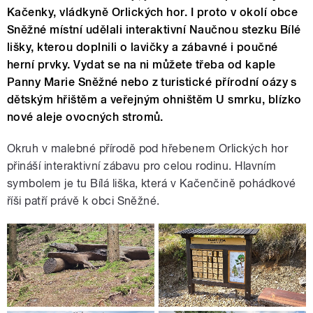
Kačenky, vládkyně Orlických hor. I proto v okolí obce
Sněžné místní udělali interaktivní Naučnou stezku Bílé
lišky, kterou doplnili o lavičky a zábavné i poučné
herní prvky. Vydat se na ni můžete třeba od kaple
Panny Marie Sněžné nebo z turistické přírodní oázy s
dětským hřištěm a veřejným ohništěm U smrku, blízko
nové aleje ovocných stromů.
Okruh v malebné přírodě pod hřebenem Orlických hor
přináší interaktivní zábavu pro celou rodinu. Hlavním
symbolem je tu Bílá liška, která v Kačenčině pohádkové
říši patří právě k obci Sněžné.