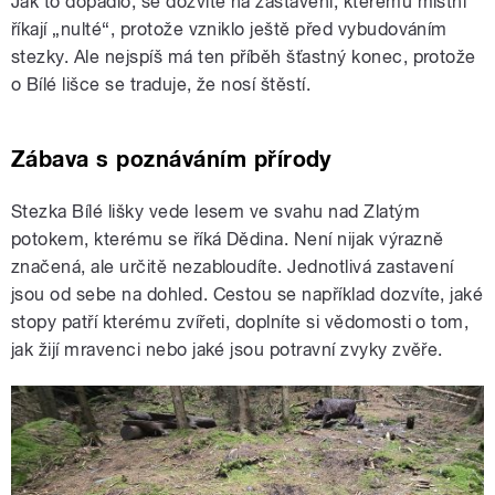
Jak to dopadlo, se dozvíte na zastavení, kterému místní
říkají „nulté“, protože vzniklo ještě před vybudováním
stezky. Ale nejspíš má ten příběh šťastný konec, protože
o Bílé lišce se traduje, že nosí štěstí.
Zábava s poznáváním přírody
Stezka Bílé lišky vede lesem ve svahu nad Zlatým
potokem, kterému se říká Dědina. Není nijak výrazně
značená, ale určitě nezabloudíte. Jednotlivá zastavení
jsou od sebe na dohled. Cestou se například dozvíte, jaké
stopy patří kterému zvířeti, doplníte si vědomosti o tom,
jak žijí mravenci nebo jaké jsou potravní zvyky zvěře.