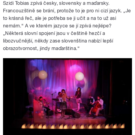
Szidi Tobias zpívá česky, slovensky a maďarsky.
Francouzštině se brání, protože to je pro ni cizí jazyk. „Je
to krásná řeč, ale je potřeba se ji učit a na to už asi
nemám.“ A ve kterém jazyce se jí zpívá nejlépe?
„Některá slovní spojení jsou v češtině hezčí a
libozvučnější, někdy zase slovenština nabízí lepší
obrazotvornost, jindy maďarština.“