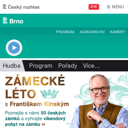
Přejít k hlavnímu obsahu
MENU
ŽIVĚ
PROGRAM
AUDIOARCHIV
KAMERY
Hudba
Program
Pořady
Více
…