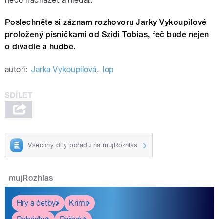
něco nacházet a hledat.“
Poslechněte si záznam rozhovoru Jarky Vykoupilové
proložený písničkami od Szidi Tobias, řeč bude nejen
o divadle a hudbě.
autoři:
Jarka Vykoupilová
,
lop
Všechny díly pořadu na mujRozhlas
mujRozhlas
Hry a četby
Krimi