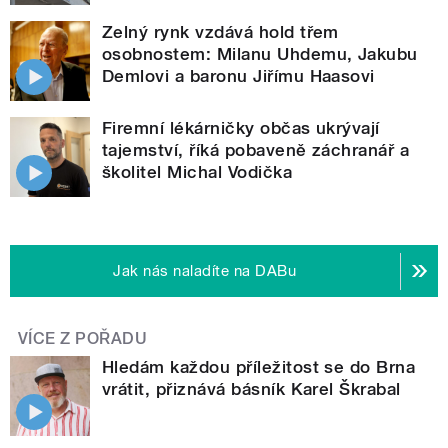
Zelný rynk vzdává hold třem
osobnostem: Milanu Uhdemu, Jakubu
Demlovi a baronu Jiřímu Haasovi
Firemní lékárničky občas ukrývají
tajemství, říká pobaveně záchranář a
školitel Michal Vodička
Jak nás naladíte na DABu
VÍCE Z POŘADU
Hledám každou příležitost se do Brna
vrátit, přiznává básník Karel Škrabal