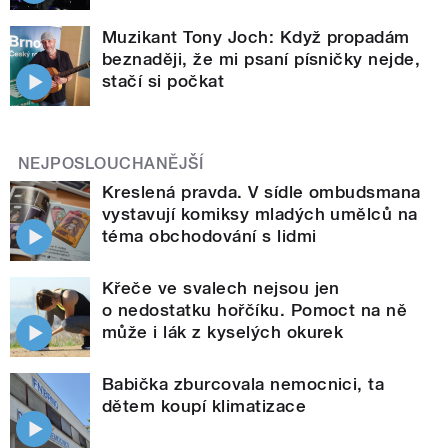
Muzikant Tony Joch: Když propadám
beznaději, že mi psaní písničky nejde,
stačí si počkat
NEJPOSLOUCHANĚJŠÍ
Kreslená pravda. V sídle ombudsmana
vystavují komiksy mladých umělců na
téma obchodování s lidmi
Křeče ve svalech nejsou jen
o nedostatku hořčíku. Pomoct na ně
může i lák z kyselých okurek
Babička zburcovala nemocnici, ta
dětem koupí klimatizace