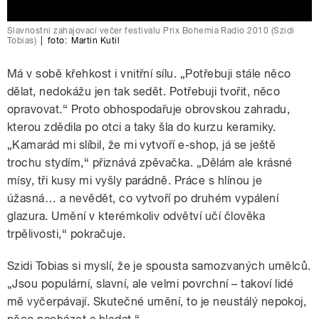
Slavnostní zahajovací večer festivalu Prix Bohemia Radio 2010 (Szidi
Tobias)
|
foto:
Martin Kutil
Má v sobě křehkost i vnitřní sílu. „Potřebuji stále něco
dělat, nedokážu jen tak sedět. Potřebuji tvořit, něco
opravovat.“ Proto obhospodařuje obrovskou zahradu,
kterou zdědila po otci a taky šla do kurzu keramiky.
„Kamarád mi slíbil, že mi vytvoří e-shop, já se ještě
trochu stydím,“ přiznává zpěvačka. „Dělám ale krásné
mísy, tři kusy mi vyšly parádně. Práce s hlínou je
úžasná… a nevědět, co vytvoří po druhém vypálení
glazura. Umění v kterémkoliv odvětví učí člověka
trpělivosti,“ pokračuje.
Szidi Tobias si myslí, že je spousta samozvaných umělců.
„Jsou populární, slavní, ale velmi povrchní – takoví lidé
mě vyčerpávají. Skutečné umění, to je neustálý nepokoj,