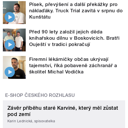
Písek, převýšení a další překážky pro
náklaďáky. Truck Trial zavítá v srpnu do
Kunštátu
Před 90 lety založil jejich děda
knihařskou dílnu v Boskovicích. Bratři
Ouještí v tradici pokračují
Firemní lékárničky občas ukrývají
tajemství, říká pobaveně záchranář a
školitel Michal Vodička
E-SHOP ČESKÉHO ROZHLASU
Závěr příběhu staré Karviné, který měl zůstat
pod zemí
Karin Lednická, spisovatelka