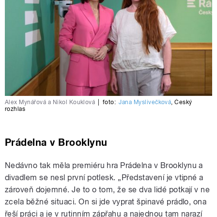
Alex Mynářová a Nikol Kouklová
|
foto:
Jana Myslivečková
,
Český
rozhlas
Prádelna v Brooklynu
Nedávno tak měla premiéru hra Prádelna v Brooklynu a
divadlem se nesl první potlesk. „Představení je vtipné a
zároveň dojemné. Je to o tom, že se dva lidé potkají v ne
zcela běžné situaci. On si jde vyprat špinavé prádlo, ona
řeší práci a je v rutinním zápřahu a najednou tam narazí