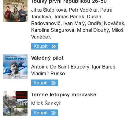
Toulky první republikou 26-50
Jitka Škápíková, Petr Vodička, Petra
Tanclová, Tomáš Pánek, Dušan
Radovanovič, Ivan Malý, Ondřej Nováček,
Karolína Stegurová, Michal Dlouhý, Miloš
Vaněček
Koupit
Válečný pilot
Antoine De Saint Exupéry, Igor Bareš,
Vladimír Rusko
Koupit
Temné letopisy moravské
Miloš Šenkýř
Koupit