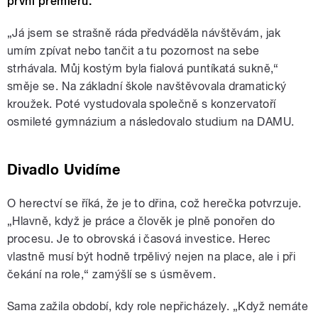
první premiéru.
„Já jsem se strašně ráda předváděla návštěvám, jak
umím zpívat nebo tančit a tu pozornost na sebe
strhávala. Můj kostým byla fialová puntíkatá sukně,“
směje se. Na základní škole navštěvovala dramatický
kroužek. Poté vystudovala společně s konzervatoří
osmileté gymnázium a následovalo studium na DAMU.
Divadlo Uvidíme
O herectví se říká, že je to dřina, což herečka potvrzuje.
„Hlavně, když je práce a člověk je plně ponořen do
procesu. Je to obrovská i časová investice. Herec
vlastně musí být hodně trpělivý nejen na place, ale i při
čekání na role,“ zamýšlí se s úsměvem.
Sama zažila období, kdy role nepřicházely. „Když nemáte