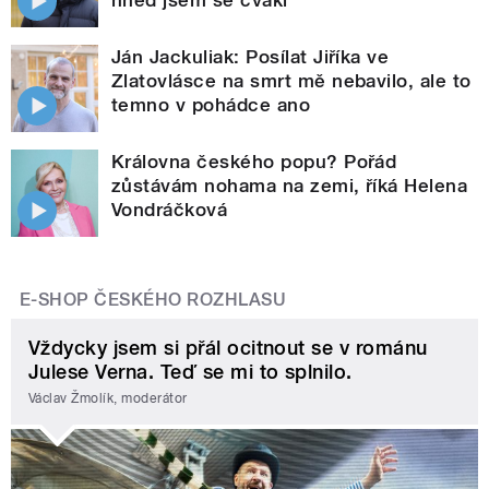
hned jsem se cvakl
Ján Jackuliak: Posílat Jiříka ve
Zlatovlásce na smrt mě nebavilo, ale to
temno v pohádce ano
Královna českého popu? Pořád
zůstávám nohama na zemi, říká Helena
Vondráčková
E-SHOP ČESKÉHO ROZHLASU
Vždycky jsem si přál ocitnout se v románu
Julese Verna. Teď se mi to splnilo.
Václav Žmolík, moderátor