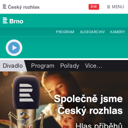
Přejít k hlavnímu obsahu
MENU
ŽIVĚ
PROGRAM
AUDIOARCHIV
KAMERY
Divadlo
Program
Pořady
Více
…