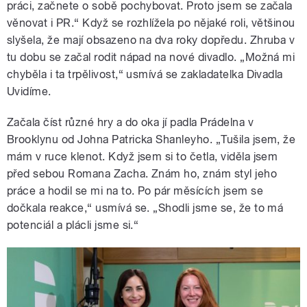
práci, začnete o sobě pochybovat. Proto jsem se začala
věnovat i PR.“ Když se rozhlížela po nějaké roli, většinou
slyšela, že mají obsazeno na dva roky dopředu. Zhruba v
tu dobu se začal rodit nápad na nové divadlo. „Možná mi
chyběla i ta trpělivost,“ usmívá se zakladatelka Divadla
Uvidíme.
Začala číst různé hry a do oka jí padla Prádelna v
Brooklynu od Johna Patricka Shanleyho. „Tušila jsem, že
mám v ruce klenot. Když jsem si to četla, viděla jsem
před sebou Romana Zacha. Znám ho, znám styl jeho
práce a hodil se mi na to. Po pár měsících jsem se
dočkala reakce,“ usmívá se. „Shodli jsme se, že to má
potenciál a plácli jsme si.“