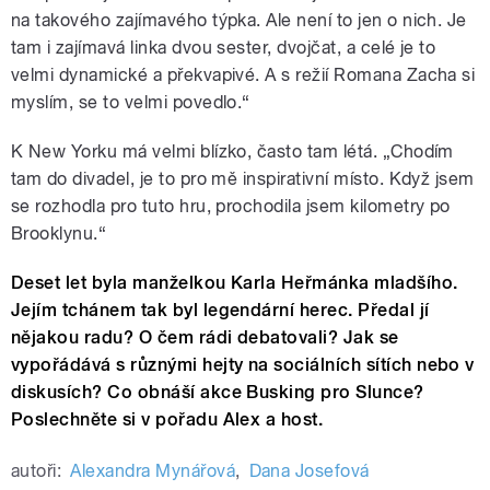
na takového zajímavého týpka. Ale není to jen o nich. Je
tam i zajímavá linka dvou sester, dvojčat, a celé je to
velmi dynamické a překvapivé. A s režií Romana Zacha si
myslím, se to velmi povedlo.“
K New Yorku má velmi blízko, často tam létá. „Chodím
tam do divadel, je to pro mě inspirativní místo. Když jsem
se rozhodla pro tuto hru, prochodila jsem kilometry po
Brooklynu.“
Deset let byla manželkou Karla Heřmánka mladšího.
Jejím tchánem tak byl legendární herec. Předal jí
nějakou radu? O čem rádi debatovali? Jak se
vypořádává s různými hejty na sociálních sítích nebo v
diskusích? Co obnáší akce Busking pro Slunce?
Poslechněte si v pořadu Alex a host.
autoři:
Alexandra Mynářová
,
Dana Josefová