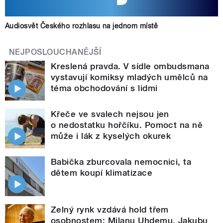
Audiosvět Českého rozhlasu na jednom místě
NEJPOSLOUCHANĚJŠÍ
Kreslená pravda. V sídle ombudsmana
vystavují komiksy mladých umělců na
téma obchodování s lidmi
Křeče ve svalech nejsou jen
o nedostatku hořčíku. Pomoct na ně
může i lák z kyselých okurek
Babička zburcovala nemocnici, ta
dětem koupí klimatizace
Zelný rynk vzdává hold třem
osobnostem: Milanu Uhdemu, Jakubu