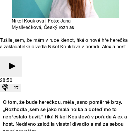
Nikol Kouklová | Foto:
Jana
Myslivečková
, Český rozhlas
Tušila jsem, že mám v ruce klenot, říká o nové hře herečka
a zakladatelka divadla Nikol Kouklová v pořadu Alex a host
28:50
O tom, že bude herečkou, měla jasno poměrně brzy.
„Rozhodla jsem se jako malá holka a doteď mě to
nepřestalo bavit,“ říká Nikol Kouklová v pořadu Alex a
host. Nedávno založila vlastní divadlo a má za sebou