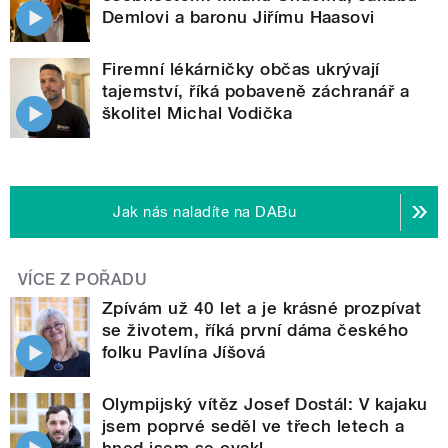
Demlovi a baronu Jiřímu Haasovi
Firemní lékárničky občas ukrývají
tajemství, říká pobaveně záchranář a
školitel Michal Vodička
Jak nás naladíte na DABu
VÍCE Z POŘADU
Zpívám už 40 let a je krásné prozpívat
se životem, říká první dáma českého
folku Pavlína Jíšová
Olympijský vítěz Josef Dostál: V kajaku
jsem poprvé seděl ve třech letech a