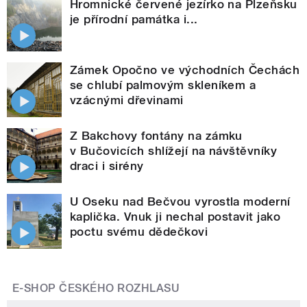
Hromnické červené jezírko na Plzeňsku
je přírodní památka i...
Zámek Opočno ve východních Čechách
se chlubí palmovým skleníkem a
vzácnými dřevinami
Z Bakchovy fontány na zámku
v Bučovicích shlížejí na návštěvníky
draci i sirény
U Oseku nad Bečvou vyrostla moderní
kaplička. Vnuk ji nechal postavit jako
poctu svému dědečkovi
E-SHOP ČESKÉHO ROZHLASU