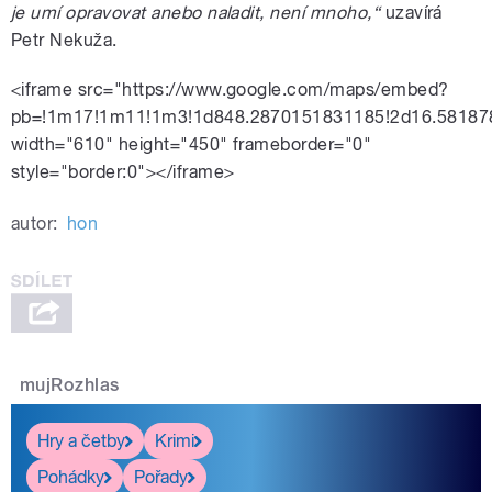
je umí opravovat anebo naladit, není mnoho,“
uzavírá
Petr Nekuža.
<iframe src="https://www.google.com/maps/embed?
pb=!1m17!1m11!1m3!1d848.2870151831185!2d16.58187
width="610" height="450" frameborder="0"
style="border:0"></iframe>
autor:
hon
mujRozhlas
Hry a četby
Krimi
Pohádky
Pořady