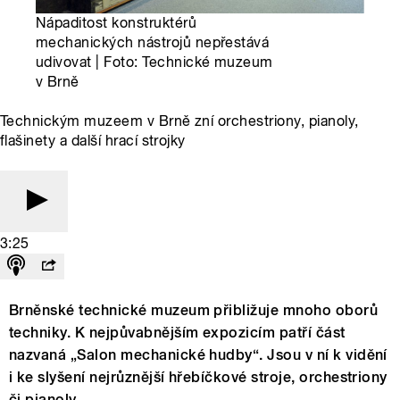
Nápaditost konstruktérů
mechanických nástrojů nepřestává
udivovat | Foto: Technické muzeum
v Brně
Technickým muzeem v Brně zní orchestriony, pianoly,
flašinety a další hrací strojky
3:25
Brněnské technické muzeum přibližuje mnoho oborů
techniky. K nejpůvabnějším expozicím patří část
nazvaná „Salon mechanické hudby“. Jsou v ní k vidění
i ke slyšení nejrůznější hřebíčkové stroje, orchestriony
či pianoly.