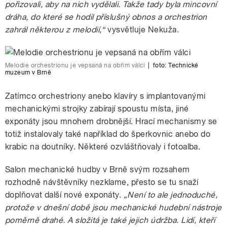
pořizovali, aby na nich vydělali. Takže tady byla mincovní
dráha, do které se hodil příslušný obnos a orchestrion
zahrál některou z melodií,“
vysvětluje Nekuža.
Melodie orchestrionu je vepsaná na obřím válci
|
foto:
Technické
muzeum v Brně
Zatímco orchestriony anebo klavíry s implantovanými
mechanickými strojky zabírají spoustu místa, jiné
exponáty jsou mnohem drobnější. Hrací mechanismy se
totiž instalovaly také například do šperkovnic anebo do
krabic na doutníky. Některé ozvláštňovaly i fotoalba.
Salon mechanické hudby v Brně svým rozsahem
rozhodně návštěvníky nezklame, přesto se tu snaží
doplňovat další nové exponáty.
„Není to ale jednoduché,
protože v dnešní době jsou mechanické hudební nástroje
poměrně drahé. A složitá je také jejich údržba. Lidí, kteří