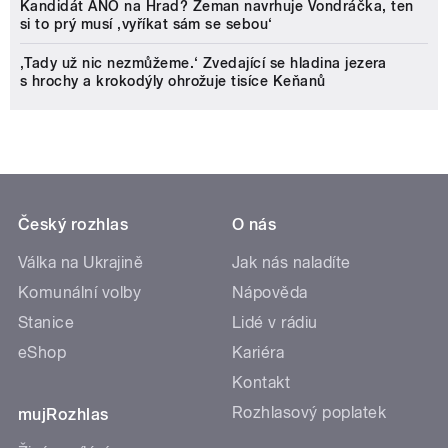
Kandidát ANO na Hrad? Zeman navrhuje Vondráčka, ten
si to prý musí ‚vyříkat sám se sebou‘
‚Tady už nic nezmůžeme.‘ Zvedající se hladina jezera
s hrochy a krokodýly ohrožuje tisíce Keňanů
Český rozhlas
O nás
Válka na Ukrajině
Jak nás naladíte
Komunální volby
Nápověda
Stanice
Lidé v rádiu
eShop
Kariéra
Kontakt
Rozhlasový poplatek
mujRozhlas