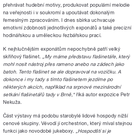
přehrávat hudební motivy, produkovat populární melodie
na veřejnosti i v soukromí a upoutávat dokonalým
řemeslným zpracováním. I dnes sbírka uchvacuje
emotivní zdobností jednotlivých exponátů a také precizní
hodinářskou a uměleckou řezbářskou prací.
K nejhlučnějším exponátům nepochybně patří velký
skříňový flašinet.
„My máme představu flašinetáře, který
mohl nosit nástroj přes rameno anebo na zádech jako
batoh. Tento flašinet se ale dopravoval na vozíčku. A
dokonce i my tady s tímto flašinetem jezdíme po
některých akcích, například na srpnové mezinárodní
setkání flašinetářů tady v Brně,“
říká autor expozice Petr
Nekuža.
Část výstavy má podobu starobylé lidové hospody nižší
cenové skupiny. Vévodí jí orchestrion, který míval stejnou
funkci jako novodobé jukeboxy.
„Hospodští si je