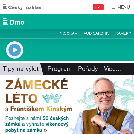
Přejít k hlavnímu obsahu
MENU
ŽIVĚ
PROGRAM
AUDIOARCHIV
KAMERY
Tipy na výlet
Program
Pořady
Více
…