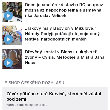
Dnes je amatérská stavba RC souprav
možná až nepochopitelná a úsměvná,
říká Jaroslav Velísek
„Takový malý Babylon v Mikulově.“
Národy Podyjí pořádají stejnojmenný
festival národnostních menšin
Dřevěný kostel v Blansku ukrývá tři
zvony – Cyrila, Metoděje a Mistra Jana
Husa
E-SHOP ČESKÉHO ROZHLASU
Závěr příběhu staré Karviné, který měl zůstat
pod zemí
Karin Lednická, spisovatelka