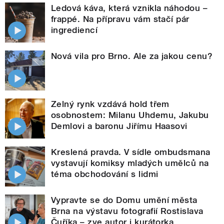
Ledová káva, která vznikla náhodou –
frappé. Na přípravu vám stačí pár
ingrediencí
Nová vila pro Brno. Ale za jakou cenu?
Zelný rynk vzdává hold třem
osobnostem: Milanu Uhdemu, Jakubu
Demlovi a baronu Jiřímu Haasovi
Kreslená pravda. V sídle ombudsmana
vystavují komiksy mladých umělců na
téma obchodování s lidmi
Vypravte se do Domu umění města
Brna na výstavu fotografií Rostislava
Čuříka – zve autor i kurátorka