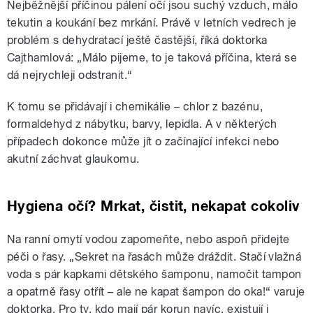
Nejběžnější příčinou pálení očí jsou suchý vzduch, málo
tekutin a koukání bez mrkání. Právě v letních vedrech je
problém s dehydratací ještě častější, říká doktorka
Cajthamlová: „Málo pijeme, to je taková příčina, která se
dá nejrychleji odstranit.“
K tomu se přidávají i chemikálie – chlor z bazénu,
formaldehyd z nábytku, barvy, lepidla. A v některých
případech dokonce může jít o začínající infekci nebo
akutní záchvat glaukomu.
Hygiena očí? Mrkat, čistit, nekapat cokoliv
Na ranní omytí vodou zapomeňte, nebo aspoň přidejte
péči o řasy. „Sekret na řasách může dráždit. Stačí vlažná
voda s pár kapkami dětského šamponu, namočit tampon
a opatrně řasy otřít – ale ne kapat šampon do oka!“ varuje
doktorka. Pro ty, kdo mají pár korun navíc, existují i