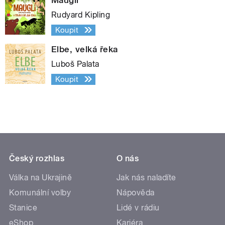
Rudyard Kipling
Koupit
Elbe, velká řeka
Luboš Palata
Koupit
Český rozhlas
O nás
Válka na Ukrajině
Jak nás naladíte
Komunální volby
Nápověda
Stanice
Lidé v rádiu
eShop
Kariéra