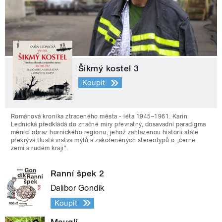
Šikmý kostel 3
Koupit
Románová kronika ztraceného města - léta 1945–1961. Karin
Lednická předkládá do značné míry převratný, dosavadní paradigma
měnící obraz hornického regionu, jehož zahlazenou historii stále
překrývá tlustá vrstva mýtů a zakořeněných stereotypů o „černé
zemi a rudém kraji“.
Ranní špek 2
Dalibor Gondík
Koupit
Mauglí