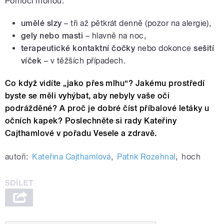
Pomoci mohou:
umělé slzy
– tři až pětkrát denně (pozor na alergie),
gely nebo masti
– hlavně na noc,
terapeutické kontaktní čočky
nebo dokonce
sešití
víček
– v těžších případech.
Co když vidíte „jako přes mlhu“? Jakému prostředí
byste se měli vyhýbat, aby nebyly vaše oči
podrážděné? A proč je dobré číst příbalové letáky u
očních kapek? Poslechněte si rady Kateřiny
Cajthamlové v pořadu Vesele a zdravě.
autoři:
Kateřina Cajthamlová
,
Patrik Rozehnal
,
hoch