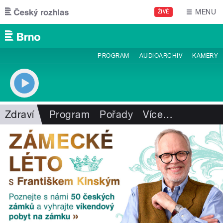
Přejít k hlavnímu obsahu
MENU
ŽIVĚ
PROGRAM
AUDIOARCHIV
KAMERY
Zdraví
Program
Pořady
Více
…