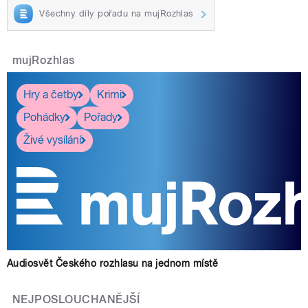
Všechny díly pořadu na mujRozhlas
mujRozhlas
Hry a četby
Krimi
Pohádky
Pořady
Živé vysílání
Audiosvět Českého rozhlasu na jednom místě
NEJPOSLOUCHANĚJŠÍ