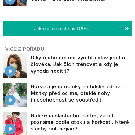
Jak nás naladíte na DABu
VÍCE Z POŘADU
Díky čichu umíme vycítit i stav jiného
člověka. Jak čich trénovat a kdy je
výhoda necítit?
Horko a jeho účinky na lidské zdraví:
Mžitky před očima, oteklé nohy
i neschopnost se soustředit
Natržená šlacha bolí ostře, zánět
poznáme podle otoku a horkosti. Které
šlachy bolí nejvíc?