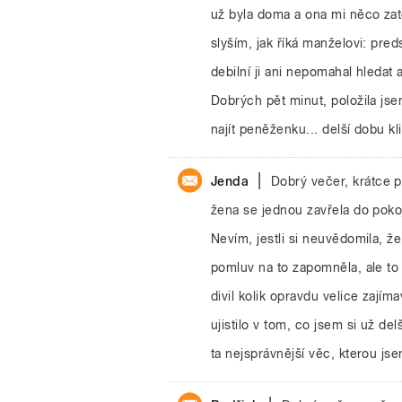
už byla doma a ona mi něco zat
slyším, jak říká manželovi: pred
debilní ji ani nepomahal hledat 
Dobrých pět minut, položila jsem
najít peněženku... delší dobu kl
|
Jenda
Dobrý večer, krátce p
žena se jednou zavřela do poko
Nevím, jestli si neuvědomila, ž
pomluv na to zapomněla, ale to 
divil kolik opravdu velice zají
ujistilo v tom, co jsem si už de
ta nejsprávnější věc, kterou jse