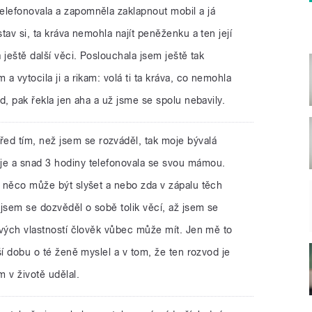
elefonovala a zapomněla zaklapnout mobil a já
stav si, ta kráva nemohla najít peněženku a ten její
a ještě další věci. Poslouchala jsem ještě tak
 a vytocila ji a rikam: volá ti ta kráva, co nemohla
id, pak řekla jen aha a už jsme se spolu nebavily.
řed tím, než jsem se rozváděl, tak moje bývalá
je a snad 3 hodiny telefonovala se svou mámou.
e něco může být slyšet a nebo zda v zápalu těch
jsem se dozvěděl o sobě tolik věcí, až jsem se
mavých vlastností člověk vůbec může mít. Jen mě to
lší dobu o té ženě myslel a v tom, že ten rozvod je
m v životě udělal.