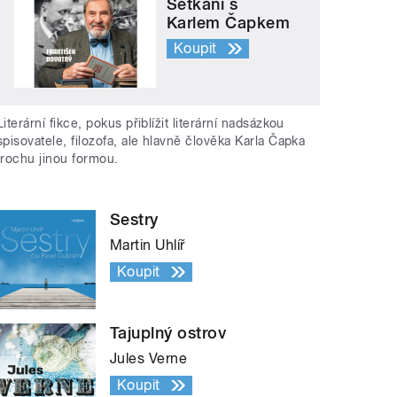
Setkání s
Karlem Čapkem
Koupit
Literární fikce, pokus přiblížit literární nadsázkou
spisovatele, filozofa, ale hlavně člověka Karla Čapka
trochu jinou formou.
Sestry
Martin Uhlíř
Koupit
Tajuplný ostrov
Jules Verne
Koupit