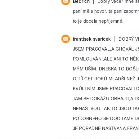
|
Bedřich
Dobrý večer mně se
paní měla hovor, ta paní zapomn
to je docela nepříjemné.
|
frantisek svaricek
DOBRÝ V
JSEM PRACOVAL,A CHOVÁL J
POMLOUVÁNI,ALE ANI TO NĚ
MÝM UŠÍM. DNESKA TO DOŠL
O TŘICET ROKŮ MLADŠI NEŽ J
KVŮLI NÍM JSME PRACOVALI
TAM SE DOKÁŽU OBHÁJIT,A D
NENAŠTVOU.TAK TO JSOU TA
PODOBNÉHO SE DOČITÁME DE
JE POŘÁDNĚ NAŠTVANÁ.FRANT