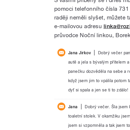
pomoci telefonního čísla 731 
raději neměli slyšet, můžete
e-mailovou adresu
linka@roz
průvodce Noční linkou, Borek
|
Jana Jirkov
Dobrý večer pan
autě a jela s bývalým přítelem 
panečku dozvěděla na sebe a ro
když jsem jim to vpálila potom ta
dyť si spala a jen se ti to zdálo!
|
Jana
Dobrý večer. Šla jsem
toaletní stolek. V okamžiku js
jsem si vzpomněla a tak jsem t