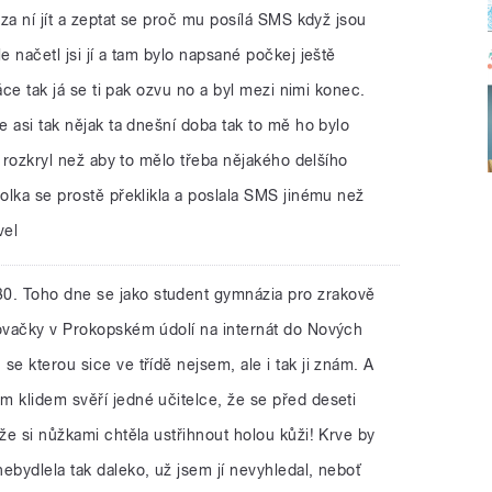
 za ní jít a zeptat se proč mu posílá SMS když jsou
e načetl jsi jí a tam bylo napsané počkej ještě
ráce tak já se ti pak ozvu no a byl mezi nimi konec.
e asi tak nějak ta dnešní doba tak to mě ho bylo
le rozkryl než aby to mělo třeba nějakého delšího
Holka se prostě překlikla a poslala SMS jinému než
vel
:30. Toho dne se jako student gymnázia pro zrakově
lovačky v Prokopském údolí na internát do Nových
se kterou sice ve třídě nejsem, ale i tak ji znám. A
m klidem svěří jedné učitelce, že se před deseti
 že si nůžkami chtěla ustřihnout holou kůži! Krve by
ebydlela tak daleko, už jsem jí nevyhledal, neboť