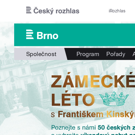
Přejít k hlavnímu obsahu
iRozhlas
Společnost
Program
Pořady