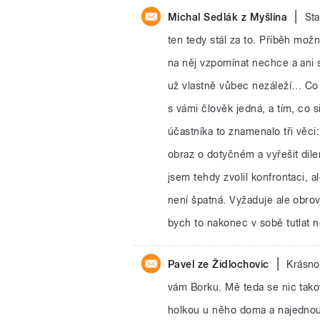
|
Michal Sedlák z Myšlína
Sta
ten tedy stál za to. Příběh mož
na něj vzpomínat nechce a ani s
už vlastně vůbec nezáleží… Co by
s vámi člověk jedná, a tím, co 
účastníka to znamenalo tři věci
obraz o dotyčném a vyřešit dil
jsem tehdy zvolil konfrontaci, a
není špatná. Vyžaduje ale obrov
bych to nakonec v sobě tutlat n
|
Pavel ze Židlochovic
Krásno
vám Borku. Mě teda se nic tako
holkou u něho doma a najednou