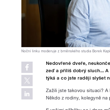
Noční linku moderuje z brněnského studia Borek Kapi
Nedovřené dveře, neukončen
zeď a příliš dobrý sluch...
týká a co jste raději slyšet 
Zažili jste takovou situaci? A
Někdo z rodiny, kolegyně na p
S vašimi příběhy se i dnes m