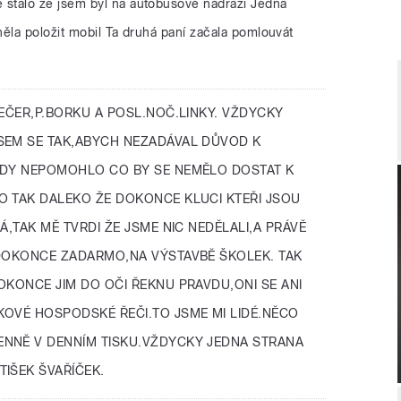
 stalo že jsem byl na autobusové nádraží Jedná
ěla položit mobil Ta druhá paní začala pomlouvát
EČER,P.BORKU A POSL.NOČ.LINKY. VŽDYCKY
SEM SE TAK,ABYCH NEZADÁVAL DŮVOD K
KDY NEPOMOHLO CO BY SE NEMĚLO DOSTAT K
O TAK DALEKO ŽE DOKONCE KLUCI KTEŘI JSOU
Á,TAK MĚ TVRDI ŽE JSME NIC NEDĚLALI,A PRÁVĚ
 DOKONCE ZADARMO,NA VÝSTAVBĚ ŠKOLEK. TAK
OKONCE JIM DO OČI ŘEKNU PRAVDU,ONI SE ANI
KOVÉ HOSPODSKÉ ŘEČI.TO JSME MI LIDÉ.NĚCO
NNĚ V DENNÍM TISKU.VŽDYCKY JEDNA STRANA
IŠEK ŠVAŘÍČEK.