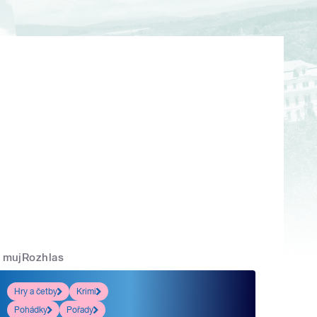
mujRozhlas
Hry a četby
Krimi
Pohádky
Pořady