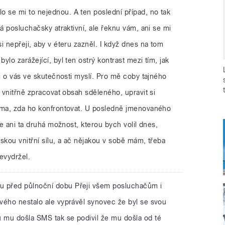
lo se mi to nejednou. A ten poslední případ, no tak
ná posluchačsky atraktivní, ale řeknu vám, ani se mi
i nepřeji, aby v éteru zazněl. I když dnes na tom
lo zarážející, byl ten ostrý kontrast mezi tím, jak
si o vás ve skutečnosti myslí. Pro mě coby tajného
: vnitřně zpracovat obsah sděleného, upravit si
ema, zda ho konfrontovat. U posledně jmenovaného
le ani ta druhá možnost, kterou bych volil dnes,
skou vnitřní sílu, a ač nějakou v sobě mám, třeba
evydržel.
u před půlnoční dobu Přeji všem posluchačům i
vého nestalo ale vyprávěl synovec že byl se svou
 mu došla SMS tak se podivil že mu došla od té