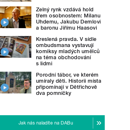
Zelný rynk vzdává hold
třem osobnostem: Milanu
Uhdemu, Jakubu Demlovi
a baronu Jiřímu Haasovi
Kreslená pravda. V sídle
ombudsmana vystavují
komiksy mladých umělců
na téma obchodování
s lidmi
Porodní tábor, ve kterém
umíraly děti. Historii místa
připomínají v Dětřichově
dva pomníčky
Jak nás naladíte na DABu