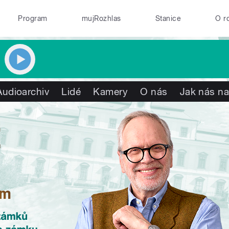
Program
mujRozhlas
Stanice
O r
Audioarchiv
Lidé
Kamery
O nás
Jak nás na