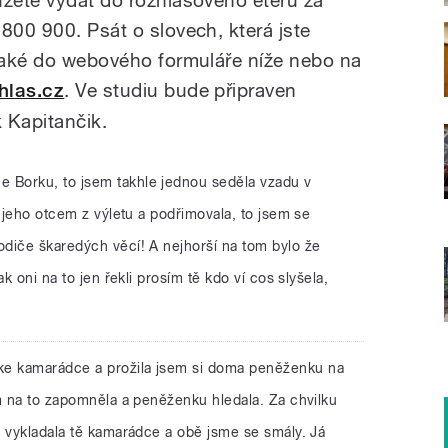
800 900. Psát o slovech, která jste
 také do webového formuláře níže nebo na
hlas.cz
. Ve studiu bude připraven
 Kapitančik.
e Borku, to jsem takhle jednou seděla vzadu v
a jeho otcem z výletu a podřimovala, to jsem se
diče škaredých věcí! A nejhorší na tom bylo že
k oni na to jen řekli prosím tě kdo ví cos slyšela,
 ke kamarádce a prožila jsem si doma peněženku na
em na to zapomněla a peněženku hledala. Za chvilku
o vykladala tě kamarádce a obě jsme se smály. Já