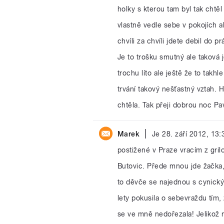
holky s kterou tam byl tak chtěl
vlastně vedle sebe v pokojích al
chvíli za chvíli jdete debil do p
Je to trošku smutný ale taková j
trochu líto ale ještě že to takh
trvání takový nešťastný vztah. 
chtěla. Tak přeji dobrou noc Pa
|
Marek
Je 28. září 2012, 13
postižené v Praze vracím z gri
Butovic. Přede mnou jde žačka, 
to děvče se najednou s cynický
lety pokusila o sebevraždu tím,
se ve mně nedořezala! Jelikož n