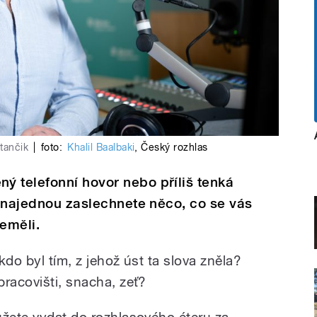
tančik
|
foto:
Khalil Baalbaki
,
Český rozhlas
ý telefonní hovor nebo příliš tenká
 A najednou zaslechnete něco, co se vás
neměli.
 kdo byl tím, z jehož úst ta slova zněla?
racovišti, snacha, zeť?
ůžete vydat do rozhlasového éteru za