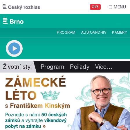
Přejít k hlavnímu obsahu
MENU
ŽIVĚ
PROGRAM
AUDIOARCHIV
KAMERY
Životní styl
Program
Pořady
Více
…