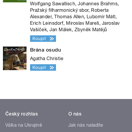
Wolfgang Sawallisch, Johannes Brahms,
Pražský filharmonický sbor, Roberta
Alexander, Thomas Allen, Lubomír Mátl,
Erich Leinsdorf, Miroslav Mareš, Jaroslav
Vašíček, Jan Málek, Zbyněk Matějů
Koupit
Brána osudu
Agatha Christie
Koupit
Český rozhlas
O nás
Válka na Ukrajině
Jak nás naladíte