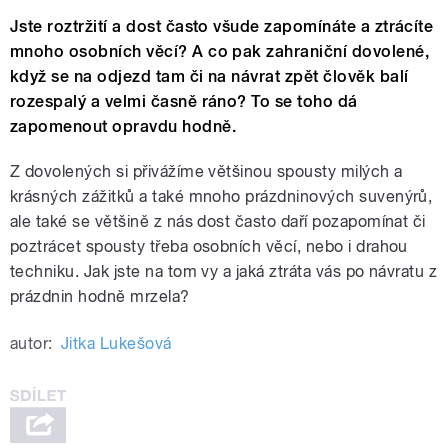
Jste roztržití a dost často všude zapomínáte a ztrácíte
mnoho osobních věcí? A co pak zahraniční dovolené,
když se na odjezd tam či na návrat zpět člověk balí
rozespalý a velmi časně ráno? To se toho dá
zapomenout opravdu hodně.
Z dovolených si přivážíme většinou spousty milých a
krásných zážitků a také mnoho prázdninových suvenýrů,
ale také se většině z nás dost často daří pozapomínat či
poztrácet spousty třeba osobních věcí, nebo i drahou
techniku. Jak jste na tom vy a jaká ztráta vás po návratu z
prázdnin hodně mrzela?
autor:
Jitka Lukešová