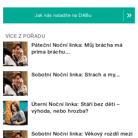
Jak nás naladíte na DABu
VÍCE Z POŘADU
Páteční Noční linka: Můj brácha má
príma bráchu...
Sobotní Noční linka: Strach a my...
Úterní Noční linka: Stáří bez dětí –
výhoda, nebo hrozba?
Sobotní Noční linka: Věkový rozdíl mezi