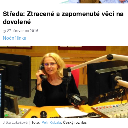
Středa: Ztracené a zapomenuté věci na
dovolené
27. červenec 2016
Noční linka
Jitka Lukešová
|
foto:
Petr Kubala
,
Český rozhlas