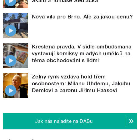
Skálu a Tomáše Sedláčka
Nová vila pro Brno. Ale za jakou cenu?
Kreslená pravda. V sídle ombudsmana
vystavují komiksy mladých umělců na
téma obchodování s lidmi
Zelný rynk vzdává hold třem
osobnostem: Milanu Uhdemu, Jakubu
Demlovi a baronu Jiřímu Haasovi
Jak nás naladíte na DABu