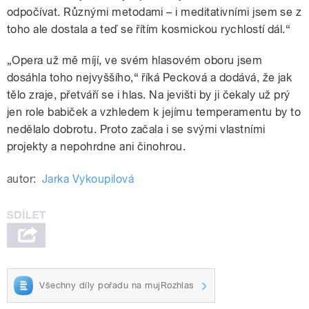
odpočívat. Různými metodami – i meditativními jsem se z
toho ale dostala a teď se řítím kosmickou rychlostí dál.“
„Opera už mě míjí, ve svém hlasovém oboru jsem
dosáhla toho nejvyššího,“ říká Pecková a dodává, že jak
tělo zraje, přetváří se i hlas. Na jevišti by ji čekaly už prý
jen role babiček a vzhledem k jejímu temperamentu by to
nedělalo dobrotu. Proto začala i se svými vlastními
projekty a nepohrdne ani činohrou.
autor:
Jarka Vykoupilová
Všechny díly pořadu na mujRozhlas