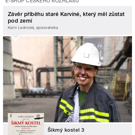
E-SHOP ČESKÉHO ROZHLASU
Závěr příběhu staré Karviné, který měl zůstat
pod zemí
Karin Lednická, spisovatelka
Šikmý kostel 3