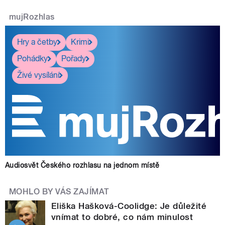
mujRozhlas
Hry a četby
Krimi
Pohádky
Pořady
Živé vysílání
Audiosvět Českého rozhlasu na jednom místě
MOHLO BY VÁS ZAJÍMAT
Eliška Hašková-Coolidge: Je důležité
vnímat to dobré, co nám minulost