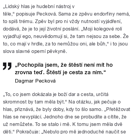
„Lidský hlas je hudební nástroj v
těle,“ popisuje Pecková. Sama ze zpěvu endorfiny nemá,
to spíš trému. Zpěv byl pro ni vždy nutností vyjádření,
dodává, že je to její životní poslání. „Moji kolegové rolí
vyjadřují ego, neuvědomují si, že tam nejsou za sebe. Že
to, co mají v hrdle, za to nemůžou oni, ale bůh,“ i to jsou
slova slavné operní pěvkyně.
„Pochopila jsem, že štěstí není mít ho
zrovna teď. Štěstí je cesta za ním.“
Dagmar Pecková
„To, co jsem dokázala je boží dar a cesta, určitá
skromnost by tam měla být.“ Na otázku, jak pečuje o
hlas, přiznává, že byly doby, kdy to šlo samo. „Přetěžovat
hlas se nevyplácí. Jednoho dne se probudíte a cítíte, že
už nemůžete. To se stalo i mě. K tomu jsem měla dvě
děti.“ Pokračuje: „Nebylo pro mě jednoduché naučit se