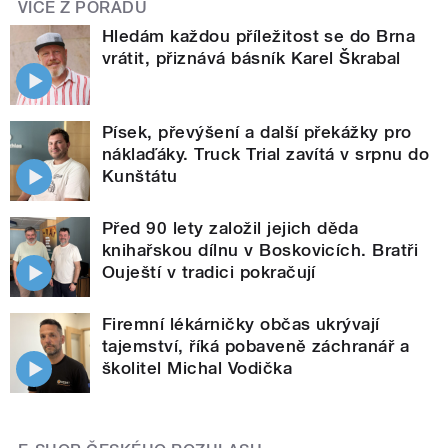
VÍCE Z POŘADU
Hledám každou příležitost se do Brna
vrátit, přiznává básník Karel Škrabal
Písek, převýšení a další překážky pro
náklaďáky. Truck Trial zavítá v srpnu do
Kunštátu
Před 90 lety založil jejich děda
knihařskou dílnu v Boskovicích. Bratři
Ouještí v tradici pokračují
Firemní lékárničky občas ukrývají
tajemství, říká pobaveně záchranář a
školitel Michal Vodička