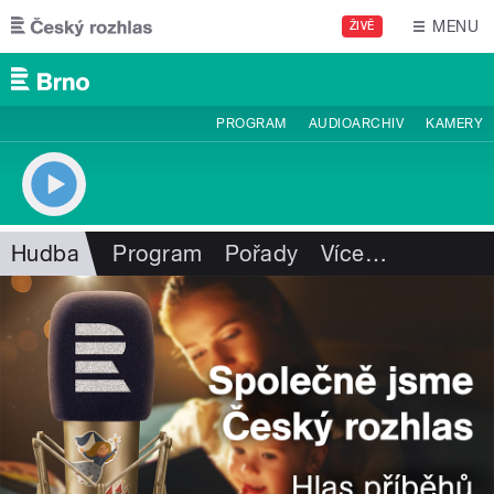
Přejít k hlavnímu obsahu
MENU
ŽIVĚ
PROGRAM
AUDIOARCHIV
KAMERY
Hudba
Program
Pořady
Více
…