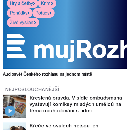
Hry a četby
Krimi
Pohádky
Pořady
Živé vysílání
Audiosvět Českého rozhlasu na jednom místě
NEJPOSLOUCHANĚJŠÍ
Kreslená pravda. V sídle ombudsmana
vystavují komiksy mladých umělců na
téma obchodování s lidmi
Křeče ve svalech nejsou jen