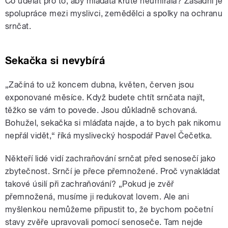
Co udělat pro to, aby mláďata krutě neumírala? Zásadní je
spolupráce mezi myslivci, zemědělci a spolky na ochranu
srnčat.
Sekačka si nevybírá
„Začíná to už koncem dubna, květen, červen jsou
exponované měsíce. Když budete chtít srnčata najít,
těžko se vám to povede. Jsou důkladně schovaná.
Bohužel, sekačka si mláďata najde, a to bych pak nikomu
nepřál vidět,“ říká myslivecký hospodář Pavel Čečetka.
Někteří lidé vidí zachraňování srnčat před senosečí jako
zbytečnost. Srnčí je přece přemnožené. Proč vynakládat
takové úsilí při zachraňování? „Pokud je zvěř
přemnožená, musíme ji redukovat lovem. Ale ani
myšlenkou nemůžeme připustit to, že bychom početní
stavy zvěře upravovali pomocí senoseče. Tam nejde