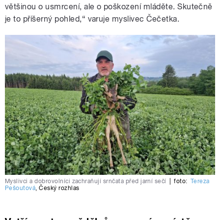
většinou o usmrcení, ale o poškození mláděte. Skutečně
je to příšerný pohled,“ varuje myslivec Čečetka.
Myslivci a dobrovolníci zachraňují srnčata před jarní sečí
|
foto:
Tereza
Pešoutová
,
Český rozhlas