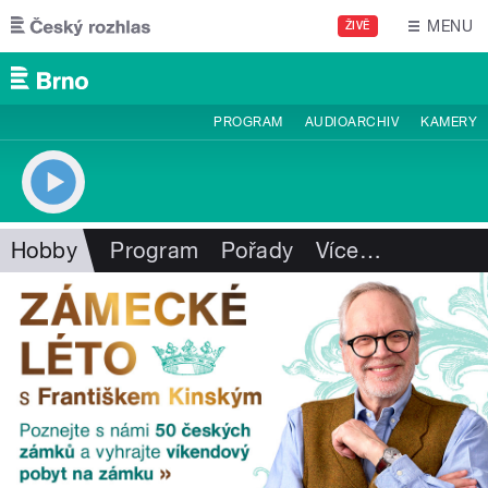
Přejít k hlavnímu obsahu
MENU
ŽIVĚ
PROGRAM
AUDIOARCHIV
KAMERY
Hobby
Program
Pořady
Více
…