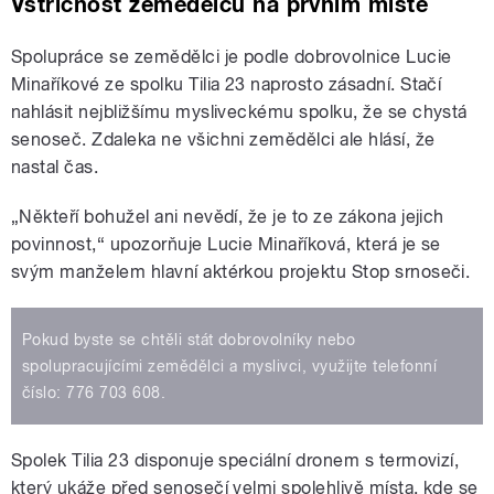
Vstřícnost zemědělců na prvním místě
Spolupráce se zemědělci je podle dobrovolnice Lucie
Minaříkové ze spolku Tilia 23 naprosto zásadní. Stačí
nahlásit nejbližšímu mysliveckému spolku, že se chystá
senoseč. Zdaleka ne všichni zemědělci ale hlásí, že
nastal čas.
„Někteří bohužel ani nevědí, že je to ze zákona jejich
povinnost,“ upozorňuje Lucie Minaříková, která je se
svým manželem hlavní aktérkou projektu Stop srnoseči.
Pokud byste se chtěli stát dobrovolníky nebo
spolupracujícími zemědělci a myslivci, využijte telefonní
číslo: 776 703 608.
Spolek Tilia 23 disponuje speciální dronem s termovizí,
který ukáže před senosečí velmi spolehlivě místa, kde se