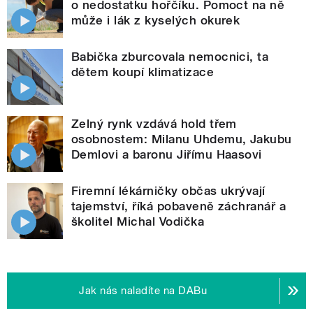
o nedostatku hořčíku. Pomoct na ně
může i lák z kyselých okurek
Babička zburcovala nemocnici, ta
dětem koupí klimatizace
Zelný rynk vzdává hold třem
osobnostem: Milanu Uhdemu, Jakubu
Demlovi a baronu Jiřímu Haasovi
Firemní lékárničky občas ukrývají
tajemství, říká pobaveně záchranář a
školitel Michal Vodička
Jak nás naladíte na DABu