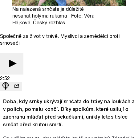
Na nalezená srnčata je důležité
nesahat holýma rukama | Foto:
Věra
Hájková
, Český rozhlas
Společně za život v trávě. Myslivci a zemědělci proti
srnoseči
2:52
Doba, kdy srnky ukrývají srnčata do trávy na loukách a
v polích, pomalu končí. Díky spolkům, které usilují o
záchranu mláďat před sekačkami, unikly letos tisíce
srnčat před krutou smrtí.