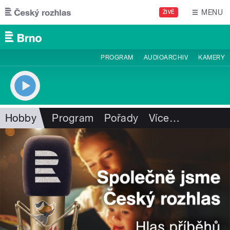
Přejít k hlavnímu obsahu
MENU
ŽIVĚ
PROGRAM
AUDIOARCHIV
KAMERY
Hobby
Program
Pořady
Více
…