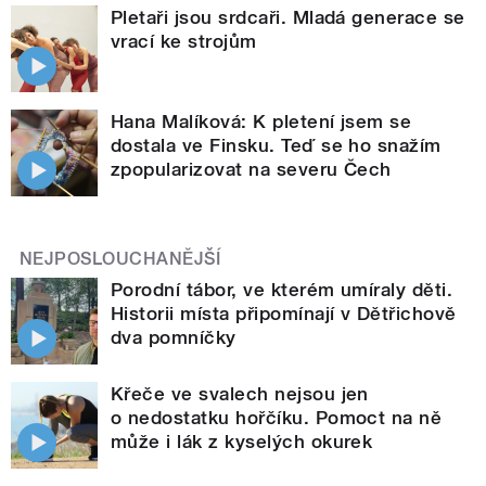
Pletaři jsou srdcaři. Mladá generace se
vrací ke strojům
Hana Malíková: K pletení jsem se
dostala ve Finsku. Teď se ho snažím
zpopularizovat na severu Čech
NEJPOSLOUCHANĚJŠÍ
Porodní tábor, ve kterém umíraly děti.
Historii místa připomínají v Dětřichově
dva pomníčky
Křeče ve svalech nejsou jen
o nedostatku hořčíku. Pomoct na ně
může i lák z kyselých okurek