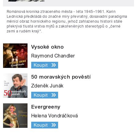
Románová kronika ztraceného města - léta 1945–1961. Karin
Lednická předkládá do značné míry převratný, dosavadní paradigma
měnící obraz hornického regionu, jehož zahlazenou historii stále
překrývá tlustá vrstva mýtů a zakořeněných stereotypů o „černé
zemi a rudém kraji“.
Vysoké okno
Raymond Chandler
Koupit
50 moravských pověstí
Zdeněk Junák
Koupit
Evergreeny
Helena Vondráčková
Koupit