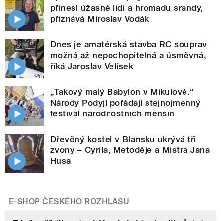
přinesl úžasné lidi a hromadu srandy,
přiznává Miroslav Vodák
Dnes je amatérská stavba RC souprav
možná až nepochopitelná a úsměvná,
říká Jaroslav Velísek
„Takový malý Babylon v Mikulově.“
Národy Podyjí pořádají stejnojmenný
festival národnostních menšin
Dřevěný kostel v Blansku ukrývá tři
zvony – Cyrila, Metoděje a Mistra Jana
Husa
E-SHOP ČESKÉHO ROZHLASU