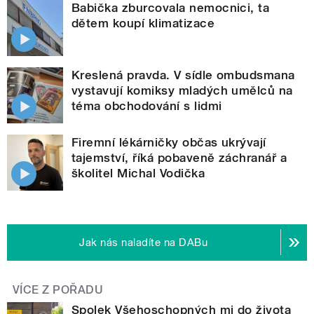
Babička zburcovala nemocnici, ta
dětem koupí klimatizace
Kreslená pravda. V sídle ombudsmana
vystavují komiksy mladých umělců na
téma obchodování s lidmi
Firemní lékárničky občas ukrývají
tajemství, říká pobaveně záchranář a
školitel Michal Vodička
Jak nás naladíte na DABu
VÍCE Z POŘADU
Spolek Všehoschopných mi do života