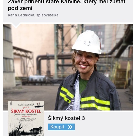
Závěr příběhu staré Karviné, který měl zůstat
pod zemí
Karin Lednická, spisovatelka
Šikmý kostel 3
Koupit