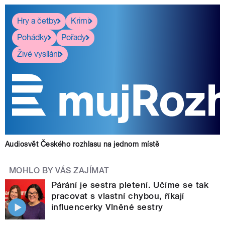
Hry a četby
Krimi
Pohádky
Pořady
Živé vysílání
Audiosvět Českého rozhlasu na jednom místě
MOHLO BY VÁS ZAJÍMAT
Párání je sestra pletení. Učíme se tak
pracovat s vlastní chybou, říkají
influencerky Vlněné sestry