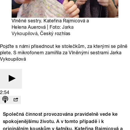
Vlněné sestry. Kateřina Rajmicová a
Helena Auerová | Foto:
Jarka
Vykoupilová
, Český rozhlas
Pojďte s námi přisednout ke stolečkům, za kterými se pilně
plete. S mikrofonem zamířila za Vlněnými sestrami Jarka
Vykoupilová
2:54
Společná činnost provozována pravidelně vede ke
spokojenějšímu životu. A v tomto případě i k
originálním kouskům v šatníku. Kateřina Rajmicová a