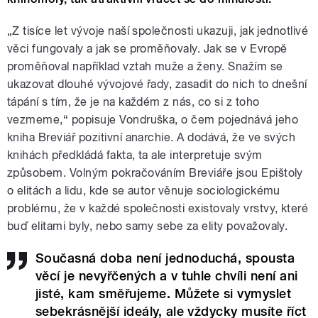
„Z tisíce let vývoje naší společnosti ukazuji, jak jednotlivé
věci fungovaly a jak se proměňovaly. Jak se v Evropě
proměňoval například vztah muže a ženy. Snažím se
ukazovat dlouhé vývojové řady, zasadit do nich to dnešní
tápání s tím, že je na každém z nás, co si z toho
vezmeme,“ popisuje Vondruška, o čem pojednává jeho
kniha Breviář pozitivní anarchie. A dodává, že ve svých
knihách předkládá fakta, ta ale interpretuje svým
způsobem. Volným pokračováním Breviáře jsou Epištoly
o elitách a lidu, kde se autor věnuje sociologickému
problému, že v každé společnosti existovaly vrstvy, které
buď elitami byly, nebo samy sebe za elity považovaly.
Současná doba není jednoduchá, spousta
věcí je nevyřčených a v tuhle chvíli není ani
jisté, kam směřujeme. Můžete si vymyslet
sebekrásnější ideály, ale vždycky musíte říct