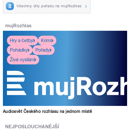
Všechny díly pořadu na mujRozhlas
mujRozhlas
Hry a četby
Krimi
Pohádky
Pořady
Živé vysílání
Audiosvět Českého rozhlasu na jednom místě
NEJPOSLOUCHANĚJŠÍ