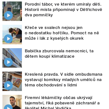
Porodní tábor, ve kterém umíraly děti.
Historii místa připomínají v Dětřichově
dva pomníčky
Křeče ve svalech nejsou jen
o nedostatku hořčíku. Pomoct na ně
může i lák z kyselých okurek
Babička zburcovala nemocnici, ta
dětem koupí klimatizace
Kreslená pravda. V sídle ombudsmana
vystavují komiksy mladých umělců na
téma obchodování s lidmi
Firemní lékárničky občas ukrývají
tajemství, říká pobaveně záchranář a
školitel Michal Vodička