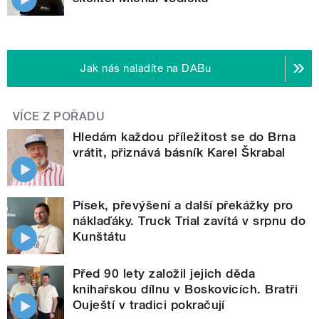
Jak nás naladíte na DABu
VÍCE Z POŘADU
Hledám každou příležitost se do Brna
vrátit, přiznává básník Karel Škrabal
Písek, převýšení a další překážky pro
náklaďáky. Truck Trial zavítá v srpnu do
Kunštátu
Před 90 lety založil jejich děda
knihařskou dílnu v Boskovicích. Bratři
Ouještí v tradici pokračují