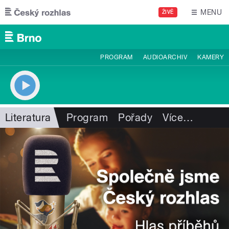
Přejít k hlavnímu obsahu
MENU
ŽIVĚ
PROGRAM
AUDIOARCHIV
KAMERY
Literatura
Program
Pořady
Více
…