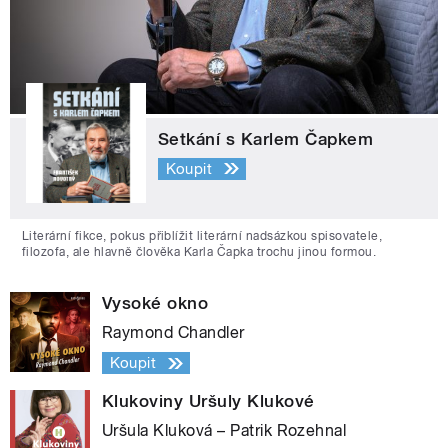
Setkání s Karlem Čapkem
Koupit
Literární fikce, pokus přiblížit literární nadsázkou spisovatele,
filozofa, ale hlavně člověka Karla Čapka trochu jinou formou.
Vysoké okno
Raymond Chandler
Koupit
Klukoviny Uršuly Klukové
Uršula Kluková – Patrik Rozehnal