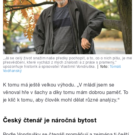
,,Já se celý život snažím naše předky pochopit, a to, co o nich píšu, je mé
přesvědčení, které vychází z mých znalostí a z práce s prameny,"
upozorňuje historik a spisovatel Vlastimil Vondruška.
|
foto:
Tomáš
Vodňanský
K tomu má ještě velkou výhodu. „V mládí jsem se
věnoval hře v šachy a díky tomu mám dobrou paměť. To
je klíč k tomu, aby člověk mohl dělat různé analýzy.“
Český čtenář je náročná bytost
Podle Vondrušky se čtenáři proměňují a zejména ti čeští