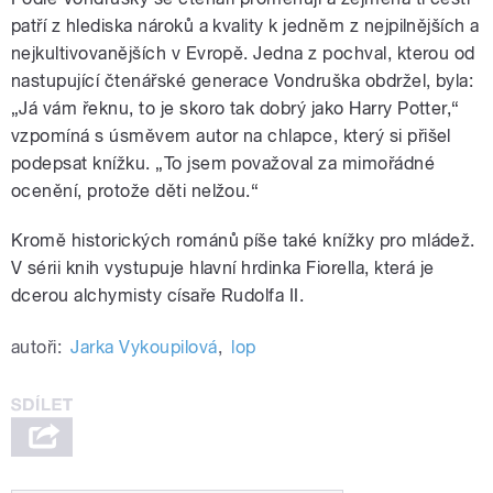
patří z hlediska nároků a kvality k jedněm z nejpilnějších a
nejkultivovanějších v Evropě. Jedna z pochval, kterou od
nastupující čtenářské generace Vondruška obdržel, byla:
„Já vám řeknu, to je skoro tak dobrý jako Harry Potter,“
vzpomíná s úsměvem autor na chlapce, který si přišel
podepsat knížku. „To jsem považoval za mimořádné
ocenění, protože děti nelžou.“
Kromě historických románů píše také knížky pro mládež.
V sérii knih vystupuje hlavní hrdinka Fiorella, která je
dcerou alchymisty císaře Rudolfa II.
autoři:
Jarka Vykoupilová
,
lop