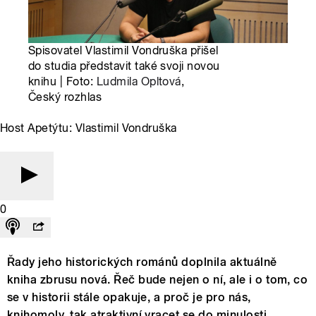
Spisovatel Vlastimil Vondruška přišel
do studia představit také svoji novou
knihu | Foto:
Ludmila Opltová
,
Český rozhlas
Host Apetýtu: Vlastimil Vondruška
0
Řady jeho historických románů doplnila aktuálně
kniha zbrusu nová. Řeč bude nejen o ní, ale i o tom, co
se v historii stále opakuje, a proč je pro nás,
knihomoly, tak atraktivní vracet se do minulosti.