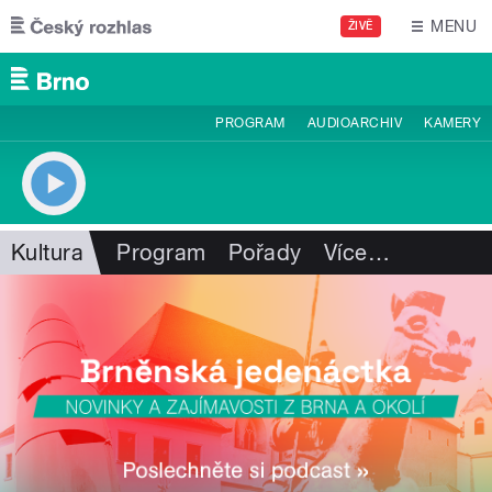
Přejít k hlavnímu obsahu
MENU
ŽIVĚ
PROGRAM
AUDIOARCHIV
KAMERY
Kultura
Program
Pořady
Více
…