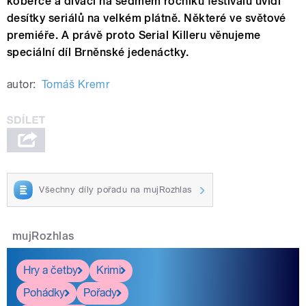
koberce a diváci na sedmém ročníku festivalu uvidí
desítky seriálů na velkém plátně. Některé ve světové
premiéře. A právě proto Serial Killeru věnujeme
speciální díl Brněnské jedenáctky.
autor:
Tomáš Kremr
Všechny díly pořadu na mujRozhlas
mujRozhlas
Hry a četby
Krimi
Pohádky
Pořady