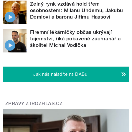
Zelný rynk vzdává hold třem
osobnostem: Milanu Uhdemu, Jakubu
Demlovi a baronu Jiřímu Haasovi
Firemní lékárničky občas ukrývají
tajemství, říká pobaveně záchranář a
školitel Michal Vodička
Jak nás naladíte na DABu
ZPRÁVY Z IROZHLAS.CZ