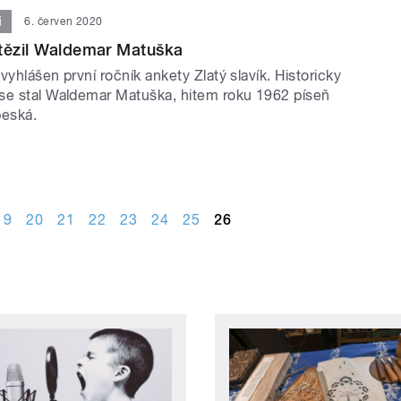
i
6. červen 2020
ítězil Waldemar Matuška
vyhlášen první ročník ankety Zlatý slavík. Historicky
se stal Waldemar Matuška, hitem roku 1962 píseň
beská.
19
20
21
22
23
24
25
26