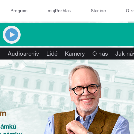
Program
mujRozhlas
Stanice
O r
y
Audioarchiv
Lidé
Kamery
O nás
Jak ná