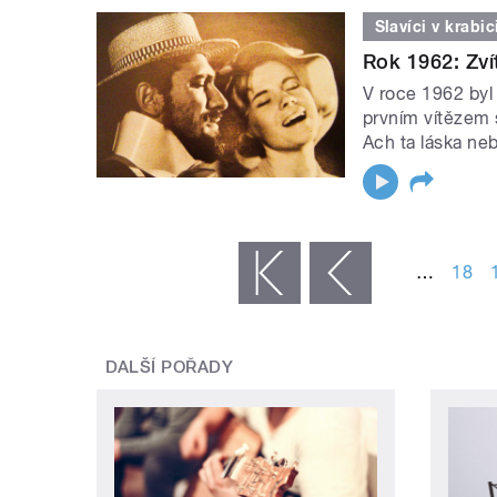
Slavíci v krabic
Rok 1962: Zv
V roce 1962 byl 
prvním vítězem 
Ach ta láska ne
STRÁNKY
…
18
« první
‹ předchozí
DALŠÍ POŘADY