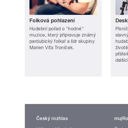
Folková pohlazení
Desk
Hudební pořad o "hodné"
Písnič
muzice, který připravuje známý
slavn
pardubický folkař a lídr skupiny
hudeb
Marien Víťa Troníček.
životě
přátel
další
Český rozhlas
mujRo