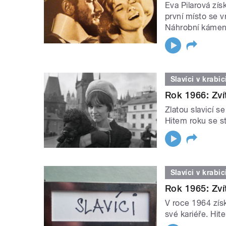
Eva Pilarová získ
první místo se v
Náhrobní kámen
Slavíci v krabic
Rok 1966: Zví
Zlatou slavicí s
Hitem roku se st
Slavíci v krabic
Rok 1965: Zví
V roce 1964 zís
své kariéře. Hit