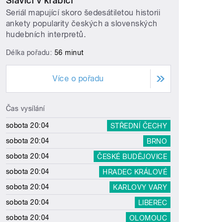
Slavíci v krabici
Seriál mapující skoro šedesátiletou historii
ankety popularity českých a slovenských
hudebních interpretů.
Délka pořadu:
56 minut
Více o pořadu
Čas vysílání
sobota 20:04
STŘEDNÍ ČECHY
sobota 20:04
BRNO
sobota 20:04
ČESKÉ BUDĚJOVICE
sobota 20:04
HRADEC KRÁLOVÉ
sobota 20:04
KARLOVY VARY
sobota 20:04
LIBEREC
sobota 20:04
OLOMOUC