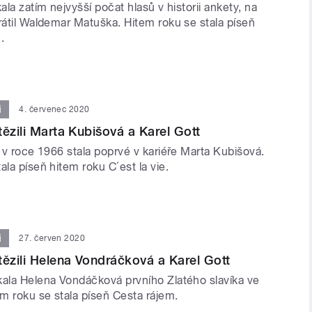
ala zatím nejvyšší počat hlasů v historii ankety, na
rátil Waldemar Matuška. Hitem roku se stala píseň
.
i
4. červenec 2020
tězili Marta Kubišová a Karel Gott
e v roce 1966 stala poprvé v kariéře Marta Kubišová.
ala píseň hitem roku C´est la vie.
i
27. červen 2020
tězili Helena Vondráčková a Karel Gott
kala Helena Vondáčková prvního Zlatého slavíka ve
em roku se stala píseň Cesta rájem.