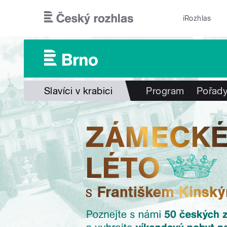
Přejít k hlavnímu obsahu
iRozhlas
Slavíci v krabici
Program
Pořad