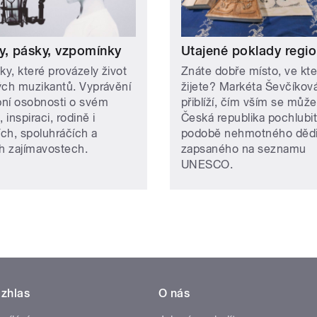
y, pásky, vzpomínky
Utajené poklady regi
ky, které provázely život
Znáte dobře místo, ve kt
ých muzikantů. Vyprávění
žijete? Markéta Ševčíkov
ní osobnosti o svém
přiblíží, čím vším se může
, inspiraci, rodině i
Česká republika pochlubit
ích, spoluhráčích a
podobě nehmotného dědi
ch zajímavostech.
zapsaného na seznamu
UNESCO.
zhlas
O nás