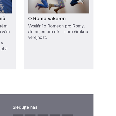
onů
O Roma vakeren
erém
Vysílání o Romech pro Romy,
á vám
ale nejen pro ně… i pro širokou
veřejnost.
 v
ctví
Sledujte nás