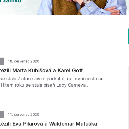
i
18. červenec 2020
tězili Marta Kubišová a Karel Gott
e stala Zlatou slavicí podruhé, na první místo se
t. Hitem roku se stala píseň Lady Carneval.
i
11. červenec 2020
tězili Eva Pilarová a Waldemar Matuška