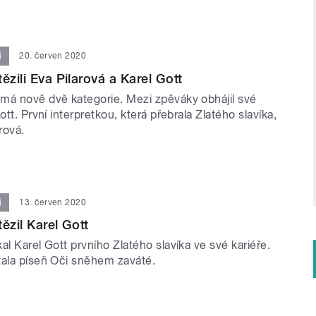
i
20. červen 2020
ězili Eva Pilarová a Karel Gott
má nově dvě kategorie. Mezi zpěváky obhájil své
ott. První interpretkou, která přebrala Zlatého slavíka,
rová.
i
13. červen 2020
ězil Karel Gott
al Karel Gott prvního Zlatého slavíka ve své kariéře.
tala píseň Oči sněhem zaváté.