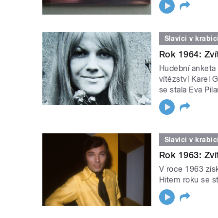
Slavíci v krabic
Rok 1964: Zvít
Hudební anketa 
vítězství Karel G
se stala Eva Pila
Slavíci v krabic
Rok 1963: Zvít
V roce 1963 získ
Hitem roku se s