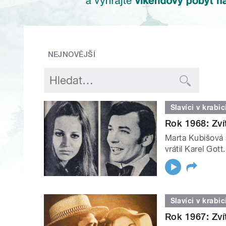
NEJNOVĚJŠÍ
Slavíci v krabic
Rok 1968: Zví
Marta Kubišová s
vrátil Karel Got
Slavíci v krabic
Rok 1967: Zví