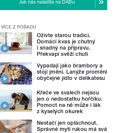
Jak nás naladíte na DABu
VÍCE Z POŘADU
Oživte starou tradici.
Domácí kvas je chutný
i snadný na přípravu.
Překvapí svěží chutí
Vypadají jako brambory a
stojí jmění. Lanýže promění
obyčejné jídlo v delikatesu
Křeče ve svalech nejsou
jen o nedostatku hořčíku.
Pomoct na ně může i lák
z kyselých okurek
Nestačí jen opláchnout.
Správné mytí rukou má svá