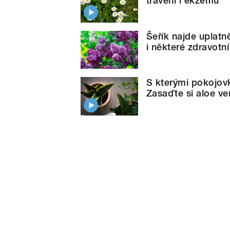
trávení i ekzému
Šeřík najde uplatn
i některé zdravotn
S kterými pokojo
Zasaďte si aloe ve