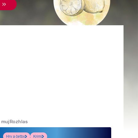
mujRozhlas
Hry a četby
Krimi