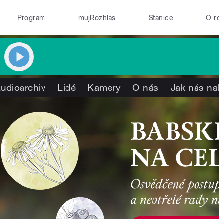
Program
mujRozhlas
Stanice
O r
udioarchiv
Lidé
Kamery
O nás
Jak nás na