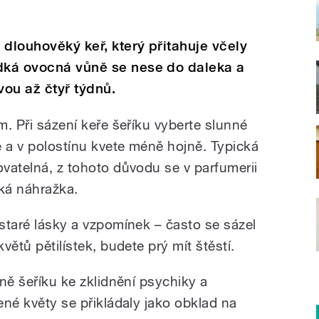
 dlouhověký keř, který přitahuje včely
adká ovocná vůně se nese do daleka a
ou až čtyř týdnů.
m. Při sázení keře šeříku vyberte slunné
ce a v polostínu kvete méně hojně. Typická
ovatelná, z tohoto důvodu se v parfumerii
cká náhražka.
 staré lásky a vzpomínek – často se sázel
květů pětilístek, budete prý mít štěstí.
ůně šeříku ke zklidnění psychiky a
cené květy se přikládaly jako obklad na