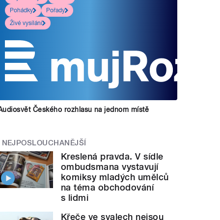
Pohádky
Pořady
Živé vysílání
Audiosvět Českého rozhlasu na jednom místě
NEJPOSLOUCHANĚJŠÍ
Kreslená pravda. V sídle
ombudsmana vystavují
komiksy mladých umělců
na téma obchodování
s lidmi
Křeče ve svalech nejsou