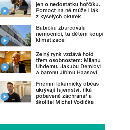
jen o nedostatku hořčíku.
Pomoct na ně může i lák
z kyselých okurek
Babička zburcovala
nemocnici, ta dětem koupí
klimatizace
Zelný rynk vzdává hold
třem osobnostem: Milanu
Uhdemu, Jakubu Demlovi
a baronu Jiřímu Haasovi
Firemní lékárničky občas
ukrývají tajemství, říká
pobaveně záchranář a
školitel Michal Vodička