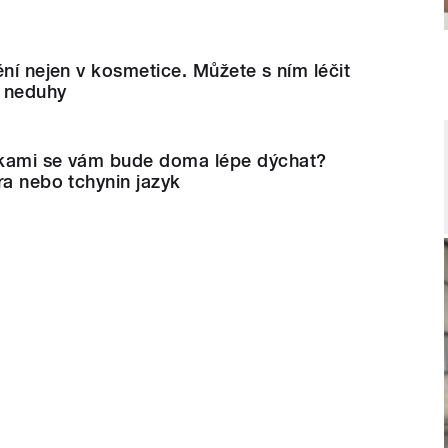
ění nejen v kosmetice. Můžete s ním léčit
í neduhy
vkami se vám bude doma lépe dýchat?
ra nebo tchynin jazyk