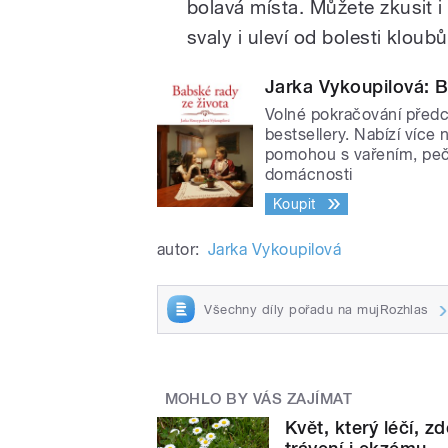
bolavá místa. Můžete zkusit i
svaly i uleví od bolesti kloubů
Jarka Vykoupilová: B
Volné pokračování předch
bestsellery. Nabízí více
pomohou s vařením, peče
domácnosti
Koupit
autor:
Jarka Vykoupilová
Všechny díly pořadu na mujRozhlas
MOHLO BY VÁS ZAJÍMAT
Květ, který léčí, 