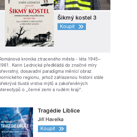
Šikmý kostel 3
Koupit
Románová kronika ztraceného města - léta 1945–
1961. Karin Lednická předkládá do značné míry
převratný, dosavadní paradigma měnící obraz
hornického regionu, jehož zahlazenou historii stále
překrývá tlustá vrstva mýtů a zakořeněných
stereotypů o „černé zemi a rudém kraji“.
Tragédie Liblice
Jiří Havelka
Koupit