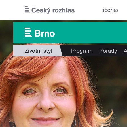
Přejít k hlavnímu obsahu
iRozhlas
Životní styl
Program
Pořady
A