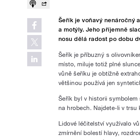
Šeřík je voňavý nenáročný a
a motýly. Jeho příjemně sl
nosu dělá radost po dobu dv
Šeřík je příbuzný s olivovníke
místo, miluje totiž plné slun
vůně šeříku je obtížně extrah
většinou používá jen synteti
Šeřík byl v historii symbolem
na hrobech. Najdete-li v trsu 
Lidové léčitelství využívalo v
zmírnění bolestí hlavy, rozdr