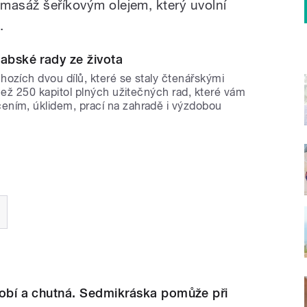
 masáž šeříkovým olejem, který uvolní
.
abské rady ze života
ozích dvou dílů, které se staly čtenářskými
 než 250 kapitol plných užitečných rad, které vám
ním, úklidem, prací na zahradě i výzdobou
zdobí a chutná. Sedmikráska pomůže při